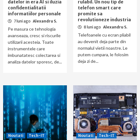
datelor in era AI si iluzia
rulabil. Un nou tip de
confidentialitatii
telefon smart care
informatiilor personale
promite sa
revolutioneze industria
7 luni ago
Alexandru S.
8 luni ago
Alexandru S.
Pe masura ce tehnologia
Telefoanele cu ecran pliabil
avanseaza, cresc si riscurile
au devenit deja parte din
utilizarii acesteia. Toate
normalul vietii noastre. Le
instrumentele care
putem cumpara, le folosim
imbunatatesc colectarea si
deja zi de...
analiza datelor sporesc, de...
Noutati
Tech-IT
Noutati
Tech-IT