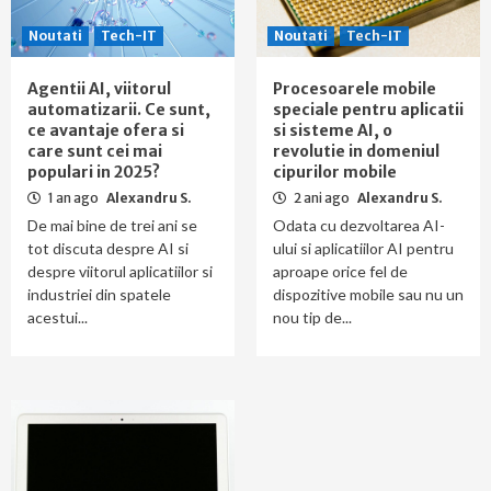
Noutati
Tech-IT
Noutati
Tech-IT
Agentii AI, viitorul
Procesoarele mobile
automatizarii. Ce sunt,
speciale pentru aplicatii
ce avantaje ofera si
si sisteme AI, o
care sunt cei mai
revolutie in domeniul
populari in 2025?
cipurilor mobile
1 an ago
Alexandru S.
2 ani ago
Alexandru S.
De mai bine de trei ani se
Odata cu dezvoltarea AI-
tot discuta despre AI si
ului si aplicatiilor AI pentru
despre viitorul aplicatiilor si
aproape orice fel de
industriei din spatele
dispozitive mobile sau nu un
acestui...
nou tip de...