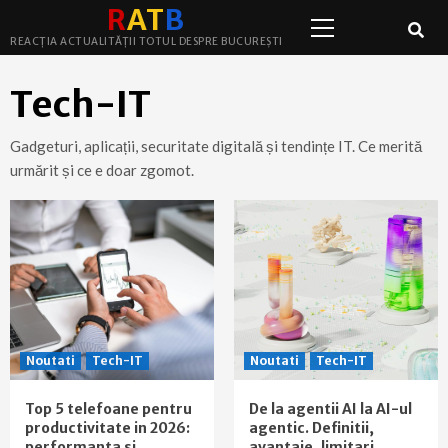
Primary
Skip
R
A
T
B
Menu
to
REACȚIA ACTUALITĂȚII TOTUL DESPRE BUCUREȘTI
content
Tech-IT
Gadgeturi, aplicații, securitate digitală și tendințe IT. Ce merită
urmărit și ce e doar zgomot.
Noutati
Tech-IT
Noutati
Tech-IT
Top 5 telefoane pentru
De la agentii AI la AI-ul
productivitate in 2026:
agentic. Definitii,
performanta si
avantaje, limitari