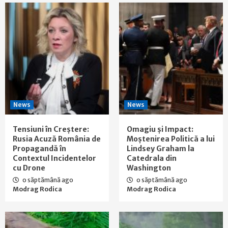
News
News
Tensiuni în Creștere:
Omagiu și Impact:
Rusia Acuză România de
Moștenirea Politică a lui
Propagandă în
Lindsey Graham la
Contextul Incidentelor
Catedrala din
cu Drone
Washington
o săptămână ago
o săptămână ago
Modrag Rodica
Modrag Rodica