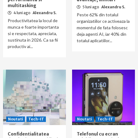
multitasking
5 luni ago
Alexandru S.
4 luni ago
Alexandru S.
Peste 62% din totalul
Productivitatea la locul de
organizatiilor ce activeaza la
munca e foarte importanta
momentul de fata folosesc
si e respectata, apreciata,
deja agenti AI, iar 40% din
sustinuta in 2026. Ca sa fii
totalul aplicatiilor...
productiv ai...
Noutati
Tech-IT
Noutati
Tech-IT
Confidentialitatea
Telefonul cu ecran