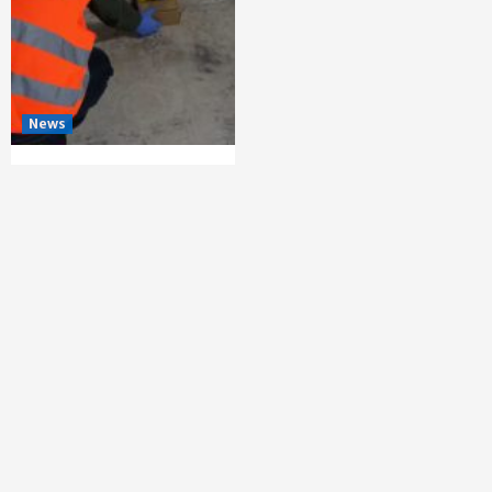
News
Primăria Capitalei și
Lupta cu Șobolanii: O
Problemă Ce Necesită
Implicarea Fiecărui
Cetățean
o săptămână ago
Modrag Rodica
Copyright © All rights reserved. |
Termeni si conditii
|
Politica de confidentialitate
|
Politica de cookies
|