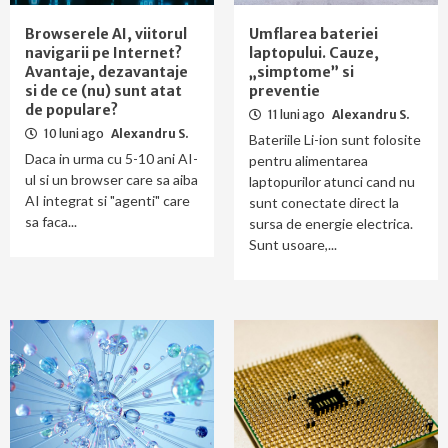
Browserele AI, viitorul
Umflarea bateriei
navigarii pe Internet?
laptopului. Cauze,
Avantaje, dezavantaje
„simptome” si
si de ce (nu) sunt atat
preventie
de populare?
11 luni ago
Alexandru S.
10 luni ago
Alexandru S.
Bateriile Li-ion sunt folosite
Daca in urma cu 5-10 ani AI-
pentru alimentarea
ul si un browser care sa aiba
laptopurilor atunci cand nu
AI integrat si "agenti" care
sunt conectate direct la
sa faca...
sursa de energie electrica.
Sunt usoare,...