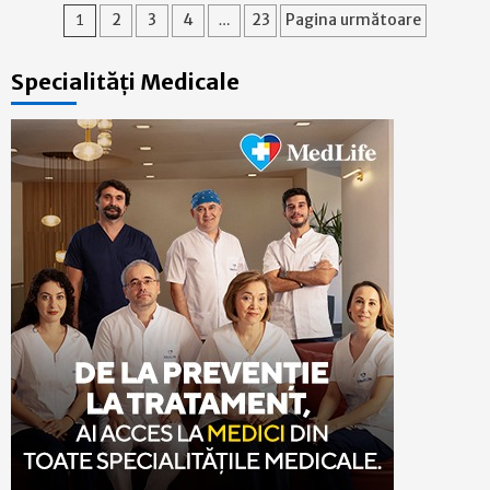
Paginație
1
2
3
4
…
23
Pagina următoare
articole
Specialități Medicale