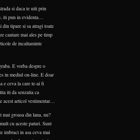
rada si daca te uiti prin
ne, iti pun in evidenta…
 din tipare si sa atragi toate
mare cautare mai ales pe timp
rticole de incaltaminte
egraba. E vorba despre o
les in mediul on-line. E doar
 e ceva la care te-ai fi
ta iti da senzatia ca
 de acest articol vestimentar…
cat mai groasa din lana, nu?
mult cu aceste paturi. Sunt
a te imbraci in asa ceva mai