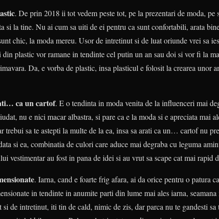
astic
. De prin 2018 ii tot vedem peste tot, pe la prezentari de moda, pe st
nta si la tine. Nu ai cum sa uiti de ei pentru ca sunt confortabili, arata bi
 sunt chic, la moda mereu. Usor de intretinut si de luat oriunde vrei sa iesi
ti din plastic vor ramane in tendinte cel putin un an sau doi si vor fi la 
mavara. Da, e vorba de plastic, insa plasticul e folosit la crearea unor a
ati… ca un cartof
. E o tendinta in moda venita de la influenceri mai d
iudat, nu e nici macar albastra, si pare ca e la moda si e apreciata mai a
 trebui sa te astepti la multe de la ea, insa sa arati ca un… cartof nu prea
data si ea, combinatia de culori care aduce mai degraba cu leguma aminti
lului vestimentar au fost in pana de idei si au vrut sa scape cat mai rapid
imensionate
. Iarna, cand e foarte frig afara, ai da orice pentru o patura 
ensionate in tendinte in anumite parti din lume mai ales iarna, seamana 
 si de intretinut, iti tin de cald, nimic de zis, dar parca nu te gandesti s