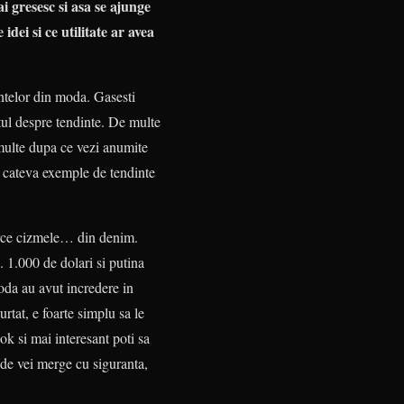
 gresesc si asa se ajunge
idei si ce utilitate ar avea
intelor din moda. Gasesti
totul despre tendinte. De multe
i multe dupa ce vezi anumite
r cateva exemple de tendinte
ncerce cizmele… din denim.
. 1.000 de dolari si putina
moda au avut incredere in
rtat, e foarte simplu sa le
ook si mai interesant poti sa
unde vei merge cu siguranta,