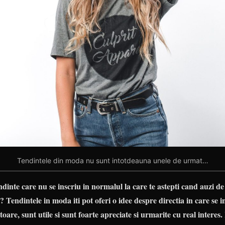
Tendintele din moda nu sunt intotdeauna unele de urmat…
ndinte care nu se inscriu in normalul la care te astepti cand auzi d
a? Tendintele in moda iti pot oferi o idee despre directia in care se
are, sunt utile si sunt foarte apreciate si urmarite cu real interes.