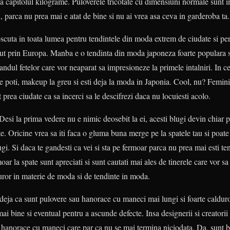
 la capitolul kilograme. Puloverele tricotate cu dimensiuni normale sunt i
i, parca nu prea mai e atat de bine si nu ai vrea asa ceva in garderoba ta.
oscuta in toata lumea pentru tendintele din moda extrem de ciudate si p
 prin Europa. Manba e o tendinta din moda japoneza foarte populara si
randul fetelor care vor neaparat sa impresioneze la primele intalniri. In 
e poti, makeup la greu si esti deja la moda in Japonia. Cool, nu? Femini
prea ciudate ca sa incerci sa le descifrezi daca nu locuiesti acolo.
 Desi la prima vedere nu e nimic deosebit la ei, acesti blugi devin chiar 
ate. Oricine vrea sa iti faca o gluma buna merge pe la spatele tau si poat
gi. Si daca te gandesti ca vei si sta pe fermoar parca nu prea mai esti ten
oar la spate sunt apreciati si sunt cautati mai ales de tinerele care vor sa 
uror in materie de moda si de tendinte in moda.
 deja ca sunt pulovere sau hanorace cu maneci mai lungi si foarte caldu
mai bine si eventual pentru a ascunde defecte. Insa designerii si creatori
si hanorace cu maneci care par ca nu se mai termina niciodata. Da, sunt 