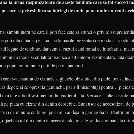
ana la urma raspunzatoare de aceste tendinte care se tot succed mai
, pe care le privesti fara sa intelegi de unde pana unde au venit acele 
mai simplu lucru pe care il poti face este sa arunci o privire asupra tend
, te poti uita chiar si pe strada si la marile prezentari de moda ca sa stii 
rmatii legate de tendinte, dar sunt si cazuri cand ramai cu intrebari si ma
comun cu moda si cu latura practica a articolelor vestimentare. Iata doa
arte populare in multe parti de pe mapamond.
ei care s-au saturat de cizmele si ghetele obisnuite, din piele, pot sa i
e la degete si se oprest la genunchi, par a fi niste blugi pentru… picioare
cel mai tare articol vestimentar din garderoba ta. Versace si alte case de 
nit pe piata cu cizme din denim deosebite. Sunt usor de accesorizat, de pu
 potrivi de minune cu blugii pe care ii ai deja in garderoba ta. Pentru un l
e, o jacheta tot din denim in aceeasi culoare si te vei face remarcata ori