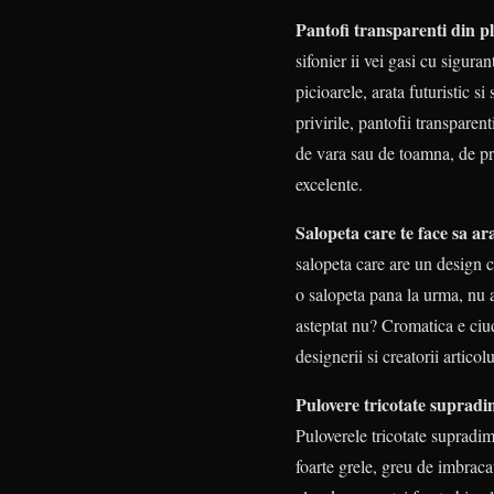
Pantofi transparenti din pl
sifonier ii vei gasi cu sigura
picioarele, arata futuristic si
privirile, pantofii transparen
de vara sau de toamna, de pri
excelente.
Salopeta care te face sa ar
salopeta care are un design c
o salopeta pana la urma, nu ar
asteptat nu? Cromatica e ciu
designerii si creatorii artico
Pulovere tricotate suprad
Puloverele tricotate supradim
foarte grele, greu de imbracat