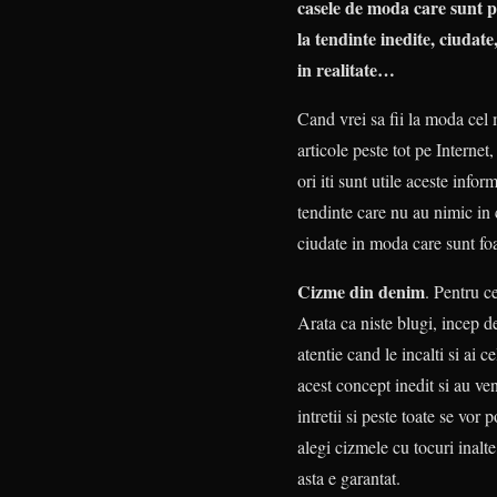
casele de moda care sunt p
la tendinte inedite, ciudate
in realitate…
Cand vrei sa fii la moda cel 
articole peste tot pe Internet
ori iti sunt utile aceste info
tendinte care nu au nimic in 
ciudate in moda care sunt fo
Cizme din denim
. Pentru c
Arata ca niste blugi, incep d
atentie cand le incalti si ai 
acest concept inedit si au ve
intretii si peste toate se vor
alegi cizmele cu tocuri inalt
asta e garantat.