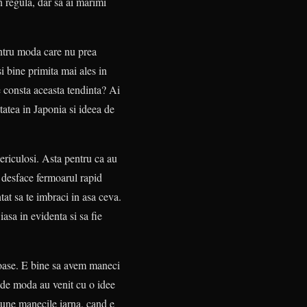
n regula, dar sa ai marimi
entru moda care nu prea
 bine primita mai ales in
ce consta aceasta tendinta? Ai
tatea in Japonia si ideea de
periculosi. Asta pentru ca au
e desface fermoarul rapid
tat sa te imbraci in asa ceva.
iasa in evidenta si sa fie
roase. E bine sa avem maneci
i de moda au venit cu o idee
bune manecile iarna, cand e