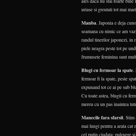
ales daca nu stai foarte bine
uriase si greutati tot mai mar
Manba
. Japonia e deja cun
seamana cu nimic ce am vazut
randul tinerilor japonezi, in 
piele neagra peste tot pe und
frumusete feminina sunt mult 
Blugi cu fermoar la spate
.
fermoar fi la spate, peste sp
expunand tot ce ai pe sub blu
Cu toate astea, blugii cu ferm
mereu cu un pas inaintea tut
Manecile fara sfarsit
. Stim
mai lungi pentru a arata cat 
cel putin ciudata: pulovere 