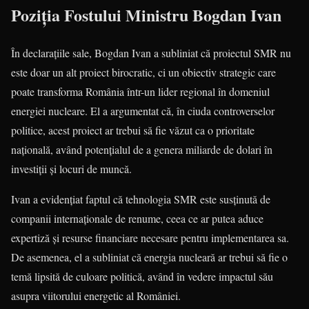
Poziția Fostului Ministru Bogdan Ivan
În declarațiile sale, Bogdan Ivan a subliniat că proiectul SMR nu
este doar un alt proiect birocratic, ci un obiectiv strategic care
poate transforma România într-un lider regional în domeniul
energiei nucleare. El a argumentat că, în ciuda controverselor
politice, acest proiect ar trebui să fie văzut ca o prioritate
națională, având potențialul de a genera miliarde de dolari în
investiții și locuri de muncă.
Ivan a evidențiat faptul că tehnologia SMR este susținută de
companii internaționale de renume, ceea ce ar putea aduce
expertiză și resurse financiare necesare pentru implementarea sa.
De asemenea, el a subliniat că energia nucleară ar trebui să fie o
temă lipsită de culoare politică, având în vedere impactul său
asupra viitorului energetic al României.