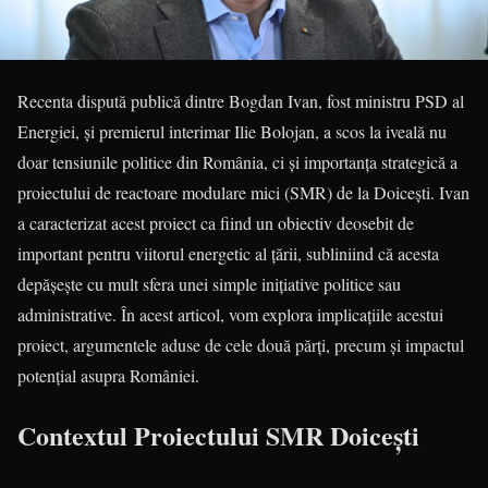
Recenta dispută publică dintre Bogdan Ivan, fost ministru PSD al
Energiei, și premierul interimar Ilie Bolojan, a scos la iveală nu
doar tensiunile politice din România, ci și importanța strategică a
proiectului de reactoare modulare mici (SMR) de la Doicești. Ivan
a caracterizat acest proiect ca fiind un obiectiv deosebit de
important pentru viitorul energetic al țării, subliniind că acesta
depășește cu mult sfera unei simple inițiative politice sau
administrative. În acest articol, vom explora implicațiile acestui
proiect, argumentele aduse de cele două părți, precum și impactul
potențial asupra României.
Contextul Proiectului SMR Doicești