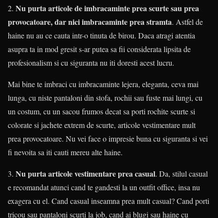
Nu purta articole de imbracaminte prea scurte sau prea
2.
provocatoare, dar nici imbracaminte prea stramta
. Astfel de
haine nu au ce cauta intr-o tinuta de birou. Daca atragi atentia
asupra ta in mod gresit s-ar putea sa fii considerata lipsita de
profesionalism si cu siguranta nu iti doresti acest lucru.
Mai bine te imbraci cu imbracaminte lejera, eleganta, ceva mai
lunga, cu niste pantaloni din stofa, rochii sau fuste mai lungi, cu
un costum, cu un sacou frumos decat sa porti rochite scurte si
colorate si jachete extrem de scurte, articole vestimentare mult
prea provocatoare. Nu vei face o impresie buna cu siguranta si vei
fi nevoita sa iti cauti mereu alte haine.
Nu purta articole vestimentare prea casual
3.
. Da, stilul casual
e recomandat atunci cand te gandesti la un outfit office, insa nu
exagera cu el. Cand casual inseamna prea mult casual? Cand porti
tricou sau pantaloni scurti la job, cand ai blugi sau haine cu