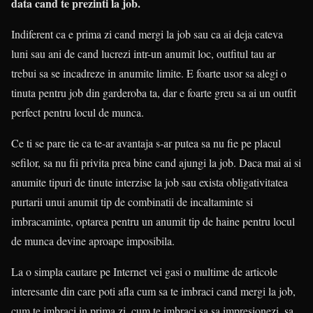
data cand te prezinti la job.
Indiferent ca e prima zi cand mergi la job sau ca ai deja cateva
luni sau ani de cand lucrezi intr-un anumit loc, outfitul tau ar
trebui sa se incadreze in anumite limite. E foarte usor sa alegi o
tinuta pentru job din garderoba ta, dar e foarte greu sa ai un outfit
perfect pentru locul de munca.
Ce ti se pare tie ca te-ar avantaja s-ar putea sa nu fie pe placul
sefilor, sa nu fii privita prea bine cand ajungi la job. Daca mai ai si
anumite tipuri de tinute interzise la job sau exista obligativitatea
purtarii unui anumit tip de combinatii de incaltaminte si
imbracaminte, optarea pentru un anumit tip de haine pentru locul
de munca devine aproape imposibila.
La o simpla cautare pe Internet vei gasi o multime de articole
interesante din care poti afla cum sa te imbraci cand mergi la job,
cum te imbraci in prima zi, cum te imbraci sa sa impresionezi, sa