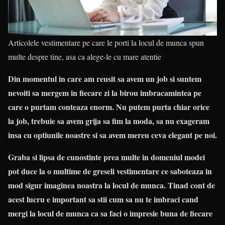
Articolele vestimentare pe care le porti la locul de munca spun
multe despre tine, asa ca alege-le cu mare atentie
Din momentul in care am reusit sa avem un job si suntem
nevoiti sa mergem in fiecare zi la birou imbracamintea pe
care o purtam conteaza enorm. Nu putem purta chiar orice
la job, trebuie sa avem grija sa fim la moda, sa nu exageram
insa cu optiunile noastre si sa avem mereu ceva elegant pe noi.
Graba si lipsa de cunostinte prea multe in domeniul modei
pot duce la o multime de greseli vestimentare ce saboteaza in
mod sigur imaginea noastra la locul de munca. Tinad cont de
acest lucru e important sa stii cum sa nu te imbraci cand
mergi la locul de munca ca sa faci o impresie buna de fiecare