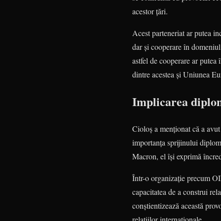
acestor țări.
Acest parteneriat ar putea in
dar și cooperare în domeniul c
astfel de cooperare ar putea î
dintre acestea și Uniunea E
Implicarea diplom
Cioloș a menționat că a avut î
importanța sprijinului diplom
Macron, el își exprimă încred
Într-o organizație precum OIF
capacitatea de a construi rel
conștientizează această prov
relațiilor internaționale.