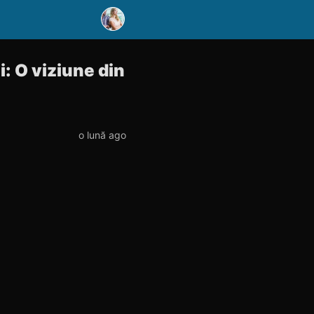
i: O viziune din
o lună ago