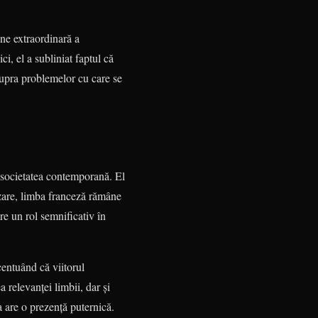
une extraordinară a
i, el a subliniat faptul că
supra problemelor cu care se
n societatea contemporană. El
lizare, limba franceză rămâne
re un rol semnificativ în
centuând că viitorul
 relevanței limbii, dar și
a are o prezență puternică.