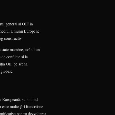
rul general al OIF în
ermediul Uniunii Europene,
og constructiv.
ele state membre, având un
 de conflicte și la
ziția OIF pe scena
 globale.
ea Europeană, subliniind
n care multe țări francofone
nificative pentru dezvoltarea