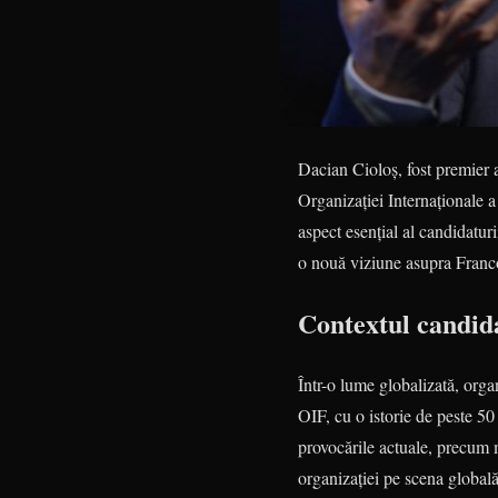
Dacian Cioloș, fost premier a
Organizației Internaționale a
aspect esențial al candidatur
o nouă viziune asupra Franco
Contextul candida
Într-o lume globalizată, orga
OIF, cu o istorie de peste 50
provocările actuale, precum m
organizației pe scena global