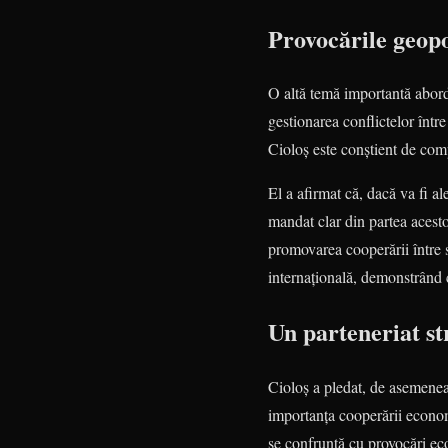
Provocările geopo
O altă temă importantă aborda
gestionarea conflictelor într
Cioloș este conștient de comp
El a afirmat că, dacă va fi a
mandat clar din partea acestor
promovarea cooperării între s
internațională, demonstrând c
Un parteneriat s
Cioloș a pledat, de asemenea,
importanța cooperării economi
se confruntă cu provocări ec