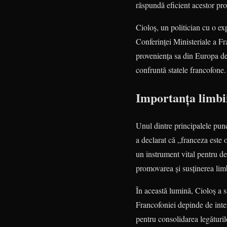
răspundă eficient acestor pro
Cioloș, un politician cu o ex
Conferinței Ministeriale a Fra
proveniența sa din Europa de 
confruntă statele francofone.
Importanța limbii
Unul dintre principalele punc
a declarat că „franceza este 
un instrument vital pentru de
promovarea și susținerea limb
În această lumină, Cioloș a s
Francofoniei depinde de inter
pentru consolidarea legăturil