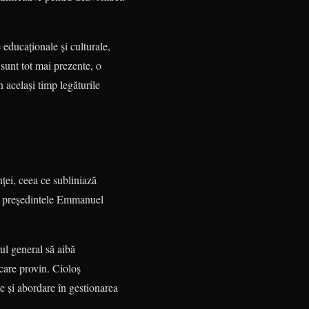
 educaționale și culturale,
 sunt tot mai prezente, o
n același timp legăturile
nței, ceea ce subliniază
 fi președintele Emmanuel
ul general să aibă
 care provin. Cioloș
e și abordare în gestionarea