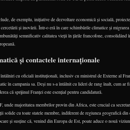
clude, de exemplu, inițiative de dezvoltare economică și socială, proiecte
ercetării și inovării. Într-o eră în care schimbările climatice și migrarea
mbunătăți semnificativ calitatea vieții în țările francofone, consolidând î
uropeană.
atică și contactele internaționale
ntâlniri cu oficiali instituționali, inclusiv cu ministrul de Externe al Fra
atic în campania sa. Deși nu s-a întâlnit cu lideri de rang înalt, cum ar
erea că sprijinul Franței este esențial pentru candidatură.
, unde majoritatea membrilor provin din Africa, este crucial ca secretar
ații solide cu toate statele membre, indiferent de regiunea geografică din
ocare și susține că, venind din Europa de Est, poate aduce o nouă viziun