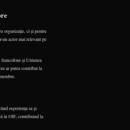
bre
 organizație, ci și pentru
r-un actor mai relevant pe
le francofone și Uniunea
cru ar putea contribui la
r membre.
ciind experiența sa și
ă în OIF, contribuind la