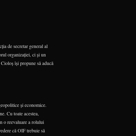
ția de secretar general al
ul organizației, ci și un
, Cioloș își propune să aducă
 geopolitice și economice.
one. Cu toate acestea,
n o reevaluare a rolului
vedere că OIF trebuie să