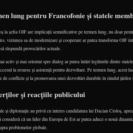
men lung pentru Francofonie și statele mem
 la șefia OIF are implicații semnificative pe termen lung, nu doar pentru
les, viziunea sa de modernizare și cooperare ar putea transforma OIF înt
 să răspundă provocărilor actuale.
 activ și mai orientat spre dialog ar putea întări legăturile dintre state
ccesul la resurse și asistență pentru dezvoltare. Pe termen lung, acest lu
ate de conflicte și la promovarea unei dezvoltări durabile în rândul țărilo
rților și reacțiile publicului
nale și diplomație au privit cu interes candidatura lui Dacian Cioloș, apre
i consideră că un lider din Europa de Est ar putea aduce o nouă dinamic
supra problemelor globale.