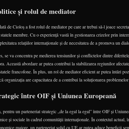
litice și rolul de mediator
tă de Cioloș a fost rolul de mediator pe care ar trebui să-l joace secreta
e statele membre. Cu o experiență vastă în gestionarea crizelor prin int
lexitatea relațiilor internaționale și de necesitatea de a promova un dial
les, se va concentra pe medierea tensiunilor și conflictelor dintre diferit
a. Această abordare ar putea contribui la stabilizarea regiunilor afectate
tatele francofone. În plus, un rol de mediator eficient ar putea întări po
ă organizația are capacitatea de a contribui la soluționarea problemelor
trategic între OIF și Uniunea Europeană
 pentru un parteneriat strategic „de la egal la egal” între OIF și Uniun
ce și sociale în cadrul comunității internaționale. În contextul actual, î
onomice majore, un parteneriat solid cu UE ar putea aduce beneficii sem