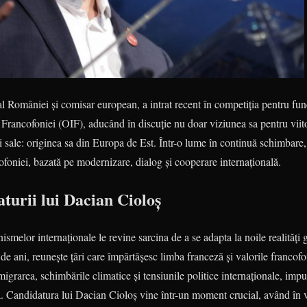
l României și comisar european, a intrat recent în competiția pentru func
 Francofoniei (OIF), aducând în discuție nu doar viziunea sa pentru viitor
ii sale: originea sa din Europa de Est. Într-o lume în continuă schimbare
foniei, bazată pe modernizare, dialog și cooperare internațională.
turii lui Dacian Cioloș
nismelor internaționale le revine sarcina de a se adapta la noile realități
 de ani, reunește țări care împărtășesc limba franceză și valorile francof
igrarea, schimbările climatice și tensiunile politice internaționale, impu
ă. Candidatura lui Dacian Cioloș vine într-un moment crucial, având în 