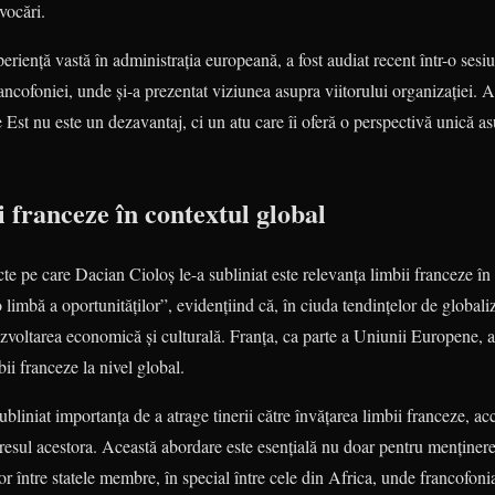
vocări.
periență vastă în administrația europeană, a fost audiat recent într-o sesi
ncofoniei, unde și-a prezentat viziunea asupra viitorului organizației. Aic
Est nu este un dezavantaj, ci un atu care îi oferă o perspectivă unică a
 franceze în contextul global
te pe care Dacian Cioloș le-a subliniat este relevanța limbii franceze î
o limbă a oportunităților”, evidențiind că, în ciuda tendințelor de globa
zvoltarea economică și culturală. Franța, ca parte a Uniunii Europene, a
ii franceze la nivel global.
ubliniat importanța de a atrage tinerii către învățarea limbii franceze, ac
esul acestora. Această abordare este esențială nu doar pentru menținerea
or între statele membre, în special între cele din Africa, unde francofoni