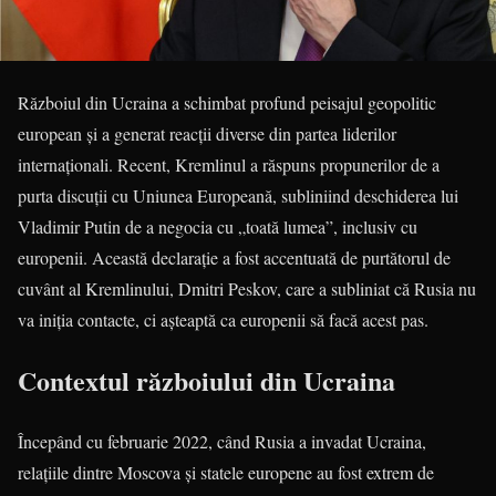
Războiul din Ucraina a schimbat profund peisajul geopolitic
european și a generat reacții diverse din partea liderilor
internaționali. Recent, Kremlinul a răspuns propunerilor de a
purta discuții cu Uniunea Europeană, subliniind deschiderea lui
Vladimir Putin de a negocia cu „toată lumea”, inclusiv cu
europenii. Această declarație a fost accentuată de purtătorul de
cuvânt al Kremlinului, Dmitri Peskov, care a subliniat că Rusia nu
va iniția contacte, ci așteaptă ca europenii să facă acest pas.
Contextul războiului din Ucraina
Începând cu februarie 2022, când Rusia a invadat Ucraina,
relațiile dintre Moscova și statele europene au fost extrem de