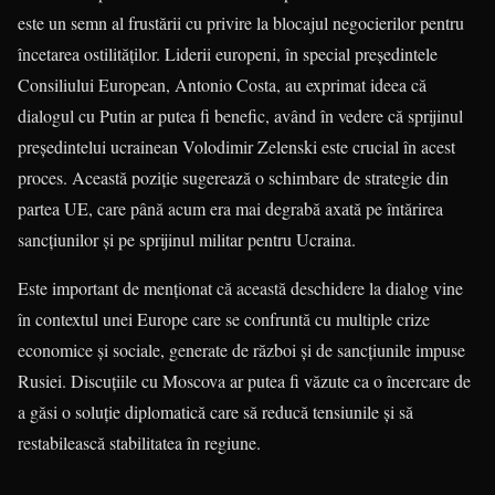
este un semn al frustării cu privire la blocajul negocierilor pentru
încetarea ostilităților. Liderii europeni, în special președintele
Consiliului European, Antonio Costa, au exprimat ideea că
dialogul cu Putin ar putea fi benefic, având în vedere că sprijinul
președintelui ucrainean Volodimir Zelenski este crucial în acest
proces. Această poziție sugerează o schimbare de strategie din
partea UE, care până acum era mai degrabă axată pe întărirea
sancțiunilor și pe sprijinul militar pentru Ucraina.
Este important de menționat că această deschidere la dialog vine
în contextul unei Europe care se confruntă cu multiple crize
economice și sociale, generate de război și de sancțiunile impuse
Rusiei. Discuțiile cu Moscova ar putea fi văzute ca o încercare de
a găsi o soluție diplomatică care să reducă tensiunile și să
restabilească stabilitatea în regiune.