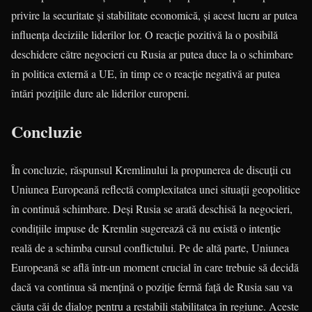
privire la securitate și stabilitate economică, și acest lucru ar putea
influența deciziile liderilor lor. O reacție pozitivă la o posibilă
deschidere către negocieri cu Rusia ar putea duce la o schimbare
în politica externă a UE, în timp ce o reacție negativă ar putea
întări pozițiile dure ale liderilor europeni.
Concluzie
În concluzie, răspunsul Kremlinului la propunerea de discuții cu
Uniunea Europeană reflectă complexitatea unei situații geopolitice
în continuă schimbare. Deși Rusia se arată deschisă la negocieri,
condițiile impuse de Kremlin sugerează că nu există o intenție
reală de a schimba cursul conflictului. Pe de altă parte, Uniunea
Europeană se află într-un moment crucial în care trebuie să decidă
dacă va continua să mențină o poziție fermă față de Rusia sau va
căuta căi de dialog pentru a restabili stabilitatea în regiune. Aceste