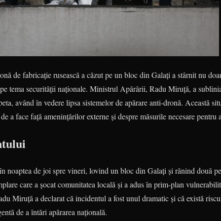
onă de fabricație rusească a căzut pe un bloc din Galați a stârnit nu doar 
i pe tema securității naționale. Ministrul Apărării, Radu Miruță, a sublin
peta, având în vedere lipsa sistemelor de apărare anti-dronă. Această situ
e a face față amenințărilor externe și despre măsurile necesare pentru a 
tului
în noaptea de joi spre vineri, lovind un bloc din Galați și rănind două pe
mplare care a șocat comunitatea locală și a adus în prim-plan vulnerabili
du Miruță a declarat că incidentul a fost unul dramatic și că există riscu
entă de a întări apărarea națională.