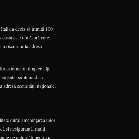
Italia a decis să trimită 100
Aceasta este o măsură care,
 a riscurilor la adresa
lor externe, în timp ce alții
ehementă, subliniind că
 adresa securității naționale.
alitate dură: amenințarea unor
ică și nesiguranță, mulți
iune pe autorități pentru a