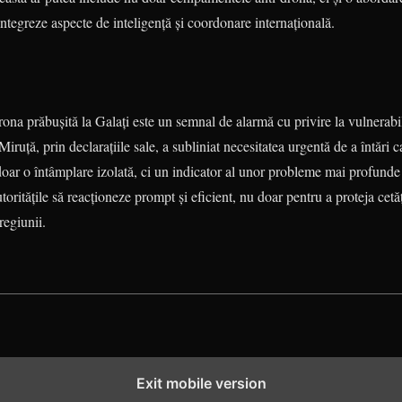
 integreze aspecte de inteligență și coordonare internațională.
rona prăbușită la Galați este un semnal de alarmă cu privire la vulnerabil
ruță, prin declarațiile sale, a subliniat necesitatea urgentă de a întări c
 doar o întâmplare izolată, ci un indicator al unor probleme mai profunde
oritățile să reacționeze prompt și eficient, nu doar pentru a proteja cetăț
regiunii.
Exit mobile version