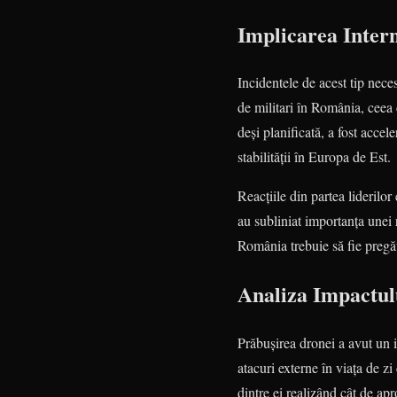
Implicarea Intern
Incidentele de acest tip neces
de militari în România, ceea 
deși planificată, a fost accel
stabilității în Europa de Est.
Reacțiile din partea liderilor
au subliniat importanța unei 
România trebuie să fie pregăt
Analiza Impactul
Prăbușirea dronei a avut un i
atacuri externe în viața de zi
dintre ei realizând cât de ap