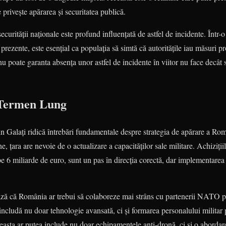
 privește apărarea și securitatea publică.
ecurității naționale este profund influențată de astfel de incidente. Într-
prezente, este esențial ca populația să simtă că autoritățile iau măsuri pr
nu poate garanta absența unor astfel de incidente în viitor nu face decât 
 Termen Lung
n Galați ridică întrebări fundamentale despre strategia de apărare a Româ
e, țara are nevoie de o actualizare a capacităților sale militare. Achiziț
e 6 miliarde de euro, sunt un pas în direcția corectă, dar implementarea 
ează că România ar trebui să colaboreze mai strâns cu partenerii NATO pe
 includă nu doar tehnologie avansată, ci și formarea personalului militar 
asta ar putea include nu doar echipamentele anti-dronă, ci și o abordar