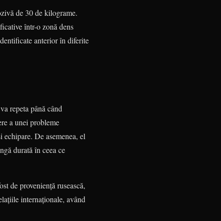
lozivă de 30 de kilograme.
icative într-o zonă dens
entificate anterior în diferite
e va repeta până când
ere a unei probleme
și echipare. De asemenea, el
ngă durată în ceea ce
ost de proveniență rusească,
lațiile internaționale, având