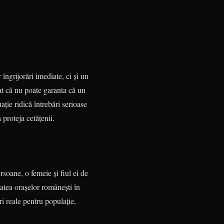
îngrijorări imediate, ci și un
iat că nu poate garanta că un
ație ridică întrebări serioase
proteja cetățenii.
rsoane, o femeie și fiul ei de
tatea orașelor românești în
ri reale pentru populație,