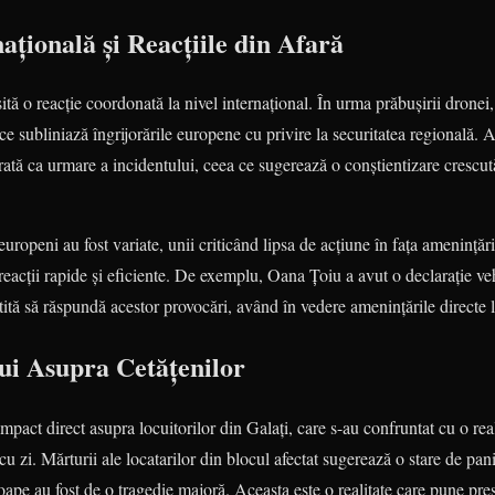
ațională și Reacțiile din Afară
ită o reacție coordonată la nivel internațional. În urma prăbușirii dronei, 
ce subliniază îngrijorările europene cu privire la securitatea regională. 
erată ca urmare a incidentului, ceea ce sugerează o conștientizare crescută
 europeni au fost variate, unii criticând lipsa de acțiune în fața amenințări
reacții rapide și eficiente. De exemplu, Oana Țoiu a avut o declarație v
ită să răspundă acestor provocări, având în vedere amenințările directe la
ui Asupra Cetățenilor
mpact direct asupra locuitorilor din Galați, care s-au confruntat cu o re
 cu zi. Mărturii ale locatarilor din blocul afectat sugerează o stare de pan
roape au fost de o tragedie majoră. Aceasta este o realitate care pune pres