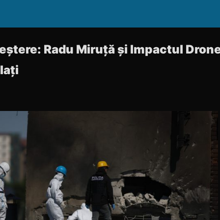
Creștere: Radu Miruță și Impactul Dron
lați