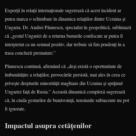
Experții în relații internaționale sugerează că acest incident ar
putea marca o schimbare în dinamica relațiilor dintre Ucraina și
Ungaria. Dr. Andrei Păunescu, specialist în geopolitică, subliniază
că „gestul Ungariei de a returna bunurile confiscate ar putea fi
interpretat ca un semnal pozitiv, dar trebuie să fim prudenți în a
trasa concluzii premature.”
Păunescu continuă, afirmând că „deși există o oportunitate de
îmbunătățire a relațiilor, provocările persistă, mai ales în ceea ce
privește drepturile minorității maghiare din Ucraina și sprijinul
Ungariei față de Rusia.” Această dinamică complexă sugerează
că, în ciuda gesturilor de bunăvoință, tensiunile subiacente nu pot
fi ignorate.
Impactul asupra cetățenilor