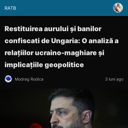
RATB
Restituirea aurului și banilor
confiscati de Ungaria: O analiză a
relațiilor ucraino-maghiare și
implicațiile geopolitice
Modrag Rodica
3 luni ago