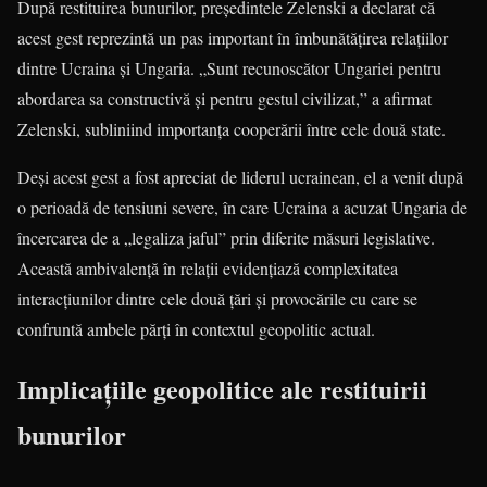
După restituirea bunurilor, președintele Zelenski a declarat că
acest gest reprezintă un pas important în îmbunătățirea relațiilor
dintre Ucraina și Ungaria. „Sunt recunoscător Ungariei pentru
abordarea sa constructivă și pentru gestul civilizat,” a afirmat
Zelenski, subliniind importanța cooperării între cele două state.
Deși acest gest a fost apreciat de liderul ucrainean, el a venit după
o perioadă de tensiuni severe, în care Ucraina a acuzat Ungaria de
încercarea de a „legaliza jaful” prin diferite măsuri legislative.
Această ambivalență în relații evidențiază complexitatea
interacțiunilor dintre cele două țări și provocările cu care se
confruntă ambele părți în contextul geopolitic actual.
Implicațiile geopolitice ale restituirii
bunurilor