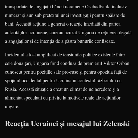
transportate de angajații băncii ucrainene Oschadbank, inclusiv
numerar și aur, sub pretextul unei investigații pentru spălare de
bani. Această acțiune a generat o reacție imediată din partea
autorităților ucrainene, care au acuzat Ungaria de reținerea ilegală
a angajaților și de intenția de a păstra bunurile confiscate.
Incidentul a fost amplificat de tensiunile politice existente între
cele două țări, Ungaria fiind condusă de premierul Viktor Orbán,
cunoscut pentru pozițiile sale pro-ruse și pentru opoziția față de
sprijinul occidental pentru Ucraina în contextul războiului cu
Rusia. Această situație a creat un climat de neîncredere și a
alimentat speculații cu privire la motivele reale ale acțiunilor
ungare.
Reacția Ucrainei și mesajul lui Zelenski