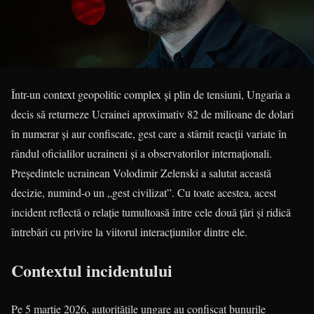
Într-un context geopolitic complex și plin de tensiuni, Ungaria a
decis să returneze Ucrainei aproximativ 82 de milioane de dolari
în numerar și aur confiscate, gest care a stârnit reacții variate în
rândul oficialilor ucraineni și a observatorilor internaționali.
Președintele ucrainean Volodimir Zelenski a salutat această
decizie, numind-o un „gest civilizat”. Cu toate acestea, acest
incident reflectă o relație tumultoasă între cele două țări și ridică
întrebări cu privire la viitorul interacțiunilor dintre ele.
Contextul incidentului
Pe 5 martie 2026, autoritățile ungare au confiscat bunurile