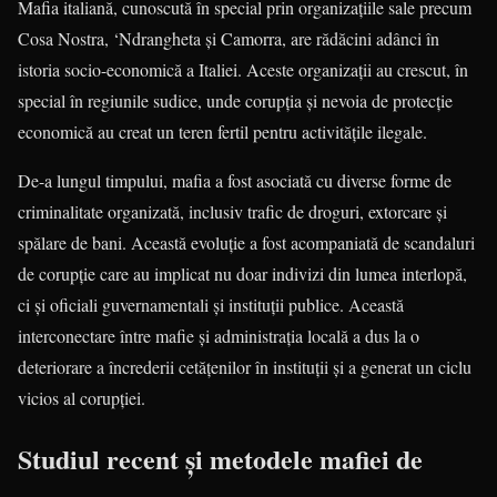
Mafia italiană, cunoscută în special prin organizațiile sale precum
Cosa Nostra, ‘Ndrangheta și Camorra, are rădăcini adânci în
istoria socio-economică a Italiei. Aceste organizații au crescut, în
special în regiunile sudice, unde corupția și nevoia de protecție
economică au creat un teren fertil pentru activitățile ilegale.
De-a lungul timpului, mafia a fost asociată cu diverse forme de
criminalitate organizată, inclusiv trafic de droguri, extorcare și
spălare de bani. Această evoluție a fost acompaniată de scandaluri
de corupție care au implicat nu doar indivizi din lumea interlopă,
ci și oficiali guvernamentali și instituții publice. Această
interconectare între mafie și administrația locală a dus la o
deteriorare a încrederii cetățenilor în instituții și a generat un ciclu
vicios al corupției.
Studiul recent și metodele mafiei de