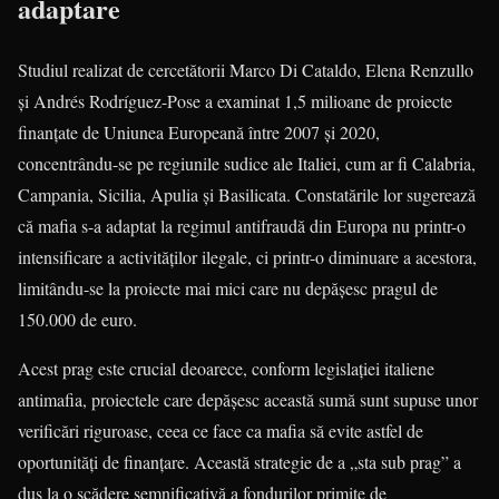
adaptare
Studiul realizat de cercetătorii Marco Di Cataldo, Elena Renzullo
și Andrés Rodríguez-Pose a examinat 1,5 milioane de proiecte
finanțate de Uniunea Europeană între 2007 și 2020,
concentrându-se pe regiunile sudice ale Italiei, cum ar fi Calabria,
Campania, Sicilia, Apulia și Basilicata. Constatările lor sugerează
că mafia s-a adaptat la regimul antifraudă din Europa nu printr-o
intensificare a activităților ilegale, ci printr-o diminuare a acestora,
limitându-se la proiecte mai mici care nu depășesc pragul de
150.000 de euro.
Acest prag este crucial deoarece, conform legislației italiene
antimafia, proiectele care depășesc această sumă sunt supuse unor
verificări riguroase, ceea ce face ca mafia să evite astfel de
oportunități de finanțare. Această strategie de a „sta sub prag” a
dus la o scădere semnificativă a fondurilor primite de