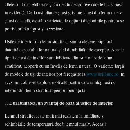
altele sunt mai elaborate și au detalii decorative care le fac să iasă
în evidență. De la uși pliante și uși glisante la uși din lemn masiv
și uși de sticlă, există o varietate de opțiuni disponibile pentru a se
potrivi oricărui gust și necesitate.
Ușile de interior din lemn stratificat sunt o alegere populară
datorită aspectului lor natural și al durabilității de excepție. Aceste
tipuri de uși de interior sunt fabricate dintr-un miez de lemn
stratificat, acoperit cu un înveliș de lemn natural. O varietate largă
de modele de uși de interior pot fi regăsite la
www.usi-bune.ro.
În
acest articol, vom explora motivele pentru care să alegi uși de
interior din lemn stratificat pentru locuința ta.
Durabilitatea, un avantaj de baza al ușilor de interior
Lemnul stratificat este mult mai rezistent la umiditate și
schimbările de temperatură decât lemnul masiv. Această