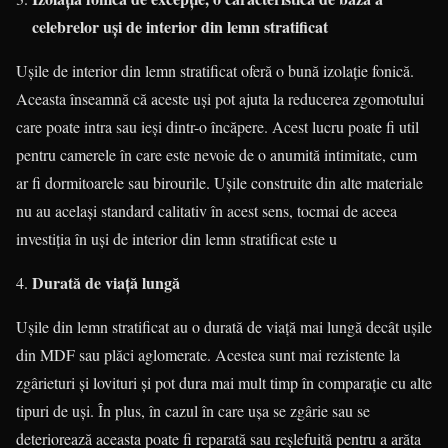
celebrelor uși de interior din lemn stratificat
Ușile de interior din lemn stratificat oferă o bună izolație fonică.
Aceasta înseamnă că aceste uși pot ajuta la reducerea zgomotului
care poate intra sau ieși dintr-o încăpere. Acest lucru poate fi util
pentru camerele în care este nevoie de o anumită intimitate, cum
ar fi dormitoarele sau birourile. Ușile construite din alte materiale
nu au același standard calitativ în acest sens, tocmai de aceea
investiția în uși de interior din lemn stratificat este u
Durată de viață lungă
Ușile din lemn stratificat au o durată de viață mai lungă decât ușile
din MDF sau plăci aglomerate. Acestea sunt mai rezistente la
zgârieturi și lovituri și pot dura mai mult timp în comparație cu alte
tipuri de uși. În plus, în cazul în care ușa se zgârie sau se
deteriorează aceasta poate fi reparată sau reșlefuită pentru a arăta