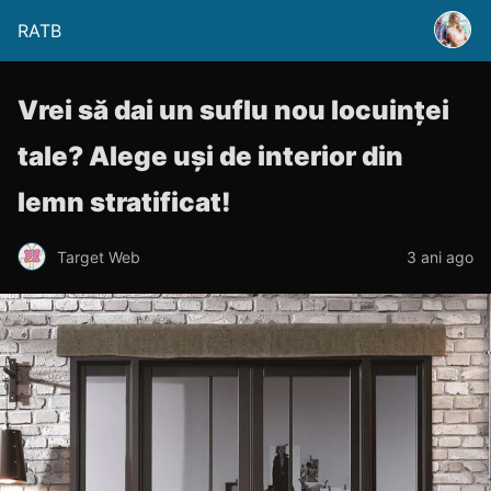
RATB
Vrei să dai un suflu nou locuinței
tale? Alege uși de interior din
lemn stratificat!
Target Web
3 ani ago