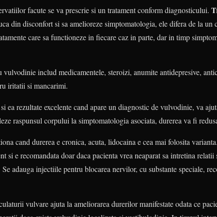
T
ervatiilor facute se va prescrie si un tratament conform diagnosticului.
ca din disconfort si sa amelioreze simptomatologia, ele difera de la un c
atamente care sa functioneze in fiecare caz in parte, dar in timp simpto
u vulvodinie includ medicamentele, steroizi, anumite antidepresive, anti
u iritatii si mancarimi.
i ea rezultate excelente cand apare un diagnostic de vulvodinie, va ajut
leze raspunsul corpului la simptomatologia asociata, durerea va fi redus
iona cand durerea e cronica, acuta, lidocaina e cea mai folosita variant
 si e recomandata doar daca pacienta vrea neaparat sa intretina relatii 
. Se adauga injectiile pentru blocarea nervilor, cu substante speciale, r
culaturii vulvare ajuta la ameliorarea durerilor manifestate odata ce paci