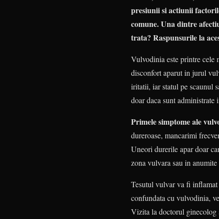
presiunii si actiunii facto
comune. Una dintre afectiun
trata? Raspunsurile la acest
Vulvodinia este printre cele 
disconfort aparut in jurul vul
iritatii, iar statul pe scaunu
doar daca sunt administrate i
Primele simptome ale vulvo
dureroase, mancarimi frecvent
Uneori durerile apar doar can
zona vulvara sau in anumite 
Tesutul vulvar va fi inflamat
confundata cu vulvodinia, ve
Vizita la doctorul ginecolog 