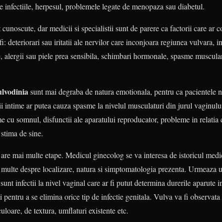
 infectiile, herpesul, problemele legate de menopaza sau diabetul.
cunoscute, dar medicii si specialistii sunt de parere ca factorii care ar co
r fi: deteriorari sau iritatii ale nervilor care inconjoara regiunea vulvara, i
e, alergii sau piele prea sensibila, schimbari hormonale, spasme muscula
ulvodinia
sunt mai degraba de natura emotionala, pentru ca pacientele nu 
ii intime ar putea cauza spasme la nivelul musculaturi din jurul vaginului
e cu somnul, disfunctii ale aparatului reproducator, probleme in relatia c
 stima de sine.
i
are mai multe etape. Medicul ginecolog se va interesa de istoricul medic
i multe despre localizare, natura si simptomatologia prezenta. Urmeaza 
unt infectii la nivel vaginal care ar fi putut determina durerile aparute 
 pentru a se elimina orice tip de infectie genitala. Vulva va fi observata 
uloare, de textura, umflaturi existente etc.