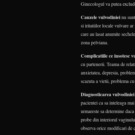
Ginecologul va putea exclude
Cauzele vulvodiniei
nu sunt 
si iritatiilor locale vulvare a
care au lasat anumite sechel
zona pelviana.
Complicatiile ce insotesc v
cu partenerii. Teama de relat
anxietatea, depresia, problem
scazuta a vietii, problema cu
Diagnosticarea vulvodinie
pacientei ca sa inteleaga ma
urmareste sa determine daca s
probe din interiorul vaginului
observa orice modificari de c