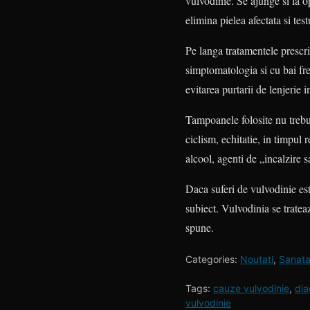
vulvodinie. Se ajunge si la op
elimina pielea afectata si tes
Pe langa tratamentele prescr
simptomatologia si cu bai frec
evitarea purtarii de lenjerie i
Tampoanele folosite nu trebui
ciclism, echitatie, in timpul 
alcool, agenti de „incalzire s
Daca suferi de vulvodinie est
subiect. Vulvodinia se tratea
spune.
Categories:
Noutati
,
Sanata
Tags:
cauze vulvodinie
,
dia
vulvodinie