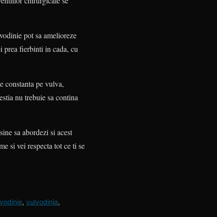
entiilor chirurgicale se
lvodinie pot sa amelioreze
i prea fierbinti in cada, cu
ne constanta pe vulva,
cestia nu trebuie sa contina
sine sa abordezi si acest
 si vei respecta tot ce ti se
vodinie
,
vulvodinia
,