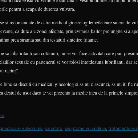
eratii daca exista vulvodinie localizata si vestibulodinie. In timpul interv
turile pentru a scapa de durerea vulvara.
ise si recomandate de catre medicul ginecolog femeile care sufera de vu
vente, caldute ale zonei afectate, prin evitarea bailor prelungite si a ape
ntima prea stramta sau din testaturi sintetice iritante.
e sa aiba iritanti sau coloranti, nu se vor face activitati care pun presiu
relatiilor sexuale cu partenerul se vor folosi intotdeauna lubrifianti, dar a
au racire”.
e bine sa discuti cu medicul ginecolog si sa nu o ascunzi, sa nu iti fie ru
za destul de usor daca te vei prezenta la medic inca de la primele simptome
te
gnosticare vulvodinie
,
sanatate
,
simptome vulvodinie
,
tratamente vul