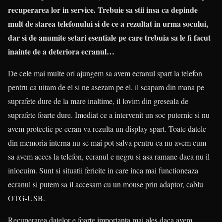
recuperarea lor in service. Trebuie sa stii insa ca depinde
mult de starea telefonului si de ce a rezultat in urma socului,
dar si de anumite setari esentiale pe care trebuia sa le fi facut
inainte de a deteriora ecranul…
De cele mai multe ori ajungem sa avem ecranul spart la telefon
pentru ca uitam de el si ne asezam pe el, il scapam din mana pe
suprafete dure de la mare inaltime, il lovim din greseala de
suprafete foarte dure. Imediat ce a intervenit un soc puternic si nu
avem protectie pe ecran va rezulta un display spart. Toate datele
din memoria interna nu se mai pot salva pentru ca nu avem cum
sa avem acces la telefon, ecranul e negru si asa ramane daca nu il
inlocuim. Sunt si situatii fericite in care inca mai functioneaza
ecranul si putem sa il accesam cu un mouse prin adaptor, cablu
OTG-USB.
Recuperarea datelor e foarte importanta mai ales daca avem