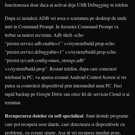
functioneaza doar daca ai activat deja USB Debugging in telefon.
Dupa ce instalezi ADB vei avea o scurtatura pe desktop de unde
intri in Command Prompt. In fereastra Command Prompt va
trebui sa tastezi secventa: Adb shell- echo
“persist.service.adb.enable=1” >>/system/build.prop-echo
“persist.service.debuggable=1” >>/system/build.prop-echo
“persist.sys.usb.config=mass_storage,adb”
>>/system/build.prop”. Restart telefon, dupa care conectezi
telefonul la PC, va aparea ecranul Android Control Screen si vei
putea sa controlezi dispozitivul prin intermediul unui PC. Faci
rapid backup pe Google Drive sau orice fel de serviciu Cloud si ai
terminat.
Recuperarea datelor cu soft specializat
. Sunt destule programe
care pot recupera usor datele, care detecteaza si dispozitivele cu
probleme, cu ecrane sparte. Asa iti vei recupera imediat poze,