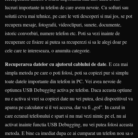
lucruri importante in telefon de care avem nevoie. Cu softuri sau
solutii ceva mai tehnice, pe care le veti descoperi si mai jos, se pot
recupera mesaje, fotografii, videoclipuri, sunete, documente,
istoric convorbiri, numere telefon etc. Poti sa vezi inainte de
recuperare ce fisiere ai putea sa recuperezi si sa le alegi doar pe
cele care te intereseaza, o anumita categorie.
Recuperarea datelor cu ajutorul cablului de date
. E cea mai
simpla metoda pe care o poti folosi, poti sa copiezi pur si simplu
toate datele importante din telefon in PC. Vei avea nevoie de
optiunea USB Debugging activa pe telefon. Daca aceasta optiune
nu e activa si vrei sa copiezi date nu vei putea, desi dispozitivul va
aparea pe calculator si il vei accesa, dar va fi „gol”. In cazul in
care ecranul telefonului e spart si nu mai vezi nimic pe el, nu ai
activat inainte functia USB Debugging, nu vei putea folosi aceasta
metoda. E bine ca imediat dupa ce ai cumparat un telefon nou sa o