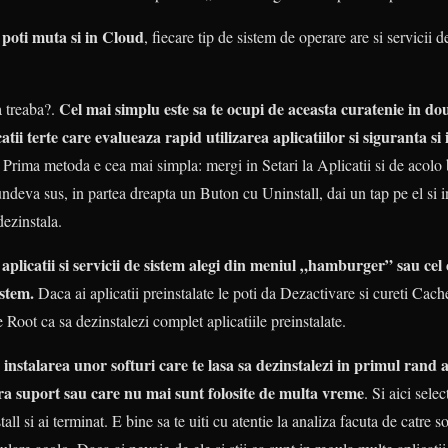
le poti muta si in Cloud
, fiecare tip de sistem de operare are si servicii 
Cel mai simplu este sa te ocupi de aceasta curatenie in do
a treaba?.
catii terte care evalueaza rapid utilizarea aplicatiilor si siguranta si 
. Prima metoda e cea mai simpla: mergi in Setari la Aplicatii si de acolo b
undeva sus, in partea dreapta un Buton cu Uninstall, dai un tap pe el si 
dezinstala.
 aplicatii si servicii de sistem alegi din meniul „hamburger” sau cel 
istem.
Daca ai aplicatii preinstalate le poti da Dezactivare si cureti Cache-
de Root ca sa dezinstalezi complet aplicatiile preinstalate.
talarea unor softuri care te lasa sa dezinstalezi in primul rand ap
ara suport sau care nu mai sunt folosite de multa vreme
. Si aici selec
ll si ai terminat. E bine sa te uiti cu atentie la analiza facuta de catre so