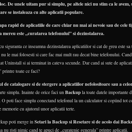
oc. De unele uitam pur si simplu, pe altele nici nu stim ca le avem, 
care se instaleaza cu alte aplicatii populare.
pa rapid de aplicatiile de care chiar nu mai ai nevoie sau de cele t
rca mereu este „curatarea telefonului” si dezinstalarea.
cu siguranta ce inseamna dezinstalarea aplicatiilor si cat de greu este sa to
e nu le mai folosesti si care fac mai mult rau decat bine telefonului. Cand
 dat Uninstall si ai terminat in cateva secunde. Dar cand ai sute de aplicati
 printre toate ce faci?
l de catalogare si de stergere a aplicatiilor nefolositoare sau a celo
Backup
arte simplu. Inainte de orice faci un
la toate datele importante di
ul. O poti face simplu conectand telefonul la un calculator si copiind tot c
e memorie cu ajutorul unor aplicatii terte.
Setari la Backup si Resetare si de acolo dai Backu
ackup poti merge in
sa nu risti nimic cand te apuci de „curatenie generala” printre aplicatii.