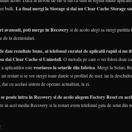
lare acolo. Daca ai nevoie de ele si stii ca sunt in regula multe aplicati
La final mergi la Storage si dai un Clear Cache Storage sau 
gere bulk.
ori avansati, poti merge in Recovery
si de acolo alegi sa stergi partitia 
e de la dezinstalari.
 dau rezultate bune, ai telefonul curatat de aplicatii rapid si nu iti
i sa dai Clear Cache si Uninstall.
O metoda pe care o vei folosi doar ca
resetarea la setarile din fabrica
a aplicatiilor este
. Mergi la Setari, Re
 un restart si se vor sterge toate datele si profilul de user, iar la deschid
, dar cu acelasi sistem de operare actualizat, la zi.
i se poate intra in Recovery si de acolo alegem Factory Reset cu acel
te in acel mediu Recovery si la restart avem telefonul gata de setat din n
T