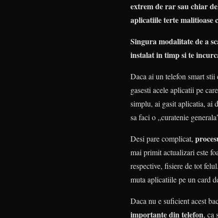
extrem de rar sau chiar del
aplicatiile terte malitioase 
Singura modalitate de a sca
instalat in timp si te incu
Daca ai un telefon smart stii 
gasesti acele aplicatii pe car
simplu, ai gasit aplicatia, ai
sa faci o „curatenie generala”
procesu
Desi pare complicat,
mai primit actualizari este fo
respective, fisiere de tot fel
muta aplicatiile pe un card d
Daca nu e suficient acest b
importante din telefon
, ca 