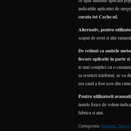
ce apar anumite aplicatii popu
indicatiile aplicatiei de ster
curata tot Cache-ul.
Alternativ, pentru utilizat
scapat de erori si alte ramasit
De retinut ca ambele metode
fiecare aplicatie in parte s
te mai complici cu o curatare 
sa resetezi telefonul, se va da
era cand a fost scos din cutie
Pentru utilizatorii avansat
tastele fizice de volum indica
fabrica si atat.
Categories:
Noutati
,
Tech-I