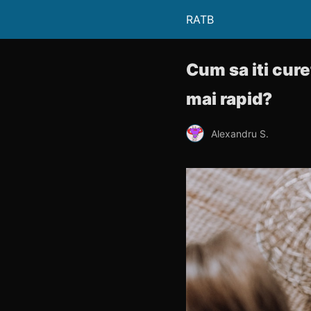
RATB
Cum sa iti cure
mai rapid?
Alexandru S.