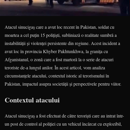
Atacul sinucigaș care a avut loc recent în Pakistan, soldat cu
moartea a cel puțin 15 polițiști, subliniază o realitate sumbră a
instabilității și violenței persistente din regiune. Acest incident a
avut loc în provincia Khyber Pakhtunkhwa, la granița cu
Afganistanul, o zonă care a fost martoră la o serie de atacuri
teroriste de-a lungul anilor. În acest articol, vom analiza
circumstanțele atacului, contextul istoric al terorismului în
Pakistan, impactul asupra societății și perspectivele pentru viitor.
Contextul atacului
Atacul sinucigaș a fost efectuat de către teroriști care au intrat într-
un post de control al poliției cu un vehicul încărcat cu explozibil,