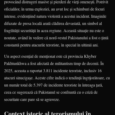
provocând distrugeri masive și pierderi de vieți omenești. Potrivit
oficialilor, în urma exploziei, au avut loc și schimburi de focuri
intense, evidențiind natura violentă a acestui incident. Imaginile
difuzate de presa locală arată clădirea devastată, un simbol al
fragilității securității în acea regiune. Această situație nu este o
noutate, având în vedere că nord-vestul Pakistanului a fost o țintă
constantă pentru atacurile teroriste, în special în ultimii ani.
Un aspect esențial de menționat este că provincia Khyber
Pakhtunkhwa a fost afectată de militantism timp de decenii. În
2025, aceasta a raportat 3.811 incidente teroriste, inclusiv 16
atacuri sinucigașe. Aceste cifre indică o tendință îngrijorătoare, cu
un număr total de 5.397 de incidente teroriste în întreaga țară,
ceea ce sugerează că Pakistanul se confruntă cu o criză de
securitate care pare să se agraveze.
Context istoric al terorismului în