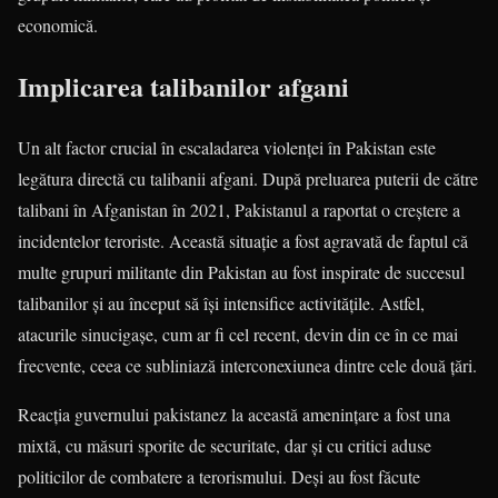
economică.
Implicarea talibanilor afgani
Un alt factor crucial în escaladarea violenței în Pakistan este
legătura directă cu talibanii afgani. După preluarea puterii de către
talibani în Afganistan în 2021, Pakistanul a raportat o creștere a
incidentelor teroriste. Această situație a fost agravată de faptul că
multe grupuri militante din Pakistan au fost inspirate de succesul
talibanilor și au început să își intensifice activitățile. Astfel,
atacurile sinucigașe, cum ar fi cel recent, devin din ce în ce mai
frecvente, ceea ce subliniază interconexiunea dintre cele două țări.
Reacția guvernului pakistanez la această amenințare a fost una
mixtă, cu măsuri sporite de securitate, dar și cu critici aduse
politicilor de combatere a terorismului. Deși au fost făcute