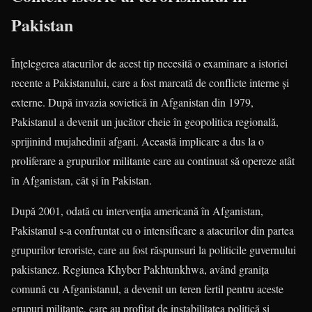
Pakistan
Înțelegerea atacurilor de acest tip necesită o examinare a istoriei
recente a Pakistanului, care a fost marcată de conflicte interne și
externe. După invazia sovietică în Afganistan din 1979,
Pakistanul a devenit un jucător cheie în geopolitica regională,
sprijinind mujahedinii afgani. Această implicare a dus la o
proliferare a grupurilor militante care au continuat să opereze atât
în Afganistan, cât și în Pakistan.
După 2001, odată cu intervenția americană în Afganistan,
Pakistanul s-a confruntat cu o intensificare a atacurilor din partea
grupurilor teroriste, care au fost răspunsuri la politicile guvernului
pakistanez. Regiunea Khyber Pakhtunkhwa, având granița
comună cu Afganistanul, a devenit un teren fertil pentru aceste
grupuri militante, care au profitat de instabilitatea politică și