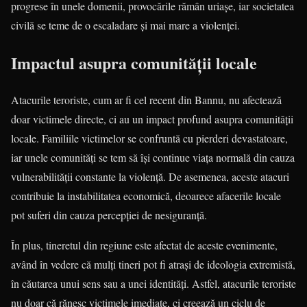
progrese în unele domenii, provocările rămân uriașe, iar societatea
civilă se teme de o escaladare și mai mare a violenței.
Impactul asupra comunității locale
Atacurile teroriste, cum ar fi cel recent din Bannu, nu afectează
doar victimele directe, ci au un impact profund asupra comunității
locale. Familiile victimelor se confruntă cu pierderi devastatoare,
iar unele comunități se tem să își continue viața normală din cauza
vulnerabilității constante la violență. De asemenea, aceste atacuri
contribuie la instabilitatea economică, deoarece afacerile locale
pot suferi din cauza percepției de nesiguranță.
În plus, tineretul din regiune este afectat de aceste evenimente,
având în vedere că mulți tineri pot fi atrași de ideologia extremistă,
în căutarea unui sens sau a unei identități. Astfel, atacurile teroriste
nu doar că rănesc victimele imediate, ci creează un ciclu de