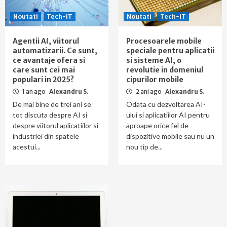
Noutati
Tech-IT
Noutati
Tech-IT
Agentii AI, viitorul
Procesoarele mobile
automatizarii. Ce sunt,
speciale pentru aplicatii
ce avantaje ofera si
si sisteme AI, o
care sunt cei mai
revolutie in domeniul
populari in 2025?
cipurilor mobile
1 an ago
Alexandru S.
2 ani ago
Alexandru S.
De mai bine de trei ani se
Odata cu dezvoltarea AI-
tot discuta despre AI si
ului si aplicatiilor AI pentru
despre viitorul aplicatiilor si
aproape orice fel de
industriei din spatele
dispozitive mobile sau nu un
acestui...
nou tip de...