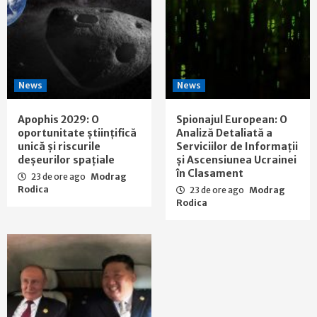
News
News
Apophis 2029: O
Spionajul European: O
oportunitate științifică
Analiză Detaliată a
unică și riscurile
Serviciilor de Informații
deșeurilor spațiale
și Ascensiunea Ucrainei
în Clasament
23 de ore ago
Modrag
Rodica
23 de ore ago
Modrag
Rodica