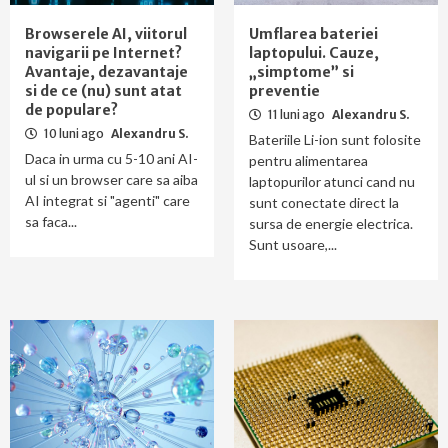
Browserele AI, viitorul
Umflarea bateriei
navigarii pe Internet?
laptopului. Cauze,
Avantaje, dezavantaje
„simptome” si
si de ce (nu) sunt atat
preventie
de populare?
11 luni ago
Alexandru S.
10 luni ago
Alexandru S.
Bateriile Li-ion sunt folosite
Daca in urma cu 5-10 ani AI-
pentru alimentarea
ul si un browser care sa aiba
laptopurilor atunci cand nu
AI integrat si "agenti" care
sunt conectate direct la
sa faca...
sursa de energie electrica.
Sunt usoare,...