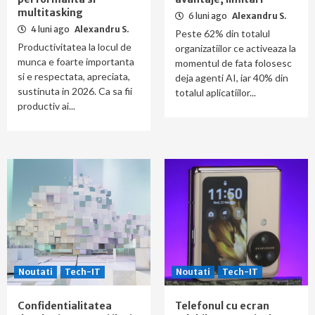
multitasking
6 luni ago
Alexandru S.
4 luni ago
Alexandru S.
Peste 62% din totalul
Productivitatea la locul de
organizatiilor ce activeaza la
munca e foarte importanta
momentul de fata folosesc
si e respectata, apreciata,
deja agenti AI, iar 40% din
sustinuta in 2026. Ca sa fii
totalul aplicatiilor...
productiv ai...
Noutati
Tech-IT
Noutati
Tech-IT
Confidentialitatea
Telefonul cu ecran