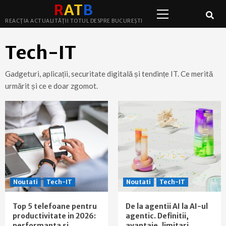
Primary
Skip
R
A
T
B
Menu
to
REACȚIA ACTUALITĂȚII TOTUL DESPRE BUCUREȘTI
content
Tech-IT
Gadgeturi, aplicații, securitate digitală și tendințe IT. Ce merită
urmărit și ce e doar zgomot.
Noutati
Tech-IT
Noutati
Tech-IT
Top 5 telefoane pentru
De la agentii AI la AI-ul
productivitate in 2026:
agentic. Definitii,
performanta si
avantaje, limitari