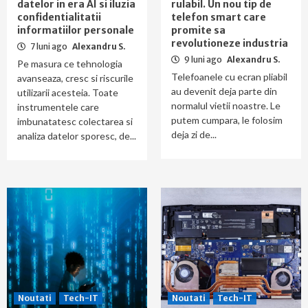
datelor in era AI si iluzia
rulabil. Un nou tip de
confidentialitatii
telefon smart care
informatiilor personale
promite sa
revolutioneze industria
7 luni ago
Alexandru S.
9 luni ago
Alexandru S.
Pe masura ce tehnologia
Telefoanele cu ecran pliabil
avanseaza, cresc si riscurile
au devenit deja parte din
utilizarii acesteia. Toate
normalul vietii noastre. Le
instrumentele care
putem cumpara, le folosim
imbunatatesc colectarea si
deja zi de...
analiza datelor sporesc, de...
Noutati
Tech-IT
Noutati
Tech-IT