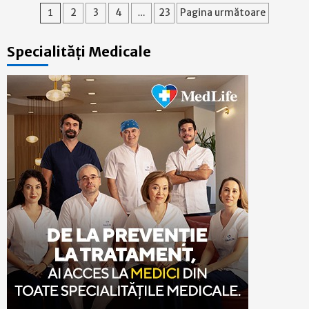
Paginație
1
2
3
4
…
23
Pagina următoare
articole
Specialități Medicale