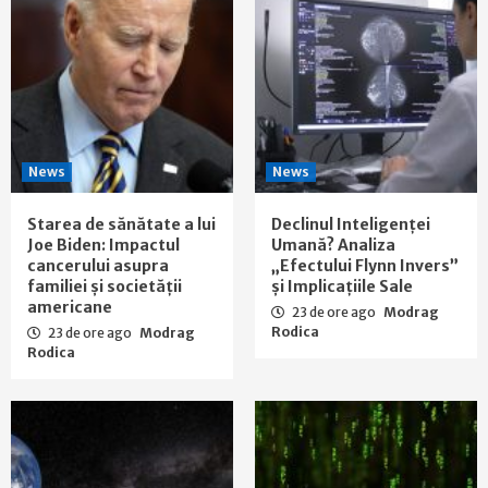
News
News
Starea de sănătate a lui
Declinul Inteligenței
Joe Biden: Impactul
Umană? Analiza
cancerului asupra
„Efectului Flynn Invers”
familiei și societății
și Implicațiile Sale
americane
23 de ore ago
Modrag
Rodica
23 de ore ago
Modrag
Rodica