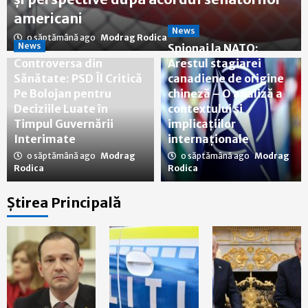
americani
News
o săptămână ago
Modrag Rodica
News
Spionaj la NATO:
Controversa din
Arestul stagiarei
Sănătate: PSD Îl Critică
canadiene de origine
Pe Bolojan pentru
chineză – O analiză a
Deciziile Luate în
contextului și
Timpul Guvernării
implicațiilor
Interimate
internaționale
o săptămână ago
Modrag
o săptămână ago
Modrag
Rodica
Rodica
Știrea Principală