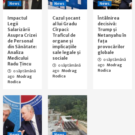
News
News
News
Impactul
Cazul şocant
Întâlnirea
Legii
al lui Gradu
decisivă:
Salarizării
Cîrpaci:
Trump și
Asupra Crizei
Traficul de
Netanyahu în
de Personal
organe şi
fața
din Sănătate:
implicaţiile
provocărilor
Analiza
sale legale şi
globale
Medicului
sociale
o săptămână
Radu Țincu
ago
Modrag
o săptămână
Rodica
ago
Modrag
o săptămână
Rodica
ago
Modrag
Rodica
News
News