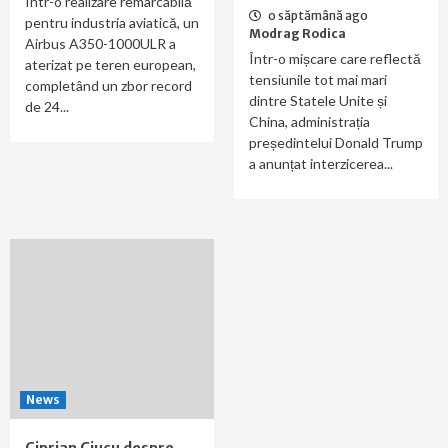
Într-o realizare remarcabilă
o săptămână ago
pentru industria aviatică, un
Modrag Rodica
Airbus A350-1000ULR a
Într-o mișcare care reflectă
aterizat pe teren european,
tensiunile tot mai mari
completând un zbor record
dintre Statele Unite și
de 24...
China, administrația
președintelui Donald Trump
a anunțat interzicerea...
News