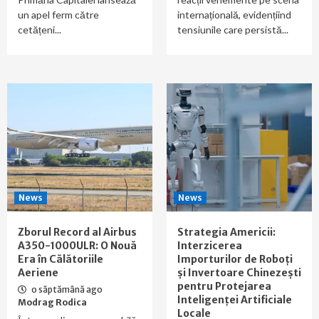
un apel ferm către
internațională, evidențiind
cetățeni...
tensiunile care persistă...
News
News
Zborul Record al Airbus
Strategia Americii:
A350-1000ULR: O Nouă
Interzicerea
Era în Călătoriile
Importurilor de Roboți
Aeriene
și Invertoare Chinezești
pentru Protejarea
o săptămână ago
Inteligenței Artificiale
Modrag Rodica
Locale