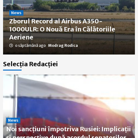
News
Zborul Record al Airbus A350-
1000ULR: O Nouă Era în Călătoriile
Aeriene
o săptămână ago
Modrag Rodica
Selecția Redacției
News
Noi sancțiuni împotriva Rusiei: Implicații
și perspective după acordul senatorilor