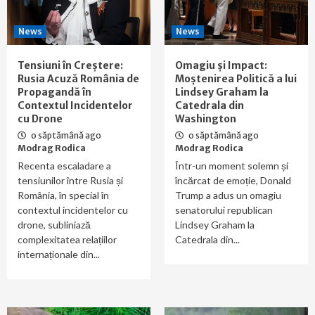
News
News
Tensiuni în Creștere:
Omagiu și Impact:
Rusia Acuză România de
Moștenirea Politică a lui
Propagandă în
Lindsey Graham la
Contextul Incidentelor
Catedrala din
cu Drone
Washington
o săptămână ago
o săptămână ago
Modrag Rodica
Modrag Rodica
Recenta escaladare a
Într-un moment solemn și
tensiunilor între Rusia și
încărcat de emoție, Donald
România, în special în
Trump a adus un omagiu
contextul incidentelor cu
senatorului republican
drone, subliniază
Lindsey Graham la
complexitatea relațiilor
Catedrala din...
internaționale din...