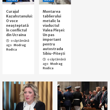
Curajul
Montarea
Kazahstanului:
tablierului
O voce
metalic la
neașteptată
viaductul
în conflictul
Valea Pleșei:
din Ucraina
Un pas
important
o săptămână
pentru
ago
Modrag
autostrada
Rodica
Sibiu-Pitești
o săptămână
ago
Modrag
Rodica