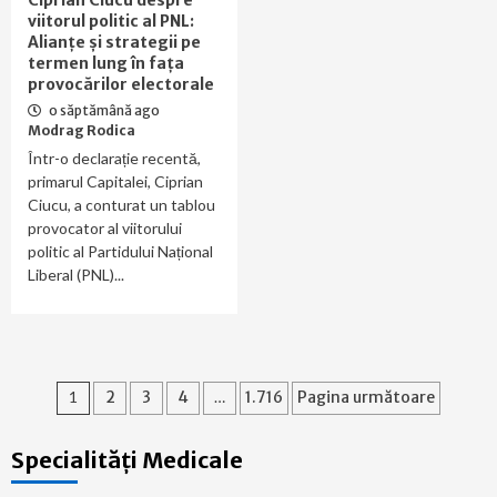
Ciprian Ciucu despre
viitorul politic al PNL:
Alianțe și strategii pe
termen lung în fața
provocărilor electorale
o săptămână ago
Modrag Rodica
Într-o declarație recentă,
primarul Capitalei, Ciprian
Ciucu, a conturat un tablou
provocator al viitorului
politic al Partidului Național
Liberal (PNL)...
Paginație
1
2
3
4
…
1.716
Pagina următoare
articole
Specialități Medicale