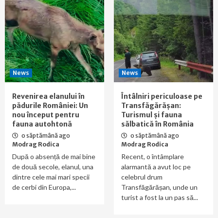
News
News
Revenirea elanului în
Întâlniri periculoase pe
pădurile României: Un
Transfăgărășan:
nou început pentru
Turismul și fauna
fauna autohtonă
sălbatică în România
o săptămână ago
o săptămână ago
Modrag Rodica
Modrag Rodica
După o absență de mai bine
Recent, o întâmplare
de două secole, elanul, una
alarmantă a avut loc pe
dintre cele mai mari specii
celebrul drum
de cerbi din Europa,...
Transfăgărășan, unde un
turist a fost la un pas să...