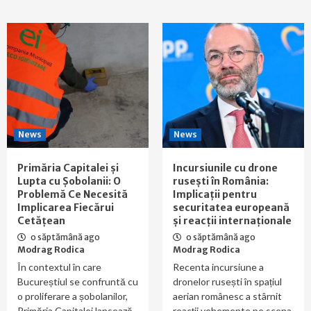
News
News
Primăria Capitalei și
Incursiunile cu drone
Lupta cu Șobolanii: O
rusești în România:
Problemă Ce Necesită
Implicații pentru
Implicarea Fiecărui
securitatea europeană
Cetățean
și reacții internaționale
o săptămână ago
o săptămână ago
Modrag Rodica
Modrag Rodica
În contextul în care
Recenta incursiune a
Bucureștiul se confruntă cu
dronelor rusești în spațiul
o proliferare a șobolanilor,
aerian românesc a stârnit
Primăria Capitalei lansează
reacții vehemente pe scena