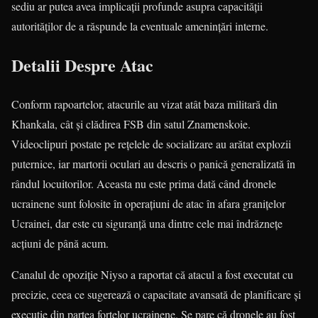
sediu ar putea avea implicații profunde asupra capacității
autorităților de a răspunde la eventuale amenințări interne.
Detalii Despre Atac
Conform rapoartelor, atacurile au vizat atât baza militară din
Khankala, cât și clădirea FSB din satul Znamenskoie.
Videoclipuri postate pe rețelele de socializare au arătat explozii
puternice, iar martorii oculari au descris o panică generalizată în
rândul locuitorilor. Aceasta nu este prima dată când dronele
ucrainene sunt folosite în operațiuni de atac în afara granițelor
Ucrainei, dar este cu siguranță una dintre cele mai îndrăznețe
acțiuni de până acum.
Canalul de opoziție Niyso a raportat că atacul a fost executat cu
precizie, ceea ce sugerează o capacitate avansată de planificare și
execuție din partea forțelor ucrainene. Se pare că dronele au fost