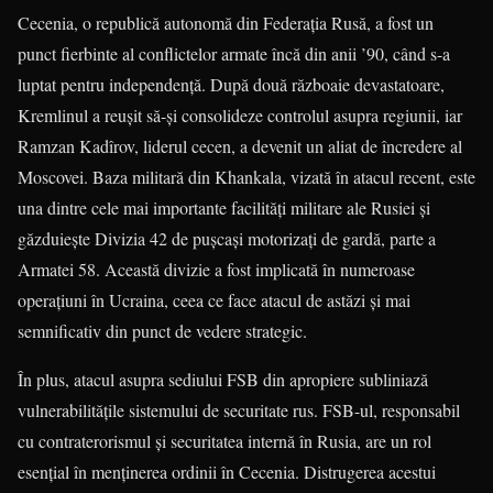
Cecenia, o republică autonomă din Federația Rusă, a fost un
punct fierbinte al conflictelor armate încă din anii ’90, când s-a
luptat pentru independență. După două războaie devastatoare,
Kremlinul a reușit să-și consolideze controlul asupra regiunii, iar
Ramzan Kadîrov, liderul cecen, a devenit un aliat de încredere al
Moscovei. Baza militară din Khankala, vizată în atacul recent, este
una dintre cele mai importante facilități militare ale Rusiei și
găzduiește Divizia 42 de pușcași motorizați de gardă, parte a
Armatei 58. Această divizie a fost implicată în numeroase
operațiuni în Ucraina, ceea ce face atacul de astăzi și mai
semnificativ din punct de vedere strategic.
În plus, atacul asupra sediului FSB din apropiere subliniază
vulnerabilitățile sistemului de securitate rus. FSB-ul, responsabil
cu contraterorismul și securitatea internă în Rusia, are un rol
esențial în menținerea ordinii în Cecenia. Distrugerea acestui