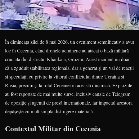
În dimineața zilei de 8 mai 2026, un eveniment semnificativ a avut
loc în Cecenia, când dronele ucrainene au atacat o bază militară
crucială din districtul Khankala, Groznîi. Acest incident nu doar
că a zguduit stabilitatea regională, dar a generat și un val de reacții
și speculații cu privire la viitorul conflictului dintre Ucraina și
Rusia, precum și la rolul Ceceniei în această dinamică. Exploziile
au fost raportate de mai multe surse, inclusiv canale de Telegram
de opoziție și agenții de presă internaționale, iar impactul acestora
depășește cu mult simpla distrugere materială.
Contextul Militar din Cecenia