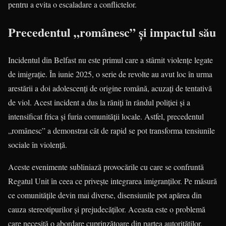
pentru a evita o escaladare a conflictelor.
Precedentul „românesc” și impactul său
Incidentul din Belfast nu este primul care a stârnit violențe legate
de imigrație. În iunie 2025, o serie de revolte au avut loc în urma
arestării a doi adolescenți de origine română, acuzați de tentativă
de viol. Acest incident a dus la răniți în rândul poliției și a
intensificat frica și furia comunității locale. Astfel, precedentul
„românesc” a demonstrat cât de rapid se pot transforma tensiunile
sociale în violență.
Aceste evenimente subliniază provocările cu care se confruntă
Regatul Unit în ceea ce privește integrarea imigranților. Pe măsură
ce comunitățile devin mai diverse, disensiunile pot apărea din
cauza stereotipurilor și prejudecăților. Aceasta este o problemă
care necesită o abordare cuprinzătoare din partea autorităților,