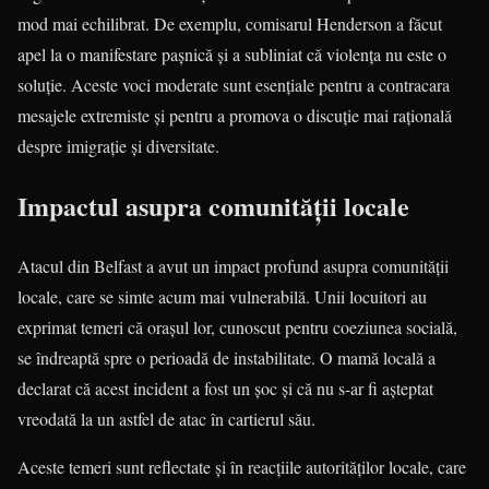
mod mai echilibrat. De exemplu, comisarul Henderson a făcut
apel la o manifestare pașnică și a subliniat că violența nu este o
soluție. Aceste voci moderate sunt esențiale pentru a contracara
mesajele extremiste și pentru a promova o discuție mai rațională
despre imigrație și diversitate.
Impactul asupra comunității locale
Atacul din Belfast a avut un impact profund asupra comunității
locale, care se simte acum mai vulnerabilă. Unii locuitori au
exprimat temeri că orașul lor, cunoscut pentru coeziunea socială,
se îndreaptă spre o perioadă de instabilitate. O mamă locală a
declarat că acest incident a fost un șoc și că nu s-ar fi așteptat
vreodată la un astfel de atac în cartierul său.
Aceste temeri sunt reflectate și în reacțiile autorităților locale, care