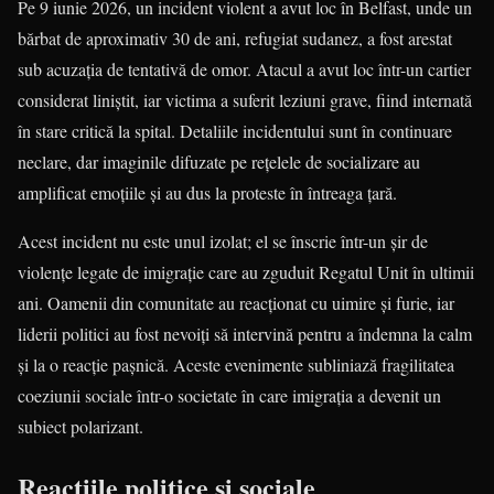
Pe 9 iunie 2026, un incident violent a avut loc în Belfast, unde un
bărbat de aproximativ 30 de ani, refugiat sudanez, a fost arestat
sub acuzația de tentativă de omor. Atacul a avut loc într-un cartier
considerat liniștit, iar victima a suferit leziuni grave, fiind internată
în stare critică la spital. Detaliile incidentului sunt în continuare
neclare, dar imaginile difuzate pe rețelele de socializare au
amplificat emoțiile și au dus la proteste în întreaga țară.
Acest incident nu este unul izolat; el se înscrie într-un șir de
violențe legate de imigrație care au zguduit Regatul Unit în ultimii
ani. Oamenii din comunitate au reacționat cu uimire și furie, iar
liderii politici au fost nevoiți să intervină pentru a îndemna la calm
și la o reacție pașnică. Aceste evenimente subliniază fragilitatea
coeziunii sociale într-o societate în care imigrația a devenit un
subiect polarizant.
Reacțiile politice și sociale