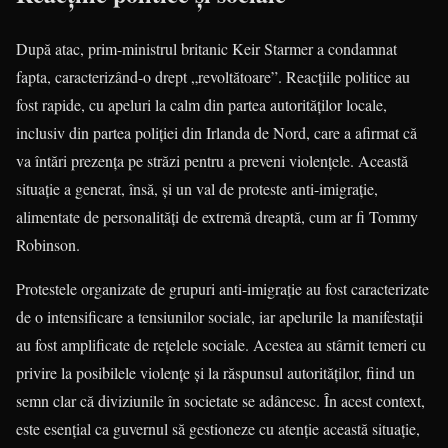
După atac, prim-ministrul britanic Keir Starmer a condamnat
fapta, caracterizând-o drept „revoltătoare”. Reacțiile politice au
fost rapide, cu apeluri la calm din partea autorităților locale,
inclusiv din partea poliției din Irlanda de Nord, care a afirmat că
va întări prezența pe străzi pentru a preveni violențele. Această
situație a generat, însă, și un val de proteste anti-imigrație,
alimentate de personalități de extremă dreaptă, cum ar fi Tommy
Robinson.
Protestele organizate de grupuri anti-imigrație au fost caracterizate
de o intensificare a tensiunilor sociale, iar apelurile la manifestații
au fost amplificate de rețelele sociale. Acestea au stârnit temeri cu
privire la posibilele violențe și la răspunsul autorităților, fiind un
semn clar că diviziunile în societate se adâncesc. În acest context,
este esențial ca guvernul să gestioneze cu atenție această situație,