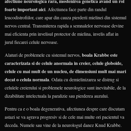
afectiune neurologica rara, mostenirea genetica avand un rol
foarte important aici
. Afectiunea face parte din randul
leucodistrofiilor, care apar din cauza pierderii mielinei din sistemul
nervos central. Transmiterea rapida a semnalelor nervoase devine
mai eficienta prin invelisul protector de mielina, invelis aflat in
jurul fiecarei celule nervoase.
boala Krabbe este
Alaturi de problemele cu sistemul nervos,
caracterizata si de celule anormala in creier, celule globoide,
celule cu mai mult de un nucleu, de dimensiuni mult mai mari
decat o celula normala
. Odata cu demielinizarea se distrug si
celulele creierului si problemele neurologice sunt inevitabile, de la
dizabilitate intelectuala la paralizie sau pierderea auzului.
Pentru ca e o boala degenerativa, afectiunea despre care discutam
astazi se va agrava progresiv si de cele mai multe ori pacientul va
deceda. Numele sau vine de la neurologul danez Knud Krabbe.