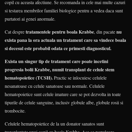
copil cu aceasta afectiune. Se recomanda in cele mai multe cazuri
si testarea membrilor familiei biologice pentru a vedea daca sunt
purtatori ai genei anormale.
tratamentele pentru boala Krabbe
nu
Cat despre
, din pacate
exista pana la ora actuala un tratament care sa vindece boala
si decesul este probabil odata ce primesti diagnosticul.
Exista un singur tip de tratament care poate incetini
progresia bolii Krabbe, numit transplant de celule stem
hematopoietice (TCSH).
Practic se inlocuiesc celulele
nesanatoase cu celule sanatoase sau normale. Celulele
hematopoietice sunt celule imature care se pot dezvolta in toate
tipurile de celule sanguine, inclusiv globule albe, globule rosii si
trombocite.
Celulele hematopoietice de la un donator sanatos sunt
transplantate unui copil cu boala Krabbe. Asa se populeaza