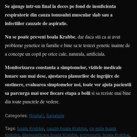
Se ajunge intr-un final la deces pe fond de insuficienta
respiratorie din cauza tonusului muscular slab sau a
infectiilor cauzate de aspiratie.
Nu se poate preveni boala Krabbe
, dar daca stii ca ai avut
probleme genetice in familie e bine sa te testezi genetic inainte de
a concepe un copil pe orice cale, naturala, artificiala.
Monitorizarea constanta a simptomelor, vizitele medicale
lunare sau mai dese, ajustarea planurilor de ingrijire de
sustinere, evaluarea simptomelor noi, toate vor ajuta pacientii
sa parcurga mai usor fiecare etapa a bolii
si sa reziste mai bine
din toate punctele de vedere.
Categories:
Noutati
,
Sanatate
Tags:
boala Krabbe
,
cauze boala Krabbe
,
ce este boala
Krabbe
,
diagnosticare boala Krabbe
,
prognostic boala Krabbe
,