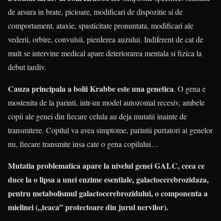
de arsura in brate, picioare, modificari de dispozitie si de
comportament, ataxie, spasticitate pronuntata, modificari ale
vederii, orbire, convulsii, pierderea auzului. Indiferent de cat de
mult se intervine medical apare deteriorarea mentala si fizica la
debut tardiv.
Cauza principala a bolii Krabbe este una genetica
. O gena e
mostenita de la parinti, intr-un model autozomal recesiv, ambele
copii ale genei din fiecare celula au deja mutatii inainte de
transmitere. Copilul va avea simptome, parintii purtatori ai genelor
nu, fiecare transmite insa cate o gena copilului…
Mutatia problematica apare la nivelul genei GALC, ceea ce
duce la o lipsa a unei enzime esentiale, galactocerebrozidaza,
pentru metabolismul galactocerebrozidului, o componenta a
mielinei („teaca” protectoare din jurul nervilor).