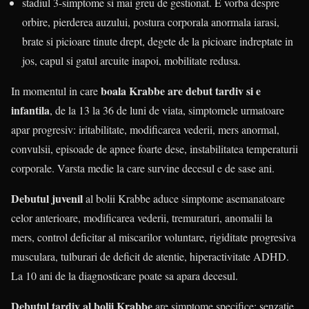
stadiul 3-simptome si mai greu de gestionat. E vorba despre
orbire, pierderea auzului, postura corporala anormala iarasi,
brate si picioare tinute drept, degete de la picioare indreptate in
jos, capul si gatul arcuite inapoi, mobilitate redusa.
boala Krabbe are
debut tardiv si e
In momentul in care
infantila
, de la 13 la 36 de luni de viata, simptomele urmatoare
apar progresiv: iritabilitate, modificarea vederii, mers anormal,
convulsii, episoade de apnee foarte dese, instabilitatea temperaturii
corporale. Varsta medie la care survine decesul e de sase ani.
Debutul juvenil
al bolii Krabbe aduce simptome asemanatoare
celor anterioare, modificarea vederii, tremuraturi, anomalii la
mers, control deficitar al miscarilor voluntare, rigiditate progresiva
musculara, tulburari de deficit de atentie, hiperactivitate ADHD.
La 10 ani de la diagnosticare poate sa apara decesul.
Debutul tardiv al bolii Krabbe
are simptome specifice: senzatie