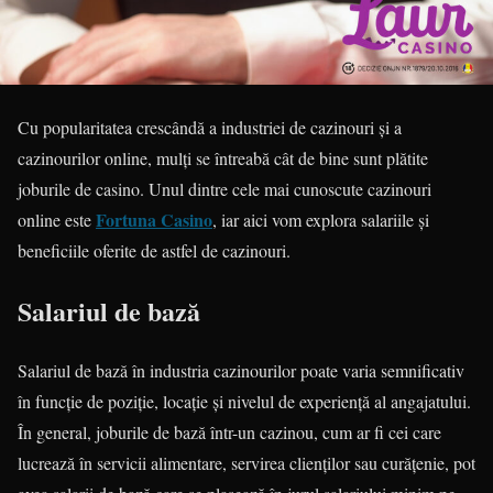
Cu popularitatea crescândă a industriei de cazinouri și a
cazinourilor online, mulți se întreabă cât de bine sunt plătite
joburile de casino. Unul dintre cele mai cunoscute cazinouri
Fortuna Casino
online este
, iar aici vom explora salariile și
beneficiile oferite de astfel de cazinouri.
Salariul de bază
Salariul de bază în industria cazinourilor poate varia semnificativ
în funcție de poziție, locație și nivelul de experiență al angajatului.
În general, joburile de bază într-un cazinou, cum ar fi cei care
lucrează în servicii alimentare, servirea clienților sau curățenie, pot