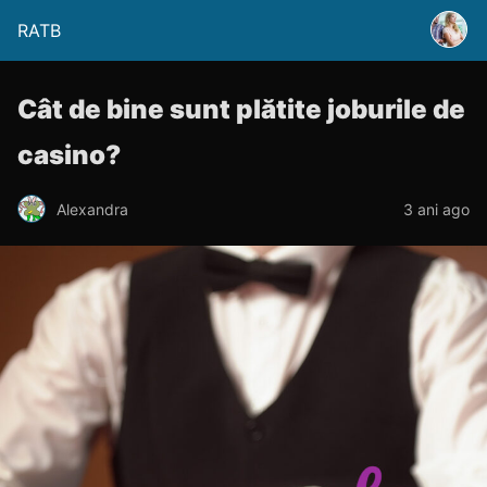
RATB
Cât de bine sunt plătite joburile de
casino?
Alexandra
3 ani ago