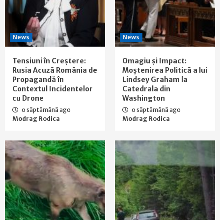
News
News
Tensiuni în Creștere:
Omagiu și Impact:
Rusia Acuză România de
Moștenirea Politică a lui
Propagandă în
Lindsey Graham la
Contextul Incidentelor
Catedrala din
cu Drone
Washington
o săptămână ago
o săptămână ago
Modrag Rodica
Modrag Rodica