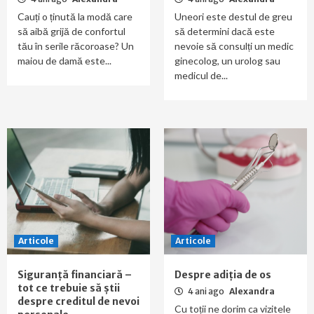
Cauți o ținută la modă care
Uneori este destul de greu
să aibă grijă de confortul
să determini dacă este
tău în serile răcoroase? Un
nevoie să consulți un medic
maiou de damă este...
ginecolog, un urolog sau
medicul de...
Articole
Articole
Siguranță financiară –
Despre adiția de os
tot ce trebuie să știi
4 ani ago
Alexandra
despre creditul de nevoi
Cu toții ne dorim ca vizitele