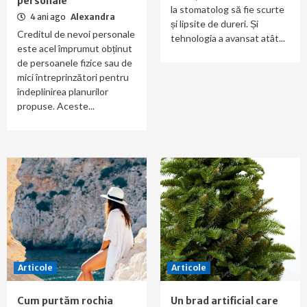
personale
la stomatolog să fie scurte
4 ani ago
Alexandra
și lipsite de dureri. Și
Creditul de nevoi personale
tehnologia a avansat atât...
este acel împrumut obținut
de persoanele fizice sau de
mici întreprinzători pentru
îndeplinirea planurilor
propuse. Aceste...
Articole
Articole
Cum purtăm rochia
Un brad artificial care