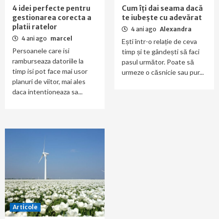
4 idei perfecte pentru
Cum îți dai seama dacă
gestionarea corecta a
te iubește cu adevărat
platii ratelor
4 ani ago
Alexandra
4 ani ago
marcel
Ești într-o relație de ceva
Persoanele care isi
timp și te gândești să faci
ramburseaza datoriile la
pasul următor. Poate să
timp isi pot face mai usor
urmeze o căsnicie sau pur...
planuri de viitor, mai ales
daca intentioneaza sa...
Articole