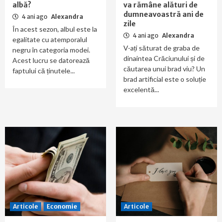
albă?
va rămâne alături de
dumneavoastră ani de
4 ani ago
Alexandra
zile
În acest sezon, albul este la
4 ani ago
Alexandra
egalitate cu atemporalul
V-ați săturat de graba de
negru în categoria modei.
dinaintea Crăciunului și de
Acest lucru se datorează
căutarea unui brad viu? Un
faptului că ținutele...
brad artificial este o soluție
excelentă...
Articole
Economie
Articole