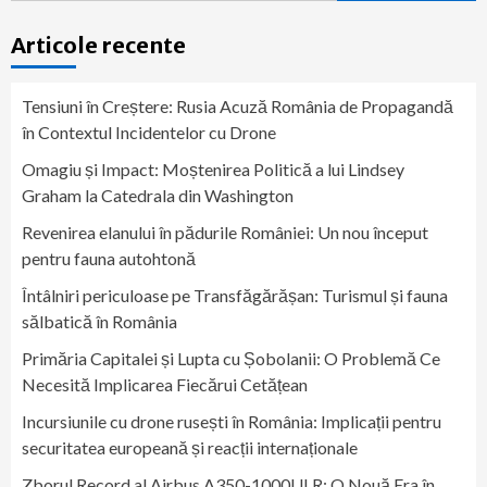
Articole recente
Tensiuni în Creștere: Rusia Acuză România de Propagandă
în Contextul Incidentelor cu Drone
Omagiu și Impact: Moștenirea Politică a lui Lindsey
Graham la Catedrala din Washington
Revenirea elanului în pădurile României: Un nou început
pentru fauna autohtonă
Întâlniri periculoase pe Transfăgărășan: Turismul și fauna
sălbatică în România
Primăria Capitalei și Lupta cu Șobolanii: O Problemă Ce
Necesită Implicarea Fiecărui Cetățean
Incursiunile cu drone rusești în România: Implicații pentru
securitatea europeană și reacții internaționale
Zborul Record al Airbus A350-1000ULR: O Nouă Era în