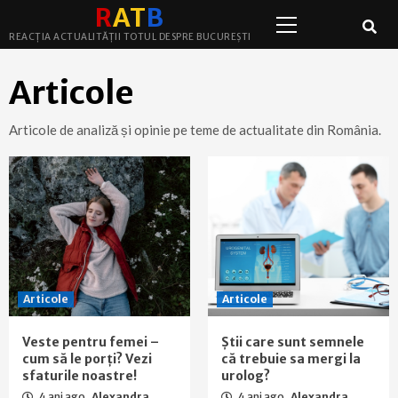
Primary
Skip
R
A
T
B
Menu
to
REACȚIA ACTUALITĂȚII TOTUL DESPRE BUCUREȘTI
content
Articole
Articole de analiză și opinie pe teme de actualitate din România.
Articole
Articole
Veste pentru femei –
Știi care sunt semnele
cum să le porți? Vezi
că trebuie sa mergi la
sfaturile noastre!
urolog?
4 ani ago
Alexandra
4 ani ago
Alexandra