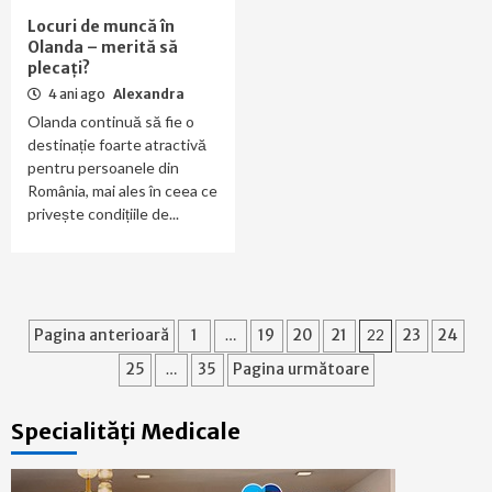
Locuri de muncă în
Olanda – merită să
plecați?
4 ani ago
Alexandra
Olanda continuă să fie o
destinație foarte atractivă
pentru persoanele din
România, mai ales în ceea ce
privește condițiile de...
Paginație
Pagina anterioară
1
…
19
20
21
22
23
24
articole
25
…
35
Pagina următoare
Specialități Medicale