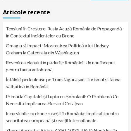
Articole recente
Tensiuni în Creștere: Rusia Acuză România de Propagandă
în Contextul Incidentelor cu Drone
Omagiu și Impact: Moștenirea Politică a lui Lindsey
Graham la Catedrala din Washington
Revenirea elanului în pădurile României: Un nou început
pentru fauna autohtonă
Întâlniri periculoase pe Transfăgărășan: Turismul și fauna
sălbatică în România
Primăria Capitalei și Lupta cu Șobolanii: O Problemă Ce
Necesită Implicarea Fiecărui Cetățean
Incursiunile cu drone rusești în România: Implicații pentru
securitatea europeană și reacții internaționale
Zborul Record al Airbus A350-1000ULR: O Nouă Era în