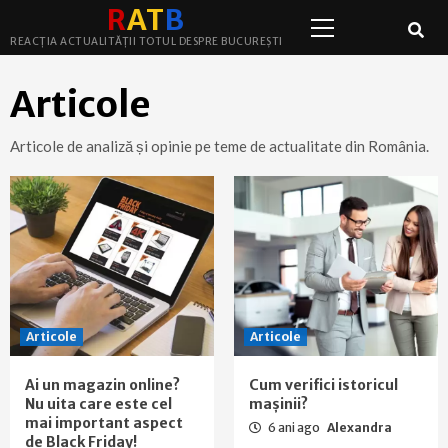
Primary
Skip
R
A
T
B
Menu
to
REACȚIA ACTUALITĂȚII TOTUL DESPRE BUCUREȘTI
content
Articole
Articole de analiză și opinie pe teme de actualitate din România.
Articole
Articole
Ai un magazin online?
Cum verifici istoricul
Nu uita care este cel
mașinii?
mai important aspect
6 ani ago
Alexandra
de Black Friday!