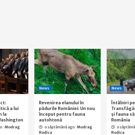
News
News
ct:
Revenirea elanului în
Întâlniri p
ică a lui
pădurile României: Un nou
Transfăgă
 la
început pentru fauna
și fauna să
Washington
autohtonă
România
go
Modrag
o săptămână ago
Modrag
o săptăm
Rodica
Rodica