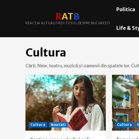
Skip
Politica
to
R
A
T
B
content
REACȚIA ACTUALITĂȚII TOTUL DESPRE BUCUREȘTI
Life & St
Cultura
Cărți, filme, teatru, muzică și oamenii din spatele lor. Cu
Cultura
Noutati
Cultura