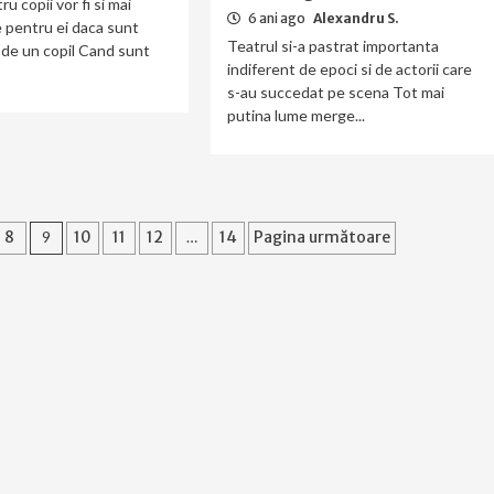
ru copii vor fi si mai
6 ani ago
Alexandru S.
 pentru ei daca sunt
Teatrul si-a pastrat importanta
r de un copil Cand sunt
indiferent de epoci si de actorii care
s-au succedat pe scena Tot mai
putina lume merge...
8
9
10
11
12
…
14
Pagina următoare