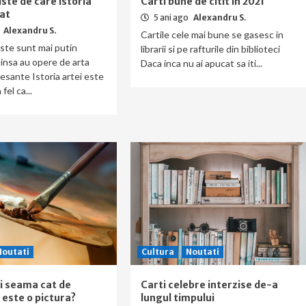
ste de care istoria
Carti bune de citit in 2021
tat
5 ani ago
Alexandru S.
Alexandru S.
Cartile cele mai bune se gasesc in
iste sunt mai putin
librarii si pe rafturile din biblioteci
insa au opere de arta
Daca inca nu ai apucat sa iti...
resante Istoria artei este
fel ca...
Noutati
Cultura
Noutati
ai seama cat de
Carti celebre interzise de-a
 este o pictura?
lungul timpului