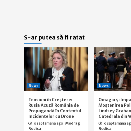
S-ar putea să fi ratat
News
News
Tensiuni în Creștere:
Omagiu și Impa
Rusia Acuză România de
Moștenirea Polit
Propagandă în Contextul
Lindsey Graham
Incidentelor cu Drone
Catedrala din 
o săptămână ago
Modrag
o săptămână a
Rodica
Rodica