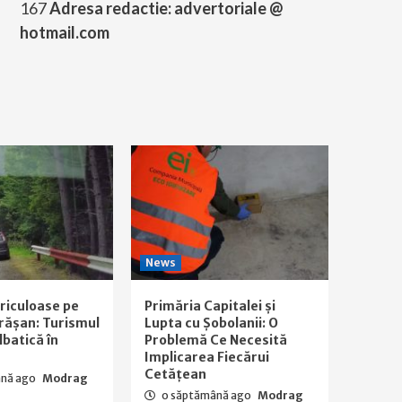
167
Adresa redactie: advertoriale @
hotmail.com
News
ericuloase pe
Primăria Capitalei și
rășan: Turismul
Lupta cu Șobolanii: O
lbatică în
Problemă Ce Necesită
Implicarea Fiecărui
Cetățean
ână ago
Modrag
o săptămână ago
Modrag