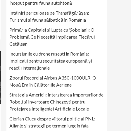
început pentru fauna autohtonă
Întâlniri periculoase pe Transfăgărășan:
Turismul și fauna sălbatică în România
Primăria Capitalei și Lupta cu Șobolanii: O
Problemă Ce Necesită Implicarea Fiecărui
Cetățean
Incursiunile cu drone rusești în România:
Implicații pentru securitatea europeană și
reacții internaționale
Zborul Record al Airbus A350-1000ULR: O
Nouă Era în Călătoriile Aeriene
Strategia Americii: Interzicerea Importurilor de
Roboți și Invertoare Chinezești pentru
Protejarea Inteligenței Artificiale Locale
Ciprian Ciucu despre viitorul politic al PNL:
Alianțe și strategii pe termen lung în fața