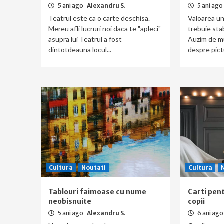
5 ani ago
Alexandru S.
5 ani ago
Teatrul este ca o carte deschisa.
Valoarea un
Mereu afli lucruri noi daca te "apleci"
trebuie stab
asupra lui Teatrul a fost
Auzim de mu
dintotdeauna locul...
despre pictu
Cultura
Noutati
Cultura
Tablouri faimoase cu nume
Carti pent
neobisnuite
copii
5 ani ago
Alexandru S.
6 ani ag