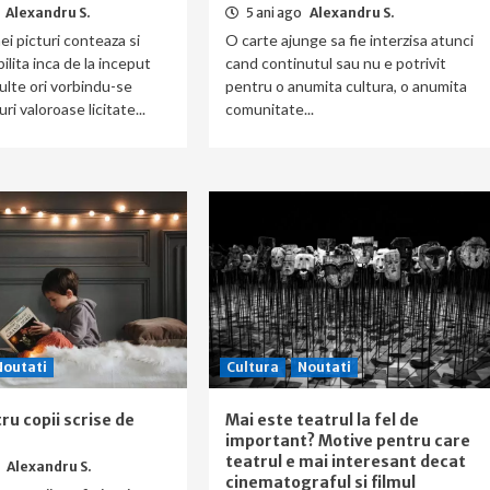
Alexandru S.
5 ani ago
Alexandru S.
ei picturi conteaza si
O carte ajunge sa fie interzisa atunci
ilita inca de la inceput
cand continutul sau nu e potrivit
lte ori vorbindu-se
pentru o anumita cultura, o anumita
ri valoroase licitate...
comunitate...
Noutati
Cultura
Noutati
ru copii scrise de
Mai este teatrul la fel de
important? Motive pentru care
teatrul e mai interesant decat
o
Alexandru S.
cinematograful si filmul