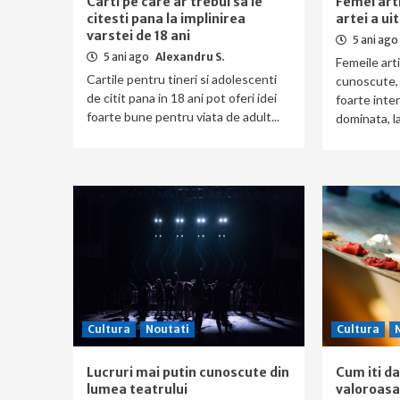
Carti pe care ar trebui sa le
Femei arti
citesti pana la implinirea
artei a ui
varstei de 18 ani
5 ani ago
5 ani ago
Alexandru S.
Femeile art
Cartile pentru tineri si adolescenti
cunoscute, 
de citit pana in 18 ani pot oferi idei
foarte inte
foarte bune pentru viata de adult...
dominata, la 
Cultura
Noutati
Cultura
Lucruri mai putin cunoscute din
Cum iti d
lumea teatrului
valoroasa