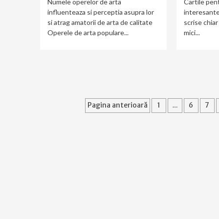
Numele operelor de arta
Cartile pent
influenteaza si perceptia asupra lor
interesante
si atrag amatorii de arta de calitate
scrise chia
Operele de arta populare...
mici...
Paginație
Pagina anterioară
1
…
6
7
articole