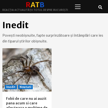
Primary
Skip
R
A
T
B
Menu
to
REACȚIA ACTUALITĂȚII TOTUL DESPRE BUCUREȘTI
content
Inedit
Povești neobișnuite, fapte surprinzătoare și întâmplări care ies
din tiparul știrilor obișnuite.
Inedit
Noutati
Fobii de care nu ai auzit
pana acum si care
afecteaza o multime de