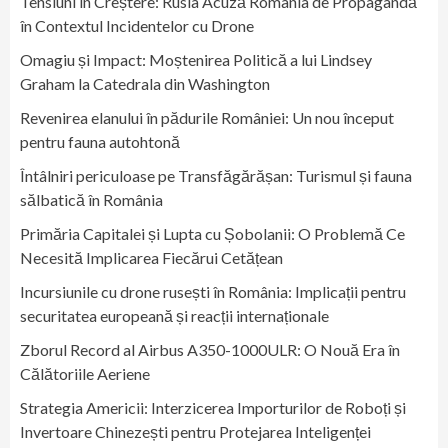
Tensiuni în Creștere: Rusia Acuză România de Propagandă
în Contextul Incidentelor cu Drone
Omagiu și Impact: Moștenirea Politică a lui Lindsey
Graham la Catedrala din Washington
Revenirea elanului în pădurile României: Un nou început
pentru fauna autohtonă
Întâlniri periculoase pe Transfăgărășan: Turismul și fauna
sălbatică în România
Primăria Capitalei și Lupta cu Șobolanii: O Problemă Ce
Necesită Implicarea Fiecărui Cetățean
Incursiunile cu drone rusești în România: Implicații pentru
securitatea europeană și reacții internaționale
Zborul Record al Airbus A350-1000ULR: O Nouă Era în
Călătoriile Aeriene
Strategia Americii: Interzicerea Importurilor de Roboți și
Invertoare Chinezești pentru Protejarea Inteligenței