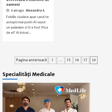
oameni
6 ani ago
Alexandru S.
Fobiile ciudate apar cand te
astepti mai putin Ai vazut
un paianjen si ti-a fost frica
de el? Ai intrat...
Paginație
Pagina anterioară
1
…
15
16
17
18
articole
Specialități Medicale