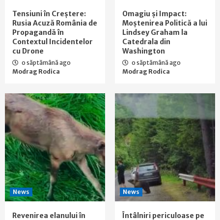
Tensiuni în Creștere:
Omagiu și Impact:
Rusia Acuză România de
Moștenirea Politică a lui
Propagandă în
Lindsey Graham la
Contextul Incidentelor
Catedrala din
cu Drone
Washington
o săptămână ago
o săptămână ago
Modrag Rodica
Modrag Rodica
News
News
Revenirea elanului în
Întâlniri periculoase pe