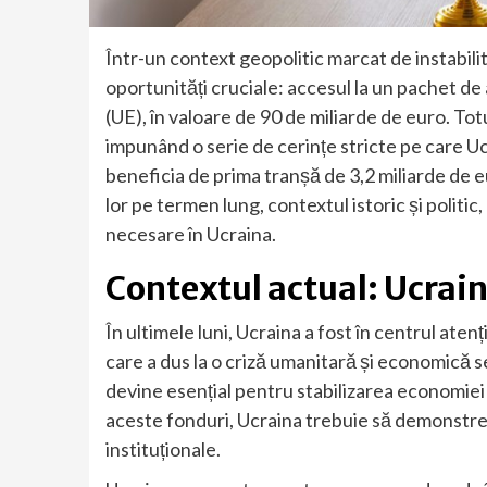
Într-un context geopolitic marcat de instabili
oportunități cruciale: accesul la un pachet d
(UE), în valoare de 90 de miliarde de euro. Totu
impunând o serie de cerințe stricte pe care U
beneficia de prima tranșă de 3,2 miliarde de eur
lor pe termen lung, contextul istoric și politi
necesare în Ucraina.
Contextul actual: Ucrain
În ultimele luni, Ucraina a fost în centrul atenț
care a dus la o criză umanitară și economică s
devine esențial pentru stabilizarea economie
aceste fonduri, Ucraina trebuie să demonstr
instituționale.