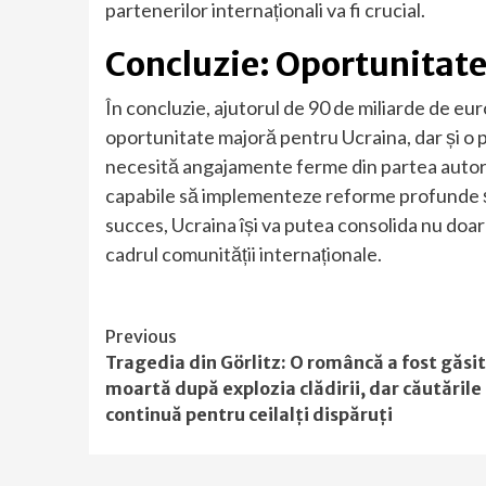
partenerilor internaționali va fi crucial.
Concluzie: Oportunitate
În concluzie, ajutorul de 90 de miliarde de e
oportunitate majoră pentru Ucraina, dar și o 
necesită angajamente ferme din partea autori
capabile să implementeze reforme profunde și
succes, Ucraina își va putea consolida nu doar
cadrul comunității internaționale.
Continue
Previous
Tragedia din Görlitz: O româncă a fost găsi
Reading
moartă după explozia clădirii, dar căutările
continuă pentru ceilalți dispăruți