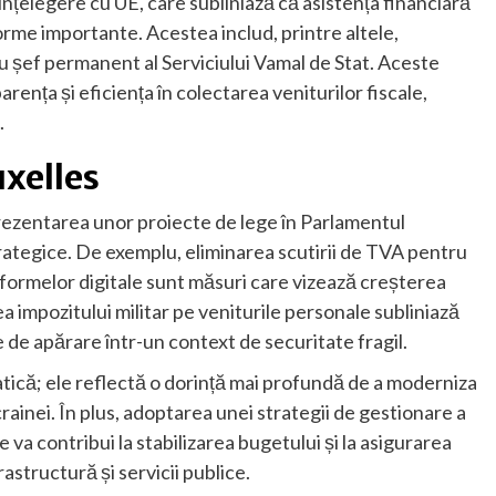
elegere cu UE, care subliniază că asistența financiară
rme importante. Acestea includ, printre altele,
u șef permanent al Serviciului Vamal de Stat. Aceste
nța și eficiența în colectarea veniturilor fiscale,
.
uxelles
prezentarea unor proiecte de lege în Parlamentul
rategice. De exemplu, eliminarea scutirii de TVA pentru
tformelor digitale sunt măsuri care vizează creșterea
 impozitului militar pe veniturile personale subliniază
e de apărare într-un context de securitate fragil.
tică; ele reflectă o dorință mai profundă de a moderniza
rainei. În plus, adoptarea unei strategii de gestionare a
e va contribui la stabilizarea bugetului și la asigurarea
rastructură și servicii publice.