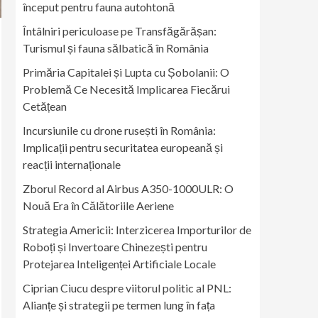
început pentru fauna autohtonă
Întâlniri periculoase pe Transfăgărășan:
Turismul și fauna sălbatică în România
Primăria Capitalei și Lupta cu Șobolanii: O
Problemă Ce Necesită Implicarea Fiecărui
Cetățean
Incursiunile cu drone rusești în România:
Implicații pentru securitatea europeană și
reacții internaționale
Zborul Record al Airbus A350-1000ULR: O
Nouă Era în Călătoriile Aeriene
Strategia Americii: Interzicerea Importurilor de
Roboți și Invertoare Chinezești pentru
Protejarea Inteligenței Artificiale Locale
Ciprian Ciucu despre viitorul politic al PNL:
Alianțe și strategii pe termen lung în fața