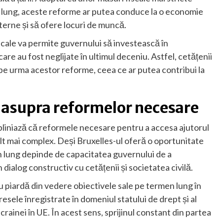
n lung, aceste reforme ar putea conduce la o economie
xterne și să ofere locuri de muncă.
iscale va permite guvernului să investească în
are au fost neglijate în ultimul deceniu. Astfel, cetățenii
 pe urma acestor reforme, ceea ce ar putea contribui la
r asupra reformelor necesare
 subliniază că reformele necesare pentru a accesa ajutorul
t mai complex. Deși Bruxelles-ul oferă o oportunitate
 lung depinde de capacitatea guvernului de a
ialog constructiv cu cetățenii și societatea civilă.
 piardă din vedere obiectivele sale pe termen lung în
sele înregistrate în domeniul statului de drept și al
crainei în UE. În acest sens, sprijinul constant din partea