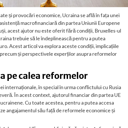
tate și provocări economice, Ucraina se află în fața unei
e asistență macrofinanciară din partea Uniunii Europene
și, acest ajutor nu este oferit fără condiții, Bruxelles-ul
craina trebuie să le îndeplinească pentru a putea
o. Acest articol va explora aceste condiții, implicațiile
c, precum și perspectivele experților asupra reformelor
a pe calea reformelor
iei internaționale, în special în urma conflictului cu Rusia
everă. În acest context, ajutorul financiar din partea UE
i ucrainene. Cu toate acestea, pentru a putea accesa
eze angajamentul său față de reformele economice și