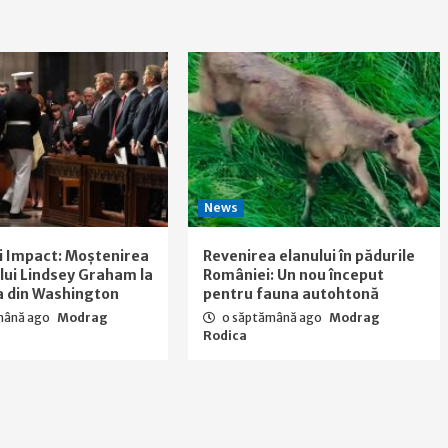
News
i Impact: Moștenirea
Revenirea elanului în pădurile
a lui Lindsey Graham la
României: Un nou început
a din Washington
pentru fauna autohtonă
mână ago
Modrag
o săptămână ago
Modrag
Rodica