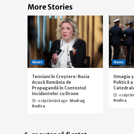
More Stories
News
News
Tensiuni în Creștere: Rusia
Omagiu ș
Acuză România de
Politică 
Propagandă în Contextul
Catedral
Incidentelor cu Drone
o săptă
Rodica
o săptămână ago
Modrag
Rodica