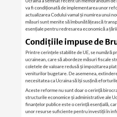
Ucraina a semnat recent un memorandum de înț
va fi condiționată de implementarea unor refo
actualizarea Codului vamal și numirea unui no
măsuri sunt menite să îmbunătățească transpare
esențiale pentru redresarea economică a țării
Condițiile impuse de Br
Printre cerințele stabilite de UE, se numără 
ucrainean, care să abordeze măsuri fiscale st
coletele de valoare redusă și impozitarea pla
veniturilor bugetare. De asemenea, extinderea
necesitatea ca Ucraina să își susțină eforturil
Aceste reforme nu sunt doar o cerință birocra
structurile economice și administrative ale Uc
finanțelor publice este o cerință esențială, car
unor resurse suficiente pentru investiții în inf