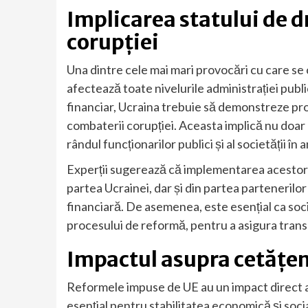
Implicarea statului de d
corupției
Una dintre cele mai mari provocări cu care s
afectează toate nivelurile administrației public
financiar, Ucraina trebuie să demonstreze prog
combaterii corupției. Aceasta implică nu doar 
rândul funcționarilor publici și al societății în
Experții sugerează că implementarea acestor
partea Ucrainei, dar și din partea partenerilor
financiară. De asemenea, este esențial ca socie
procesului de reformă, pentru a asigura trans
Impactul asupra cetățen
Reformele impuse de UE au un impact direct as
esențial pentru stabilitatea economică și socia