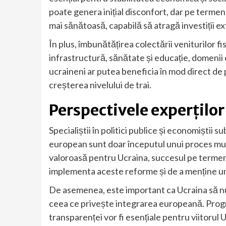
poate genera inițial disconfort, dar pe terme
mai sănătoasă, capabilă să atragă investiții e
În plus, îmbunătățirea colectării veniturilor f
infrastructură, sănătate și educație, domenii c
ucraineni ar putea beneficia în mod direct de
creșterea nivelului de trai.
Perspectivele experțilo
Specialiștii în politici publice și economiștii
european sunt doar începutul unui proces mul
valoroasă pentru Ucraina, succesul pe termen
implementa aceste reforme și de a menține un d
De asemenea, este important ca Ucraina să nu
ceea ce privește integrarea europeană. Progre
transparenței vor fi esențiale pentru viitorul U