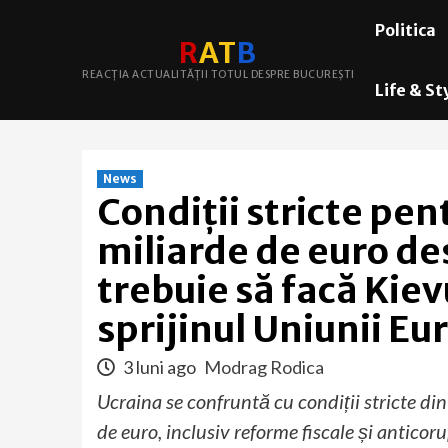
Skip
Politica
to
R
A
T
B
content
REACȚIA ACTUALITĂȚII TOTUL DESPRE BUCUREȘTI
Life & St
News
Condiții stricte pen
miliarde de euro de
trebuie să facă Kiev
sprijinul Uniunii E
3 luni ago
Modrag Rodica
Ucraina se confruntă cu condiții stricte di
de euro, inclusiv reforme fiscale și anticor