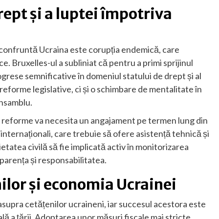
rept și a luptei împotriva
e confruntă Ucraina este corupția endemică, care
e. Bruxelles-ul a subliniat că pentru a primi sprijinul
rese semnificative în domeniul statului de drept și al
reforme legislative, ci și o schimbare de mentalitate în
 ansamblu.
 reforme va necesita un angajament pe termen lung din
 internaționali, care trebuie să ofere asistență tehnică și
tatea civilă să fie implicată activ în monitorizarea
parența și responsabilitatea.
ilor și economia Ucrainei
upra cetățenilor ucraineni, iar succesul acestora este
lă a țării. Adoptarea unor măsuri fiscale mai stricte