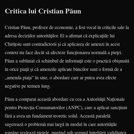
Critica lui Cristian Păun
Cristian Păun, profesor de economie, a fost vocal în criticile sale la
adresa deciziilor autorităților. El a afirmat că explicațiile lui
Chirițoiu sunt contradictorii și că aplicarea de amenzi în acest
context nu face decât să afecteze funcționarea normală a pieței.
Păun a subliniat că schimbul de informații este o practică obișnuită
în orice piață și că amenzile aplicate băncilor sunt o formă de a
„amenda piața” în sine, o abordare care ar putea avea efecte
negative pe termen lung.
Păun a comparat această abordare cu cea a Autorității Naționale
pentru Protecția Consumatorilor (ANPC), care a aplicat sancțiuni
fără a avea un fundament teoretic solid. Această paralelă
sugerează o problemă mai largă în modul în care autoritățile
române reglează piețele, punând sub semnul întrebării validitatea