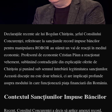
Declarațiile recente ale lui Bogdan Chirițoiu, șeful Consiliului
Concurenței, referitoare la sancțiunile record impuse băncilor
pentru manipularea ROBOR au stârnit un val de reacții în mediul
economic. Profesorul de economie Cristian Păun a reacționat
vehement, subliniind contradicțiile din explicațiile oferite de
Chirițoiu și punând sub semnul întrebării legitimitatea sancțiunilor.
Această discuție nu este doar tehnică, ci are implicații profunde
asupra modului în care funcționează piața financiară din România.
Contextul Sancțiunilor Impuse Băncilor
Recent, Consiliul Concurenței a decis să aplice amenzi record,