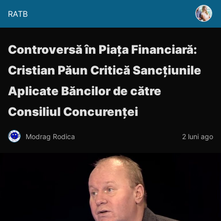
RATB
Controversă în Piața Financiară:
Cristian Păun Critică Sancțiunile
Aplicate Băncilor de către
Consiliul Concurenței
Modrag Rodica
2 luni ago