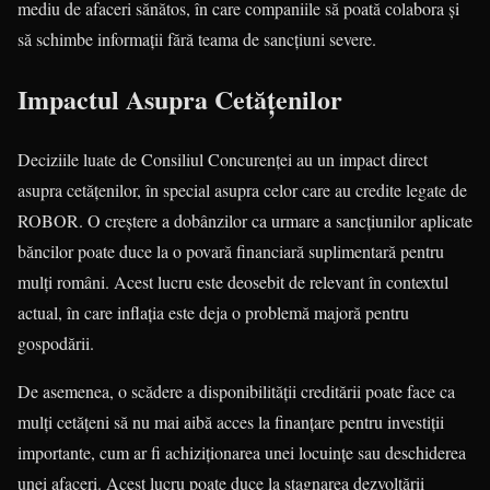
mediu de afaceri sănătos, în care companiile să poată colabora și
să schimbe informații fără teama de sancțiuni severe.
Impactul Asupra Cetățenilor
Deciziile luate de Consiliul Concurenței au un impact direct
asupra cetățenilor, în special asupra celor care au credite legate de
ROBOR. O creștere a dobânzilor ca urmare a sancțiunilor aplicate
băncilor poate duce la o povară financiară suplimentară pentru
mulți români. Acest lucru este deosebit de relevant în contextul
actual, în care inflația este deja o problemă majoră pentru
gospodării.
De asemenea, o scădere a disponibilității creditării poate face ca
mulți cetățeni să nu mai aibă acces la finanțare pentru investiții
importante, cum ar fi achiziționarea unei locuințe sau deschiderea
unei afaceri. Acest lucru poate duce la stagnarea dezvoltării