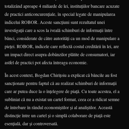
totalizând aproape 4 miliarde de lei, instituțiilor bancare acuzate
de practici anticoncurențiale, în special legate de manipularea
indicelui ROBOR. Aceste sancțiuni sunt rezultatul unei
investigații care a scos la iveală schimburi de informații între
bănci, considerate de către autorități ca un mod de manipulare a
pieței. ROBOR, indicele care reflectă costul creditării în lei, are
un impact direct asupra dobânzilor plătite de consumatori, iar
astfel de practici pot afecta întreaga economie.
În acest context, Bogdan Chirițoiu a explicat că băncile au fost
sancționate pentru faptul că au realizat schimburi de informații
care ar putea duce la o înțelegere de piață. Cu toate acestea, el a
subliniat că nu a existat un cartel format, ceea ce a ridicat semne
de întrebare în rândul economiștilor și al analiștilor. Această
distincție între un cartel și o simplă colaborare de piață este
esențială, dar și controversată.