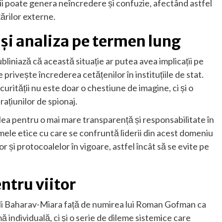
ii poate genera neîncredere și confuzie, afectând astfel
țărilor externe.
 și analiza pe termen lung
ubliniază că această situație ar putea avea implicații pe
 privește încrederea cetățenilor în instituțiile de stat.
curității nu este doar o chestiune de imagine, ci și o
rațiunilor de spionaj.
ea pentru o mai mare transparență și responsabilitate în
lemele etice cu care se confruntă liderii din acest domeniu
 și protocoalelor în vigoare, astfel încât să se evite pe
entru viitor
Gali Baharav-Miara față de numirea lui Roman Gofman ca
 individuală, ci și o serie de dileme sistemice care