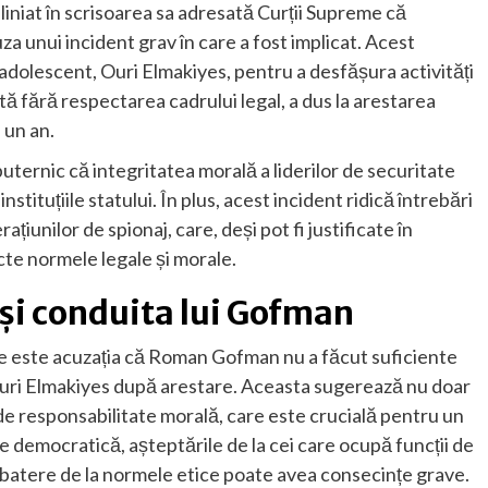
iniat în scrisoarea sa adresată Curții Supreme că
 unui incident grav în care a fost implicat. Acest
i adolescent, Ouri Elmakiyes, pentru a desfășura activități
tă fără respectarea cadrului legal, a dus la arestarea
 un an.
ternic că integritatea morală a liderilor de securitate
stituțiile statului. În plus, acest incident ridică întrebări
țiunilor de spionaj, care, deși pot fi justificate în
cte normele legale și morale.
 și conduita lui Gofman
se este acuzația că Roman Gofman nu a făcut suficiente
Ouri Elmakiyes după arestare. Aceasta sugerează nu doar
să de responsabilitate morală, care este crucială pentru un
tate democratică, așteptările de la cei care ocupă funcții de
abatere de la normele etice poate avea consecințe grave.