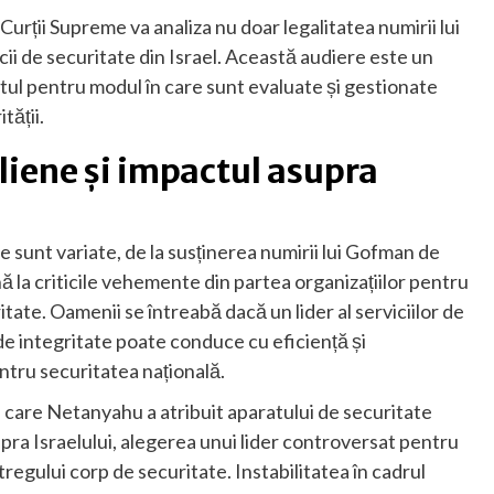
urții Supreme va analiza nu doar legalitatea numirii lui
icii de securitate din Israel. Această audiere este un
ul pentru modul în care sunt evaluate și gestionate
tății.
eliene și impactul asupra
ție sunt variate, de la susținerea numirii lui Gofman de
 la criticile vehemente din partea organizațiilor pentru
itate. Oamenii se întreabă dacă un lider al serviciilor de
 de integritate poate conduce cu eficiență și
entru securitatea națională.
n care Netanyahu a atribuit aparatului de securitate
ra Israelului, alegerea unui lider controversat pentru
regului corp de securitate. Instabilitatea în cadrul