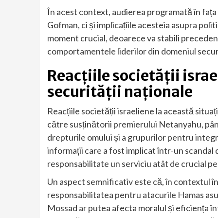
În acest context, audierea programată în fața C
Gofman, ci și implicațiile acesteia asupra polit
moment crucial, deoarece va stabili precedent
comportamentele liderilor din domeniul securi
Reacțiile societății isra
securității naționale
Reacțiile societății israeliene la această situa
către susținătorii premierului Netanyahu, până
drepturile omului și a grupurilor pentru integr
informații care a fost implicat într-un scandal
responsabilitate un serviciu atât de crucial p
Un aspect semnificativ este că, în contextul î
responsabilitatea pentru atacurile Hamas asup
Mossad ar putea afecta moralul și eficiența înt