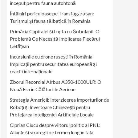
început pentru fauna autohtonă
Întâlniri periculoase pe Transfăgărășan:
Turismul și fauna sălbatică în România
Primăria Capitalei și Lupta cu Șobolanii: O
Problemă Ce Necesită Implicarea Fiecărui
Cetățean
Incursiunile cu drone rusești în România:
Implicații pentru securitatea europeană și
reacții internaționale
Zborul Record al Airbus A350-1000ULR: O
Nouă Era în Călătoriile Aeriene
Strategia Americii: Interzicerea Importurilor de
Roboți și Invertoare Chinezești pentru
Protejarea Inteligenței Artificiale Locale
Ciprian Ciucu despre viitorul politic al PNL:
Alianțe și strategii pe termen lung în fața