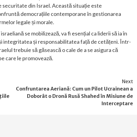
e securitate din Israel. Această situație este
onfruntă democrațiile contemporane în gestionarea
rmelor legale și morale.
raeliană se mobilizează, va fi esențial ca liderii să ia în
i integritatea și responsabilitatea față de cetățeni. Într-
raelul trebuie să găsească o cale de a se asigura că
e pe care le promovează.
Next
Confruntarea Aeriană: Cum un Pilot Ucrainean a
iile
Doborât o Dronă Rusă Shahed în Misiune de
Interceptare