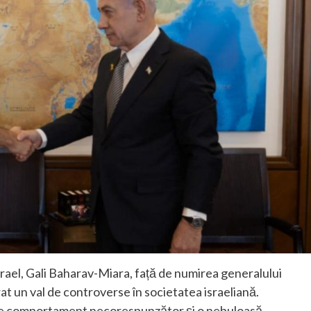
srael, Gali Baharav-Miara, față de numirea generalului
 un val de controverse în societatea israeliană.
e de comportament necorespunzător și o nebuloasă