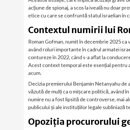
acțiune de spionaj, a scos la iveală nu doar prov
etice cu care se confruntă statul israelian în 
Contextul numirii lui 
Roman Gofman, numit în decembrie 2025 ca viit
având roluri importante în cadrul armatei israe
contureze în 2022, când s-a aflat la conducere
Acest context temporal este esențial pentru 
acum.
Decizia premierului Benjamin Netanyahu de a-
văzută de mulți ca o mișcare politică, având î
numire nu a fost lipsită de controverse, mai al
publicului și ale instituțiilor legale subliniază 
Opoziția procurorului ge