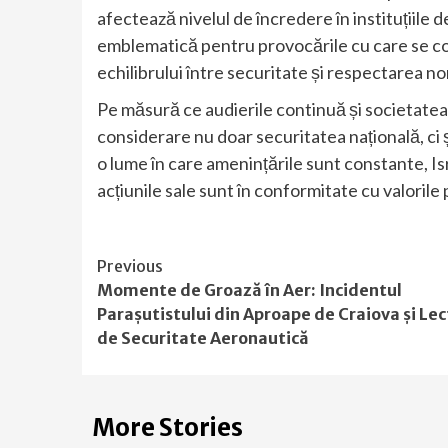
afectează nivelul de încredere în instituțiile d
emblematică pentru provocările cu care se c
echilibrului între securitate și respectarea no
Pe măsură ce audierile continuă și societatea is
considerare nu doar securitatea națională, ci ș
o lume în care amenințările sunt constante, Is
acțiunile sale sunt în conformitate cu valoril
Continue
Previous
Momente de Groază în Aer: Incidentul
Reading
Parașutistului din Aproape de Craiova și Lecț
de Securitate Aeronautică
More Stories