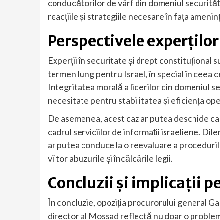
conducătorilor de vârf din domeniul securităț
reacțiile și strategiile necesare în fața amenin
Perspectivele experților
Experții în securitate și drept constituțional s
termen lung pentru Israel, în special în ceea ce
Integritatea morală a liderilor din domeniul se
necesitate pentru stabilitatea și eficiența ope
De asemenea, acest caz ar putea deschide cal
cadrul serviciilor de informații israeliene. Di
ar putea conduce la o reevaluare a procedurilor
viitor abuzurile și încălcările legii.
Concluzii și implicații p
În concluzie, opoziția procurorului general 
director al Mossad reflectă nu doar o problemă