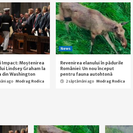
News
i Impact: Moștenirea
Revenirea elanului în pădurile
a lui Lindsey Graham la
României: Un nou început
a din Washington
pentru fauna autohtonă
mâni ago
Modrag Rodica
2 săptămâni ago
Modrag Rodica