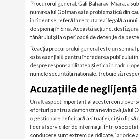
Procurorul general, Gali Baharav-Miara, a subl
numirea lui Gofman este problematică din cauza
incident se referă la recrutarea ilegală a unu
de spionaj în Siria. Această acțiune, desfășura
tânărului și la o perioadă de detenție de peste
Reacția procurorului general este un semnal pu
este esențială pentru încrederea publicului în in
despre responsabilitatea și etica în cadrul opera
numele securității naționale, trebuie să respe
Acuzațiile de neglijență
Un alt aspect important al acestei controver
eforturi pentru a demonstra nevinovăția lui 
o gestionare deficitară a situației, ci și o lip
lider al serviciilor de informații. Într-o socie
conducere sunt extrem de ridicate, iar orice 