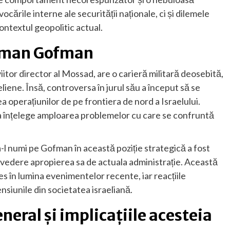
ocările interne ale securității naționale, ci și dilemele
contextul geopolitic actual.
Roman Gofman
or director al Mossad, are o carieră militară deosebită,
liene. Însă, controversa în jurul său a început să se
a operațiunilor de pe frontiera de nord a Israelului.
a înțelege amploarea problemelor cu care se confruntă
l numi pe Gofman în această poziție strategică a fost
n vedere apropierea sa de actuala administrație. Această
es în lumina evenimentelor recente, iar reacțiile
tensiunile din societatea israeliană.
neral și implicațiile acesteia