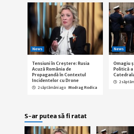
News
News
Tensiuni în Creștere: Rusia
Omagiu ș
Acuză România de
Politică 
Propagandă în Contextul
Catedral
Incidentelor cu Drone
2 săptă
2 săptămâni ago
Modrag Rodica
S-ar putea să fi ratat