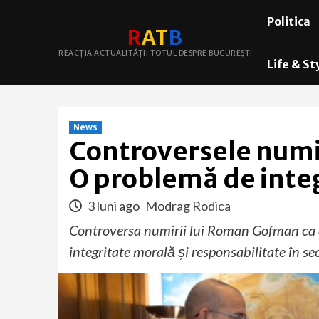
Skip
Politica
to
R
A
T
B
content
REACȚIA ACTUALITĂȚII TOTUL DESPRE BUCUREȘTI
Life & St
News
Controversele numir
O problemă de integ
3 luni ago
Modrag Rodica
Controversa numirii lui Roman Gofman ca 
integritate morală și responsabilitate în se