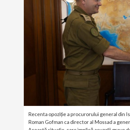
Recenta opoziție a procurorului general din I
Roman Gofman ca director al Mossad a generat
Această situație, care implică acuzații grav