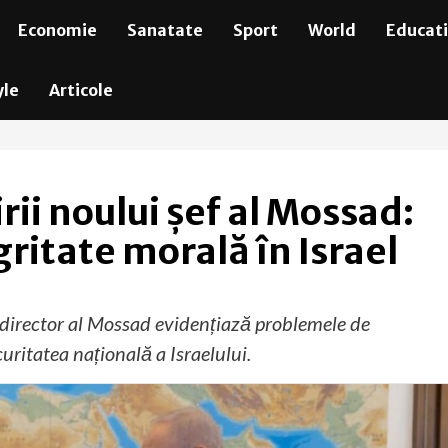
Economie
Sanatate
Sport
World
Educat
yle
Articole
ii noului șef al Mossad:
ritate morală în Israel
director al Mossad evidențiază problemele de
curitatea națională a Israelului.