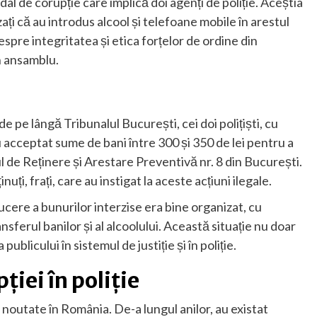
al de corupție care implică doi agenți de poliție. Aceștia
zați că au introdus alcool și telefoane mobile în arestul
spre integritatea și etica forțelor de ordine din
n ansamblu.
 pe lângă Tribunalul București, cei doi polițiști, cu
u acceptat sume de bani între 300 și 350 de lei pentru a
l de Reținere și Arestare Preventivă nr. 8 din București.
nuți, frați, care au instigat la aceste acțiuni ilegale.
cere a bunurilor interzise era bine organizat, cu
sferul banilor și al alcoolului. Această situație nu doar
blicului în sistemul de justiție și în poliție.
ției în poliție
 noutate în România. De-a lungul anilor, au existat