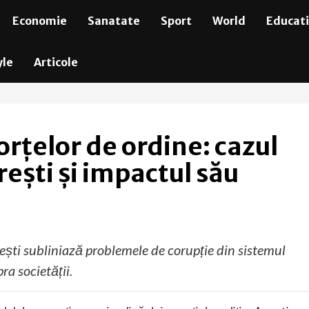
Economie
Sanatate
Sport
World
Educat
yle
Articole
orțelor de ordine: cazul
rești și impactul său
ești subliniază problemele de corupție din sistemul
ra societății.