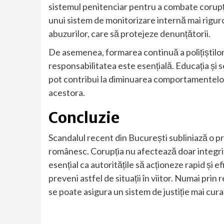
sistemul penitenciar pentru a combate corupț
unui sistem de monitorizare internă mai rigur
abuzurilor, care să protejeze denunțătorii.
De asemenea, formarea continuă a polițiștilor 
responsabilitatea este esențială. Educația și s
pot contribui la diminuarea comportamentelor
acestora.
Concluzie
Scandalul recent din București subliniază o pr
românesc. Corupția nu afectează doar integritat
esențial ca autoritățile să acționeze rapid și e
preveni astfel de situații în viitor. Numai prin
se poate asigura un sistem de justiție mai curat