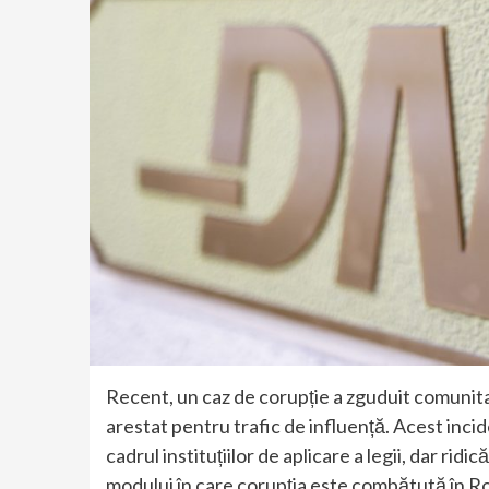
Recent, un caz de corupție a zguduit comunita
arestat pentru trafic de influență. Acest inci
cadrul instituțiilor de aplicare a legii, dar rid
modului în care corupția este combătută în R