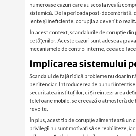
numeroase cazuri care au scos la iveală com
sistemică. De la perioada post-decembristă, câ
lente și ineficiente, corupția a devenit o reali
În acest context, scandalurile de corupție din
cetățenilor. Aceste cazuri sunt adesea agravat
mecanismele de control interne, ceea ce face 
Implicarea sistemului p
Scandalul de față ridică probleme nu doar în rân
penitenciar. Introducerea de bunuri interzise
securitatea instituțiilor, ci și reintegrarea deți
telefoane mobile, se creează o atmosferă de h
revolte.
În plus, acest tip de corupție alimentează un 
privilegii nu sunt motivați să se reabiliteze, i