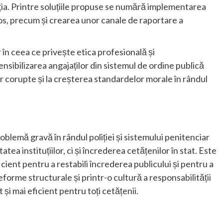
ia. Printre soluțiile propuse se numără implementarea
os, precum și crearea unor canale de raportare a
în ceea ce privește etica profesională și
ensibilizarea angajaților din sistemul de ordine publică
 corupte și la creșterea standardelor morale în rândul
oblemă gravă în rândul poliției și sistemului penitenciar
ea instituțiilor, ci și încrederea cetățenilor în stat. Este
ficient pentru a restabili încrederea publicului și pentru a
 reforme structurale și printr-o cultură a responsabilității
 și mai eficient pentru toți cetățenii.