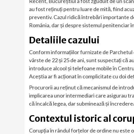
Recent, Bucureștiul a fost zguduit de un scand
au fost reținuți pentru luare de mită, fiind acu
preventiv. Cazul ridică întrebări importante de
România, dar și despre sistemul penitenciar î
Detaliile cazului
Conform informațiilor furnizate de Parchetul de
vârste de 22 și 25 de ani, sunt suspectați că a
introduce alcool și telefoane mobile în Centru
Aceștia ar fi acționat în complicitate cu doi deți
Procurorii au reținut că mecanismul de introdu
implicarea unor intermediari care asigurau tran
că încalcă legea, dar subminează și încrederea pu
Contextul istoric al corup
Corupția în rândul forțelor de ordine nu este o