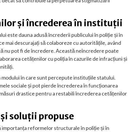
c decât să contribuie la perpetuarea stigmatizării
or și încrederea în instituții
ui este dauna adusă încrederii publicului în poliție și în
n ce mai descurajați să colaboreze cu autoritățile, având
 că nu pot fi de încredere. Această neîncredere poate
rarea cetățenilor cu poliția în cazurile de infracțiuni și
ități.
modului în care sunt percepute instituțiile statului.
mele sociale și pot pierde încrederea în funcționarea
a măsuri drastice pentru a restabili încrederea cetățenilor
și soluții propuse
ă importanța reformelor structurale în poliție și în