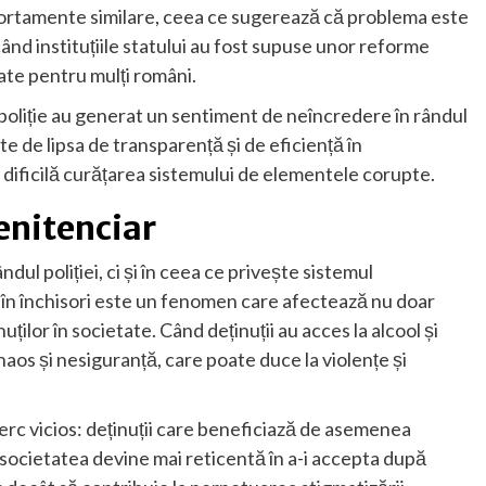
portamente similare, ceea ce sugerează că problema este
nd instituțiile statului au fost supuse unor reforme
tate pentru mulți români.
 poliție au generat un sentiment de neîncredere în rândul
e de lipsa de transparență și de eficiență în
dificilă curățarea sistemului de elementele corupte.
enitenciar
dul poliției, ci și în ceea ce privește sistemul
 în închisori este un fenomen care afectează nu doar
nuților în societate. Când deținuții au acces la alcool și
aos și nesiguranță, care poate duce la violențe și
cerc vicios: deținuții care beneficiază de asemenea
ar societatea devine mai reticentă în a-i accepta după