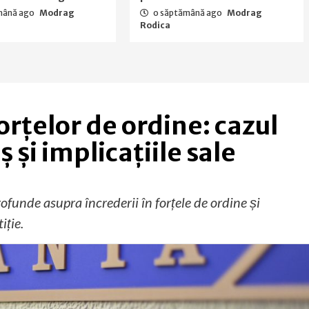
mână ago
Modrag
o săptămână ago
Modrag
Rodica
orțelor de ordine: cazul
ș și implicațiile sale
rofunde asupra încrederii în forțele de ordine și
iție.