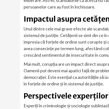
eliberare. Astfel, scandalurile ca acesta nu fa
persoanelor care au fost în închisoare.
Impactul asupra cetățenil
Unul dintre cele mai grave efecte ale scandalul
sistemul de justiție. Cetățenii se simt din ce î
impresia că forțele de ordine sunt corupte și
avea consecințe pe termen lung, afectând colabo
crescând sentimentul de insecuritate în comun
Mai mult, corupția are un impact direct asupra 
Oamenii pot deveni mai apatici față de proble
democrației. Este esențial ca autoritățile să i
în forțele de ordine și în sistemul de justiție.
Perspectivele experților 
Experții în criminologie și sociologie subliniaz