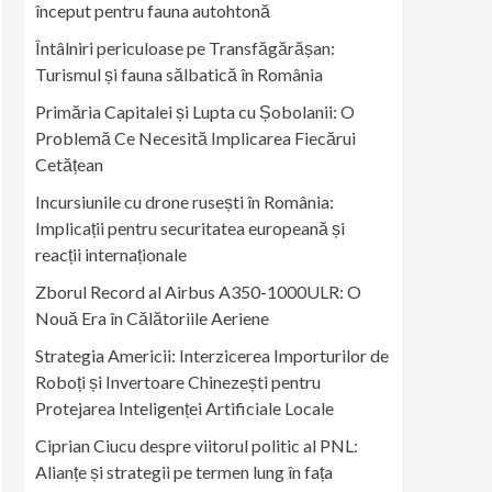
început pentru fauna autohtonă
Întâlniri periculoase pe Transfăgărășan:
Turismul și fauna sălbatică în România
Primăria Capitalei și Lupta cu Șobolanii: O
Problemă Ce Necesită Implicarea Fiecărui
Cetățean
Incursiunile cu drone rusești în România:
Implicații pentru securitatea europeană și
reacții internaționale
Zborul Record al Airbus A350-1000ULR: O
Nouă Era în Călătoriile Aeriene
Strategia Americii: Interzicerea Importurilor de
Roboți și Invertoare Chinezești pentru
Protejarea Inteligenței Artificiale Locale
Ciprian Ciucu despre viitorul politic al PNL:
Alianțe și strategii pe termen lung în fața