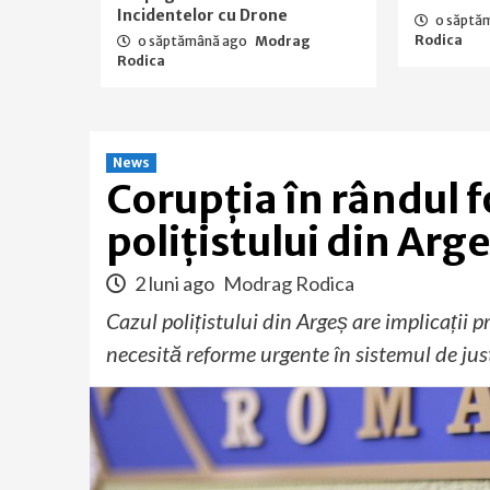
Incidentelor cu Drone
o săptă
Rodica
o săptămână ago
Modrag
Rodica
News
Corupția în rândul f
polițistului din Arge
2 luni ago
Modrag Rodica
Cazul polițistului din Argeș are implicații p
necesită reforme urgente în sistemul de just