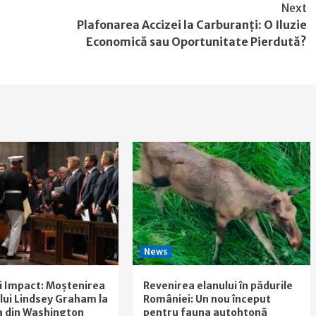
Next
Plafonarea Accizei la Carburanți: O Iluzie
Economică sau Oportunitate Pierdută?
News
i Impact: Moștenirea
Revenirea elanului în pădurile
a lui Lindsey Graham la
României: Un nou început
a din Washington
pentru fauna autohtonă