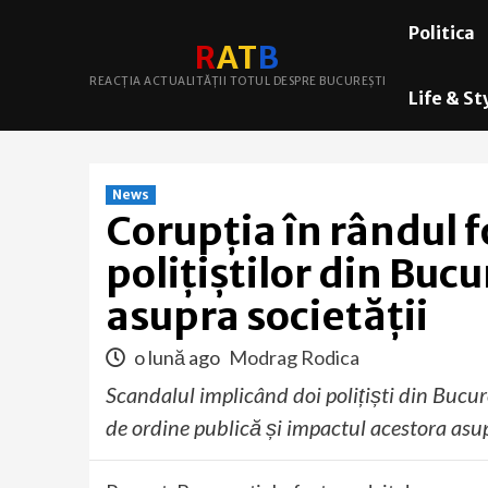
Skip
Politica
to
R
A
T
B
content
REACȚIA ACTUALITĂȚII TOTUL DESPRE BUCUREȘTI
Life & St
News
Corupția în rândul f
polițiștilor din Bucu
asupra societății
o lună ago
Modrag Rodica
Scandalul implicând doi polițiști din Bucur
de ordine publică și impactul acestora asup