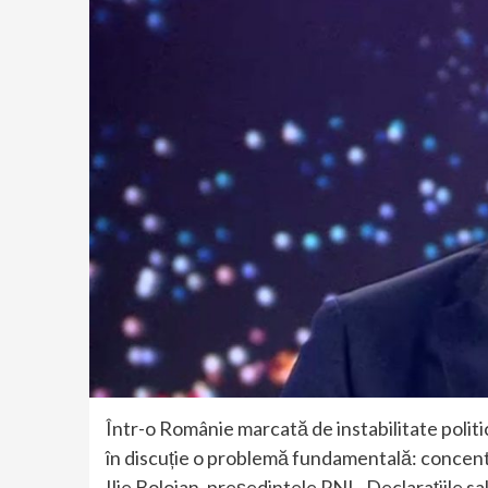
Într-o Românie marcată de instabilitate politic
în discuție o problemă fundamentală: concentr
Ilie Bolojan, președintele PNL. Declarațiile sa