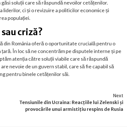
 găsi soluții care să răspundă nevoilor cetățenilor.
iderilor, ci și o revizuire a politicilor economice și
rea populației.
 sau criză?
itică din România oferă o oportunitate crucială pentru o
n țară. În loc să ne concentrăm pe disputele interne și pe
reptăm atenția către soluții viabile care să răspundă
re nevoie de un guvern stabil, care să fie capabil să
ng pentru binele cetățenilor săi.
Next
Tensiunile din Ucraina: Reacțiile lui Zelenski și
provocările unui armistițiu respins de Rusia