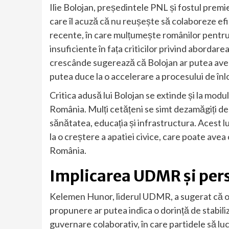
Ilie Bolojan, președintele PNL și fostul premier, 
care îl acuză că nu reușește să colaboreze efi
recente, în care mulțumește românilor pentru r
insuficiente în fața criticilor privind abordar
crescânde sugerează că Bolojan ar putea avea di
putea duce la o accelerare a procesului de înlo
Critica adusă lui Bolojan se extinde și la modu
România. Mulți cetățeni se simt dezamăgiți de
sănătatea, educația și infrastructura. Acest lucr
la o creștere a apatiei civice, care poate ave
România.
Implicarea UDMR și pers
Kelemen Hunor, liderul UDMR, a sugerat că o sol
propunere ar putea indica o dorință de stabiliz
guvernare colaborativ, în care partidele să l