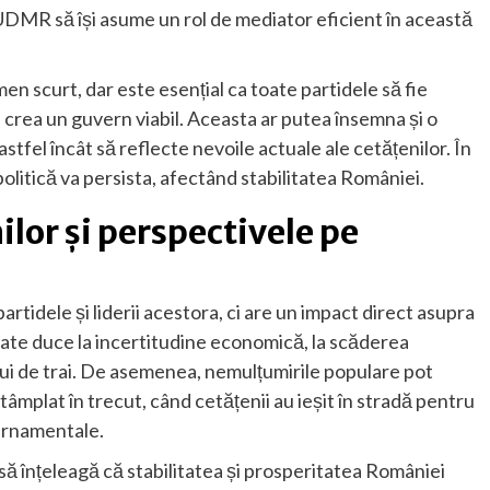
DMR să își asume un rol de mediator eficient în această
men scurt, dar este esențial ca toate partidele să fie
 crea un guvern viabil. Aceasta ar putea însemna și o
astfel încât să reflecte nevoile actuale ale cetățenilor. În
 politică va persista, afectând stabilitatea României.
lor și perspectivele pe
rtidele și liderii acestora, ci are un impact direct asupra
ate duce la incertitudine economică, la scăderea
elului de trai. De asemenea, nemulțumirile populare pot
tâmplat în trecut, când cetățenii au ieșit în stradă pentru
ernamentale.
i să înțeleagă că stabilitatea și prosperitatea României