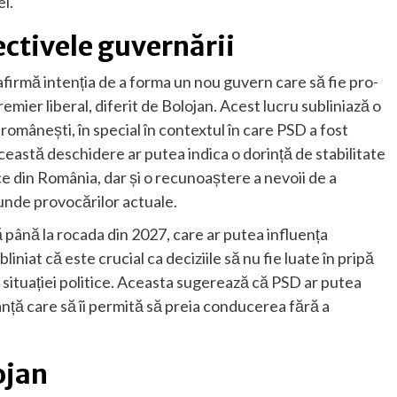
ei.
ectivele guvernării
afirmă intenția de a forma un nou guvern care să fie pro-
mier liberal, diferit de Bolojan. Acest lucru subliniază o
românești, în special în contextul în care PSD a fost
 Această deschidere ar putea indica o dorință de stabilitate
ice din România, dar și o recunoaștere a nevoii de a
unde provocărilor actuale.
 până la rocada din 2027, care ar putea influența
liniat că este crucial ca deciziile să nu fie luate în pripă
a situației politice. Aceasta sugerează că PSD ar putea
anță care să îi permită să preia conducerea fără a
ojan