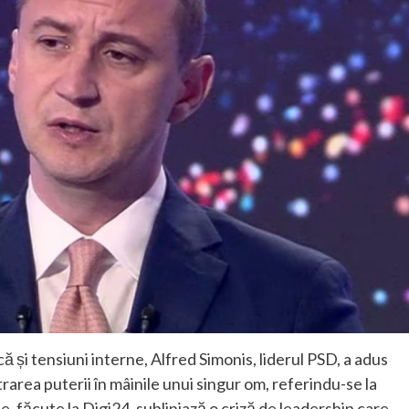
ă și tensiuni interne, Alfred Simonis, liderul PSD, a adus
area puterii în mâinile unui singur om, referindu-se la
le, făcute la Digi24, subliniază o criză de leadership care