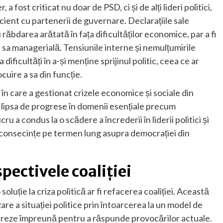
a fost criticat nu doar de PSD, ci și de alți lideri politici,
cient cu partenerii de guvernare. Declarațiile sale
ăbdarea arătată în fața dificultăților economice, par a fi
ea sa managerială. Tensiunile interne și nemulțumirile
ficultăți în a-și menține sprijinul politic, ceea ce ar
cuire a sa din funcție.
l în care a gestionat crizele economice și sociale din
 lipsa de progrese în domenii esențiale precum
u a condus la o scădere a încrederii în liderii politici și
a consecințe pe termen lung asupra democrației din
pectivele coaliției
uție la criza politică ar fi refacerea coaliției. Această
are a situației politice prin întoarcerea la un model de
ucreze împreună pentru a răspunde provocărilor actuale.