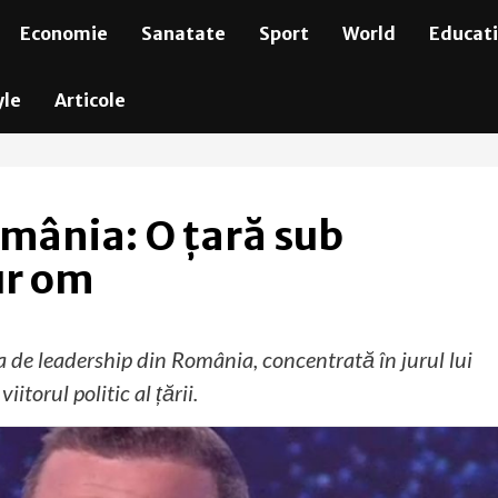
Economie
Sanatate
Sport
World
Educat
yle
Articole
omânia: O țară sub
ur om
za de leadership din România, concentrată în jurul lui
itorul politic al țării.