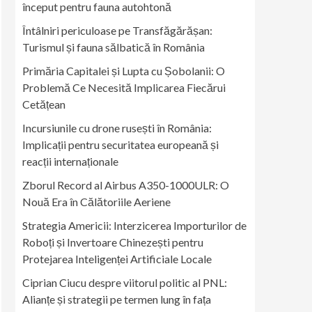
început pentru fauna autohtonă
Întâlniri periculoase pe Transfăgărășan:
Turismul și fauna sălbatică în România
Primăria Capitalei și Lupta cu Șobolanii: O
Problemă Ce Necesită Implicarea Fiecărui
Cetățean
Incursiunile cu drone rusești în România:
Implicații pentru securitatea europeană și
reacții internaționale
Zborul Record al Airbus A350-1000ULR: O
Nouă Era în Călătoriile Aeriene
Strategia Americii: Interzicerea Importurilor de
Roboți și Invertoare Chinezești pentru
Protejarea Inteligenței Artificiale Locale
Ciprian Ciucu despre viitorul politic al PNL:
Alianțe și strategii pe termen lung în fața