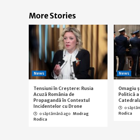
More Stories
News
News
Tensiuni în Creștere: Rusia
Omagiu ș
Acuză România de
Politică 
Propagandă în Contextul
Catedral
Incidentelor cu Drone
o săptă
Rodica
o săptămână ago
Modrag
Rodica