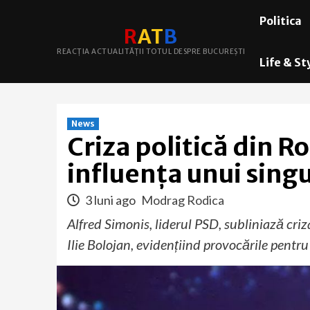
Skip
Politica
to
R
A
T
B
content
REACȚIA ACTUALITĂȚII TOTUL DESPRE BUCUREȘTI
Life & St
News
Criza politică din R
influența unui sing
3 luni ago
Modrag Rodica
Alfred Simonis, liderul PSD, subliniază cri
Ilie Bolojan, evidențiind provocările pentru vi