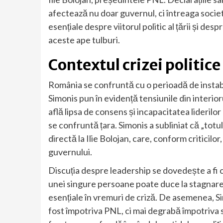
afectează nu doar guvernul, ci întreaga socie
esențiale despre viitorul politic al țării și de
aceste ape tulburi.
Contextul crizei politice
România se confruntă cu o perioadă de instabil
Simonis pun în evidență tensiunile din interio
află lipsa de consens și incapacitatea liderilor 
se confruntă țara. Simonis a subliniat că „totu
directă la Ilie Bolojan, care, conform criticil
guvernului.
Discuția despre leadership se dovedește a fi 
unei singure persoane poate duce la stagnare și
esențiale în vremuri de criză. De asemenea, 
fost împotriva PNL, ci mai degrabă împotriva s