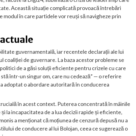
tate. Această situație complicată provoacă întrebări
spre modul în care partidele vor reuși să navigheze prin
 actuale
itate guvernamentală, iar recentele declarații ale lui
rul coaliției de guvernare. La baza acestor probleme se
politici de a găsi soluții eficiente pentru crizele cu care
l stă într-un singur om, care nu cedează” — o referire
or, a adoptat o abordare autoritară în conducerea
crucială în acest context. Puterea concentrată în mâinile
 la incapacitatea de a lua decizii rapide și eficiente,
Simonis a menționat că moțiunea de cenzură depusă nu a
tilului de conducere al lui Bolojan, ceea ce sugerează o