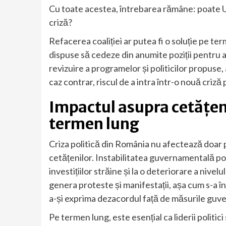
Cu toate acestea, întrebarea rămâne: poate U
criză?
Refacerea coaliției ar putea fi o soluție pe ter
dispuse să cedeze din anumite poziții pentru a
revizuire a programelor și politicilor propuse, 
caz contrar, riscul de a intra într-o nouă criză
Impactul asupra cetățeni
termen lung
Criza politică din România nu afectează doar pa
cetățenilor. Instabilitatea guvernamentală po
investițiilor străine și la o deteriorare a niv
genera proteste și manifestații, așa cum s-a în
a-și exprima dezacordul față de măsurile guv
Pe termen lung, este esențial ca liderii politic