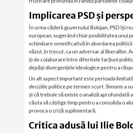
frustrare profundă în rândul partidelor coaliți
Implicarea PSD și persp
În urma căderii guvernului Bolojan, PSD își re
european, sugerând chiar posibilitatea unui pre
schimbare semnificativă în abordarea politicii 
văzut, în trecut, ca un adversar al liberalilor.
și de colaborare între diferitele facțiuni polit
depăși divergențele ideologice pentru a răsp
Un alt aspect important este perioada limitată
deciziile politice pe termen scurt. Simonis a sub
și că trebuie să existe o analiză aprofundată 
căuta să câștige timp pentru a consolida o ali
provoca o criză suplimentară.
Critica adusă lui Ilie Bol