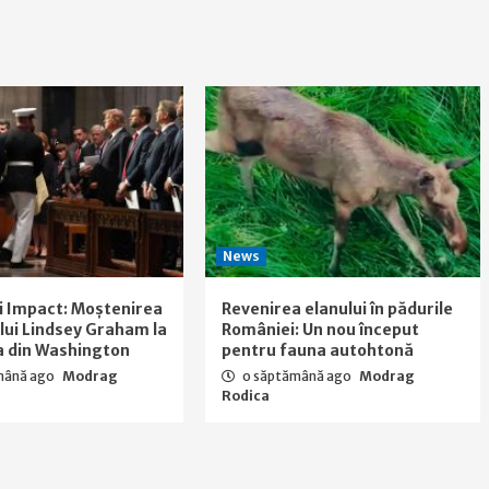
News
i Impact: Moștenirea
Revenirea elanului în pădurile
a lui Lindsey Graham la
României: Un nou început
a din Washington
pentru fauna autohtonă
mână ago
Modrag
o săptămână ago
Modrag
Rodica