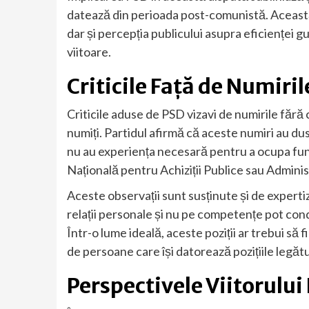
datează din perioada post-comunistă. Această 
dar și percepția publicului asupra eficienței 
viitoare.
Criticile Față de Numiri
Criticile aduse de PSD vizavi de numirile fără
numiți. Partidul afirmă că aceste numiri au du
nu au experiența necesară pentru a ocupa func
Națională pentru Achiziții Publice sau Admini
Aceste observații sunt susținute și de expertiz
relații personale și nu pe competențe pot cond
Într-o lume ideală, aceste poziții ar trebui să
de persoane care își datorează pozițiile legătur
Perspectivele Viitorului 