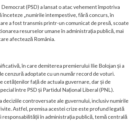
ial Democrat (PSD) a lansat o atac vehement împotriva
să înceteze „numirile intempestive, fără concurs, în
are a fost transmis printr-un comunicat de presă, scoate
tionarea resurselor umane în administrația publică, mai
e care afectează România.
ficativă, în care demiterea premierului Ilie Bolojan și a
i de cenzură adoptate cu un număr record de voturi.
 cetățenilor față de actuala guvernare, dar și de
special între PSD și Partidul Național Liberal (PNL).
 deciziile controversate ale guvernului, inclusiv numirile
vite. Astfel, premisa acestei crize este profund legată
 responsabilității în administrația publică, temă centrală