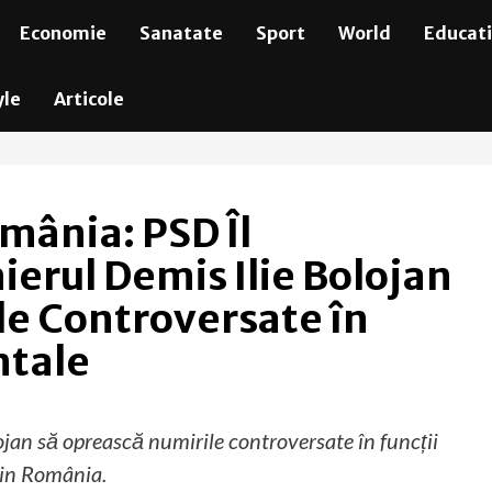
Economie
Sanatate
Sport
World
Educat
yle
Articole
omânia: PSD Îl
erul Demis Ilie Bolojan
le Controversate în
ntale
jan să oprească numirile controversate în funcții
din România.