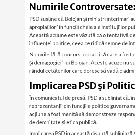
Numirile Controversate:
PSD susține că Bolojan și miniștri interimari au
apropiaților” în funcții cheie ale instituțiilor 
Această acțiune este văzută ca o tentativă de 
influenței politice, ceea ce ridică semne de înt
Numirile fără concurs, o practică care a fost d
și demagogiei” lui Bolojan. Aceste acuze nu su
rândul cetățenilor care doresc să vadă o admi
Implicarea PSD și Politi
În comunicatul de presă, PSD a subliniat că, în
reprezentanții din funcțiile politice guvernam
acțiune a fost menită să demonstreze responsab
de demnitate și etica publică.
Implicarea PSD în această dispută subliniază și