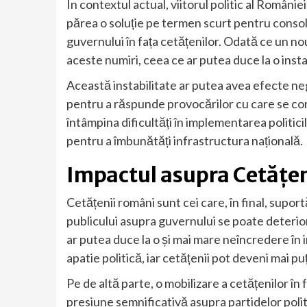
În contextul actual, viitorul politic al Români
părea o soluție pe termen scurt pentru consoli
guvernului în fața cetățenilor. Odată ce un no
aceste numiri, ceea ce ar putea duce la o inst
Această instabilitate ar putea avea efecte n
pentru a răspunde provocărilor cu care se c
întâmpina dificultăți în implementarea politici
pentru a îmbunătăți infrastructura națională.
Impactul asupra Cetățeni
Cetățenii români sunt cei care, în final, supor
publicului asupra guvernului se poate deterio
ar putea duce la o și mai mare neîncredere în 
apatie politică, iar cetățenii pot deveni mai puț
Pe de altă parte, o mobilizare a cetățenilor î
presiune semnificativă asupra partidelor polit