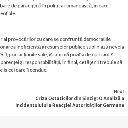
are de paradigmă în politica românească, în care
ențiale.
r al provocărilor cu care se confruntă democrațiile
narea ineficientă a resurselor publice subliniază nevoia
, prin acțiunile sale, își afirmă poziția de opozant și
parenței și responsabilității. În final, cetățenii trebuie să
 la cei care îi conduc.
Next
e
Criza Ostaticilor din Sinzig: O Analiză a
Incidentului și a Reacției Autorităților Germane