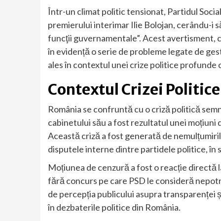
Într-un climat politic tensionat, Partidul Soc
premierului interimar Ilie Bolojan, cerându-i 
funcţii guvernamentale”. Acest avertisment, c
în evidență o serie de probleme legate de ges
ales în contextul unei crize politice profund
Contextul Crizei Politice
România se confruntă cu o criză politică semni
cabinetului său a fost rezultatul unei moțiun
Această criză a fost generată de nemulțumirile
disputele interne dintre partidele politice, în 
Moțiunea de cenzură a fost o reacție directă la
fără concurs pe care PSD le consideră nepotri
de percepția publicului asupra transparenței și
în dezbaterile politice din România.