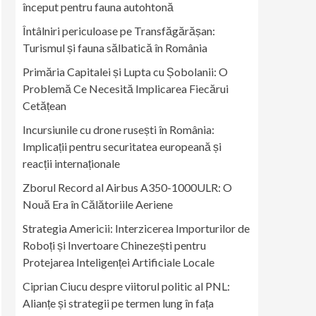
început pentru fauna autohtonă
Întâlniri periculoase pe Transfăgărășan:
Turismul și fauna sălbatică în România
Primăria Capitalei și Lupta cu Șobolanii: O
Problemă Ce Necesită Implicarea Fiecărui
Cetățean
Incursiunile cu drone rusești în România:
Implicații pentru securitatea europeană și
reacții internaționale
Zborul Record al Airbus A350-1000ULR: O
Nouă Era în Călătoriile Aeriene
Strategia Americii: Interzicerea Importurilor de
Roboți și Invertoare Chinezești pentru
Protejarea Inteligenței Artificiale Locale
Ciprian Ciucu despre viitorul politic al PNL:
Alianțe și strategii pe termen lung în fața