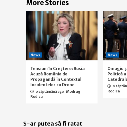
More Stories
News
News
Tensiuni în Creștere: Rusia
Omagiu ș
Acuză România de
Politică 
Propagandă în Contextul
Catedral
Incidentelor cu Drone
o săptă
Rodica
o săptămână ago
Modrag
Rodica
S-ar putea să fi ratat