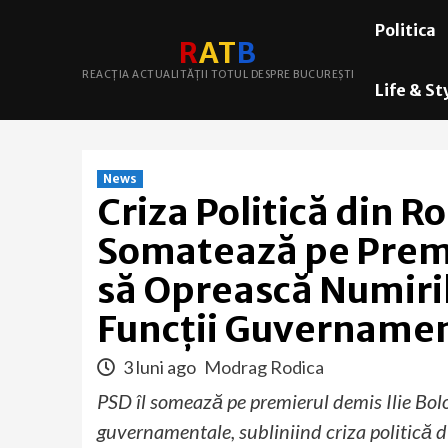
Skip
Politica
to
R
A
T
B
content
REACȚIA ACTUALITĂȚII TOTUL DESPRE BUCUREȘTI
Life & St
News
Criza Politică din R
Somatează pe Premi
să Oprească Numiri
Funcții Guvername
3 luni ago
Modrag Rodica
PSD îl somează pe premierul demis Ilie Bolo
guvernamentale, subliniind criza politică 