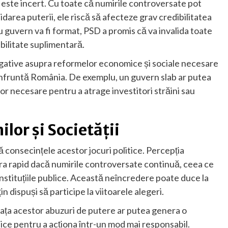
ei este incert. Cu toate că numirile controversate pot
darea puterii, ele riscă să afecteze grav credibilitatea
u guvern va fi format, PSD a promis că va invalida toate
abilitate suplimentară.
egative asupra reformelor economice și sociale necesare
onfruntă România. De exemplu, un guvern slab ar putea
lor necesare pentru a atrage investitori străini sau
lor și Societății
tă consecințele acestor jocuri politice. Percepția
ra rapid dacă numirile controversate continuă, ceea ce
instituțiile publice. Această neîncredere poate duce la
in dispuși să participe la viitoarele alegeri.
n fața acestor abuzuri de putere ar putea genera o
ice pentru a acționa într-un mod mai responsabil.