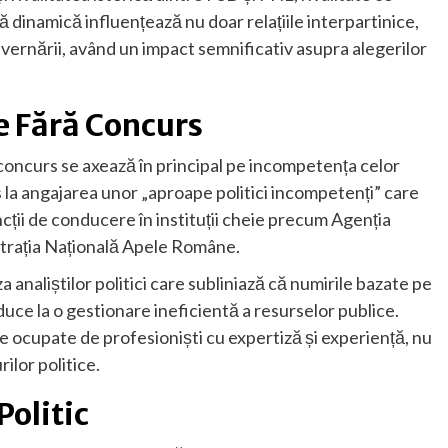
dinamică influențează nu doar relațiile interpartinice,
guvernării, având un impact semnificativ asupra alegerilor
le Fără Concurs
 concurs se axează în principal pe incompetența celor
s la angajarea unor „aproape politici incompetenți” care
ții de conducere în instituții cheie precum Agenția
strația Națională Apele Române.
a analiștilor politici care subliniază că numirile bazate pe
uce la o gestionare ineficientă a resurselor publice.
 fie ocupate de profesioniști cu expertiză și experiență, nu
ilor politice.
Politic