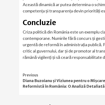
Această dinamică ar putea determina o schimb
competența și transparența devin priorități es
Concluzie
Criza politică din România este un exemplu cla
contemporane. Numirile fără concurs și gestio
urgentă de reformă în administrația publică. PSD
critic al guvernului, dar și de promotor al trans
rămână vigilenți și să ceară responsabilitate de
Continue
Previous
Diana Buzoianu și Viziunea pentru o Mișcar
Reading
Reformistă în România: O Analiză Detaliată