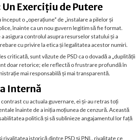
 Un Exercițiu de Putere
 început o „operațiune” de „instalare a pilelor și
publice, înainte ca un nou guvern legitim să fie format.
a asigura controlul asupra resurselor statului și a
rebare cu privire la etica și legalitatea acestor numiri.
es criticată, sunt văzute de PSD ca o dovadă a „duplității
nt doar retorice; ele reflectă o frustrare profundă în
nistrație mai responsabilă și mai transparentă.
ca Internă
 contrast cu actuala guvernare, ei și-au retras toți
entale înainte de a iniția moțiunea de cenzură. Această
ilitatea politică și să sublinieze angajamentul lor față
 rivalitatea istorică dintre PSD și PNL, rivalitate ce