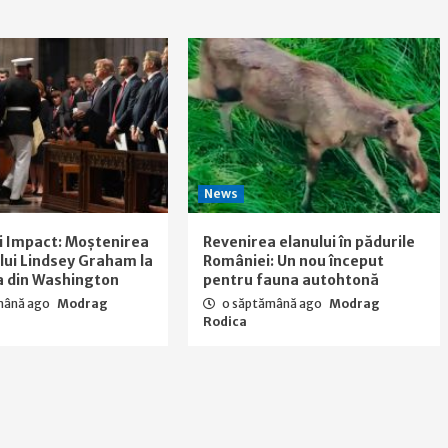
News
i Impact: Moștenirea
Revenirea elanului în pădurile
a lui Lindsey Graham la
României: Un nou început
a din Washington
pentru fauna autohtonă
mână ago
Modrag
o săptămână ago
Modrag
Rodica