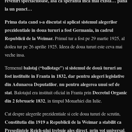
reveniri spectaculoase, asa ca speranta inca mai exista… pana
la un punct…
Prima data cand s-a discutat si aplicat sistemul alegerilor
prezidentiale in doua tururi a fost Germania, in cadrul
Republicii de la Weimar.
Primul tur a fost pe 29 martie 1925, al
doilea tur pe 26 aprilie 1925. Ideea de doua tururi este ceva mai
veche insa.
balotaj (“ballotage”) si sistemul de două tururi au
Termenul
fost instituite in Franta in 1832, dar pentru alegeri legislative
din Adunarea Deputatilor
nu pentru alegerea unui sef de
,
stat
Decretul Organic
. Balotajul era instituit oficial in Franta prin
din 2 februarie 1832
, in timpul Monarhiei din Iulie.
Cat despre alegerile prezidentiale si cele doua tururi de scrutin,
Constitutia din 1919 a Republicii de la Weimar a stabilit ca
Presedintele Reich-ului trebuie ales direct
prin vot universal
,
,