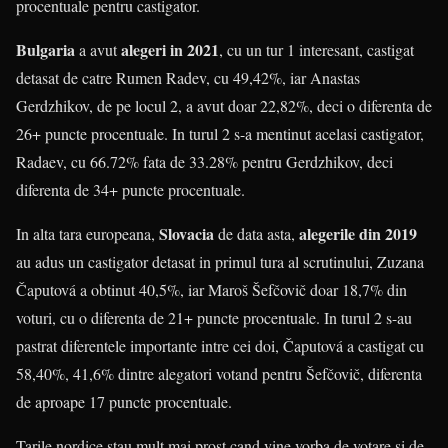
procentuale pentru castigator.
Bulgaria
alegeri in 2021
a avut
, cu un tur 1 interesant, castigat
detasat de catre Rumen Radev, cu 49,42%, iar Anastas
Gerdzhikov, de pe locul 2, a avut doar 22,82%, deci o diferenta de
26+ puncte procentuale. In turul 2 s-a mentinut acelasi castigator,
Radaev, cu 66.72% fata de 33.28% pentru Gerdzhikov, deci
diferenta de 34+ puncte procentuale.
Slovacia
alegerile din 2019
In alta tara europeana,
de data asta,
au adus un castigator detasat in primul tura al scrutinului, Zuzana
Čaputová a obtinut 40,5%, iar Maroš Šefčovič doar 18,7% din
voturi, cu o diferenta de 21+ puncte procentuale. In turul 2 s-au
pastrat diferentele importante intre cei doi, Čaputová a castigat cu
58,40%, 41,6% dintre alegatori votand pentru Šefčovič, diferenta
de aproape 17 puncte procentuale.
Tarile nordice stau mult mai prost cand vine vorba de votare si de