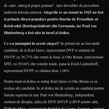
de catre „intregul popor german”, spre deosebire de procedura
Alegerile ce au urmat in 1925 au fost
indirecta folosita anterior.
si primele direct-populare pentru functia de Presedinte al
Reich-ului (Reichspräsident) din Germania, iar Paul von
Hindenburg a fost ales in turul al doilea.
Ce s-a intamplat in aceste alegeri?
In primul tur au fost multi
candidati, de la Karl Jarres, reprezentant DVP si sustinut de
DNVP, cu 38.77% din voturi la final, si Otto Braun, reprezentant
SPD, cu 29.04% din voturile totale, pana la Erich Ludendorff,
reprezentant DVFP, ce obtinea doar 1.06%.
Pentru turul al doilea se retrag Karl Jarres si Otto Braun ca sa
sustina alti candidati. In al doilea tur de scrutin au candidat pentru
functia suprema in stat: Paul von Hindenburg, independent,
sustinut de dreapta, adica de DVP, DNVP si BVP printre altii,
Wilhelm Marx, reprezentant Partidul de Centru-Zentrum, sustinut