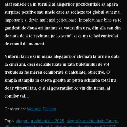
atat sansele ca in turul 2 al alegerilor prezidentiale sa apara
surprize pozitive sau unele care sa socheze tot globul
sunt mai
sa te
importante si devin mult mai periculoase. Intotdeauna e bine
gandesti de doua ori inainte sa votezi din ura, din sila sau din
dorinta de a te razbuna pe „sistem” si sa nu te lasi controlat
de emotii de moment.
Viitorul tarii e si in mana alegatorilor chemati la urne o data
la cinci ani, deci deciziile luate in fata buletinului de vot
trebuie sa fie mereu echilibrate si calculate, obiective. O
simpla stampila in caseta gresita ar putea schimba total nu
doar viitorul tau, ci si al generatiilor ce vin din urma, al
copiilor tai…
Categories:
Noutati
,
Politica
Tags:
alegeri prezidentiale 2025
,
alegeri prezidentiale Europa
diferente candidati turul 2
,
alegeri prezidentiale turul 2 2025
,