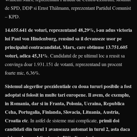
de SPD, DDP si Ernst Thälmann, reprezentant Partidul Comunist
– KPD.
14.655.641 de voturi, reprezentand 48,29%, i-au adus victoria
lui Paul von Hindenburg, reusind sa il devanseze usor pe
principalul contracandidat, Marx, care obtinuse 13.751.605
voturi, adica 45,31%
. Candidatul de pe ultimul loc a reusit sa
convinga doar 1.931.151 de votanti, reprezentand un procent
foarte mic, 6,36%.
Sistemul alegerilor prezidentiale cu doua tururi posibile a fost
adoptat si folosit in multe tari europene. Il avem, de exemplu,
in Romania, dar si in Franta, Polonia, Ucraina, Republica
Ceha, Portugalia, Finlanda, Slovacia, Lituania, Austria,
Croatia etc
primii doi
. In astfel de sisteme mai complicate,
candidati din turul 1 avanseaza automat in turul 2, asta daca