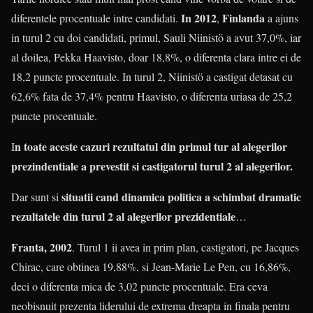
In 2012
Finlanda
diferentele procentuale intre candidati.
,
a ajuns
in turul 2 cu doi candidati, primul, Sauli Niinistö a avut 37,0%, iar
al doilea, Pekka Haavisto, doar 18,8%, o diferenta clara intre ei de
18,2 puncte procentuale. In turul 2, Niinistö a castigat detasat cu
62,6% fata de 37,4% pentru Haavisto, o diferenta uriasa de 25,2
puncte procentuale.
n toate aceste cazuri rezultatul din primul tur al alegerilor
I
prezindentiale a prevestit si castigatorul turul 2 al alegerilor.
situatii cand dinamica politica a schimbat dramatic
Dar sunt si
rezultatele din turul 2 al alegerilor prezidentiale
…
Franta, 2002
. Turul 1 ii avea in prim plan, castigatori, pe Jacques
Chirac, care obtinea 19,88%, si Jean-Marie Le Pen, cu 16,86%,
deci o diferenta mica de 3,02 puncte procentuale. Era ceva
neobisnuit prezenta liderului de extrema dreapta in finala pentru