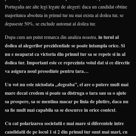
Portugalia are alte legi legate de alegeri: daca un candidat obtine
majoritatea absoluta in primul tur nu mai exista al doilea tur, se
depaseste 50%, se exclude automat al doilea tur.
in turul al
Dupa cum am putut remarca din analiza noastra,
doilea al alegerilor prezidentiale se poate intampla orice. Si
nu e neaparat ca victoria din primul tur sa se repete si in al
doilea tur. Important este ce reprezinta votul dat si ce directie
va asigura noul presedinte pentru tara…
Un vot nu este niciodata „degeaba”, el are o putere mult mai
mare decat credem si poate sa distruga o tara sau sa o ajute
sa prospere, sa se mentina macar pe linia de plutire, daca nu
sa fie mult mai capabila sa se descurce in orice context
.
Cu cat polarizarea societatii e mai mare si diferentele intre
candidatii de pe locul 1 si 2 din primul tur sunt mai mari, cu