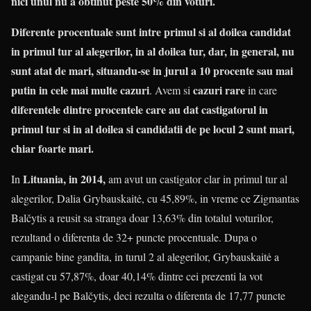
nici unul nu a obtinut peste 50% din voturi.
Diferente procentuale sunt intre primul si al doilea candidat
in primul tur al alegerilor, in al doilea tur, dar, in general, nu
sunt atat de mari, situandu-se in jurul a 10 procente sau mai
putin in cele mai multe cazuri
cazuri rare
. Avem si
in care
diferentele dintre procentele care au dat castigatorul in
primul tur si in al doilea si candidatii de pe locul 2 sunt mari,
chiar foarte mari.
Lituania, in 2014,
In
am avut un castigator clar in primul tur al
alegerilor, Dalia Grybauskaitė, cu 45,89%, in vreme ce Zigmantas
Balčytis a reusit sa stranga doar 13,63% din totalul voturilor,
rezultand o diferenta de 32+ puncte procentuale. Dupa o
campanie bine gandita, in turul 2 al alegerilor, Grybauskaitė a
castigat cu 57,87%, doar 40,14% dintre cei prezenti la vot
alegandu-l pe Balčytis, deci rezulta o diferenta de 17,77 puncte