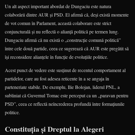
Un alt aspect important abordat de Dungaciu este natura
colaborării dintre AUR și PSD. El afirmă că, deși există momente
de vot comun în Parlament, această colaborare este strict
conjuncturală și nu reflectă o alianță politică pe termen lung.
Dungaciu afirmă că nu există o „construcție comună politică”
între cele două partide, ceea ce sugerează că AUR este pregătit să
își reconsidere alianțele în funcție de evoluțiile politice.
Acest punct de vedere este susținut de recentul comportament al
partidelor, care au fost adesea reticente în a se angaja în
parteneriate stabile. De exemplu, Ilie Bolojan, liderul PNL, a
subliniat că Guvernul Tomac este perceput ca un „paravan pentru
PSD”, ceea ce reflectă neîncrederea profundă între formațiunile
politice.
Constituția și Dreptul la Alegeri