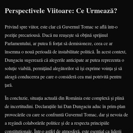
Perspectivele Viitoare: Ce Urmează?
Privind spre viitor, este clar că Guvernul Tomac se află într-o
poziție precariousă. Dacă nu reușește să obțină sprijinul
Parlamentului, ar putea fi forțat să demisioneze, ceea ce ar
însemna o nouă perioadă de instabilitate politică. În acest context,
Dungaciu sugerează că alegerile anticipate ar putea reprezenta o
soluție viabilă, permițând alegătorilor să își exprime voința și să
aleagă conducerea pe care o consideră cea mai potrivită pentru
țară.
În concluzie, situația actuală din România este complexă și plină
de incertitudini. Declarațiile lui Dan Dungaciu aduc în prim-plan
provocările cu care se confruntă Guvernul Tomac, dar și nevoia de
a regândi colaborările politice și de a respecta principiile
constituționale. Într-o astfel de atmosferă, este esențial ca liderii