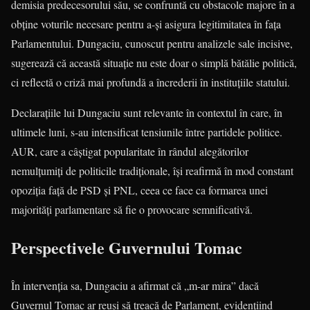
demisia predecesorului său, se confruntă cu obstacole majore în a
obține voturile necesare pentru a-și asigura legitimitatea în fața
Parlamentului. Dungaciu, cunoscut pentru analizele sale incisive,
sugerează că această situație nu este doar o simplă bătălie politică,
ci reflectă o criză mai profundă a încrederii în instituțiile statului.
Declarațiile lui Dungaciu sunt relevante în contextul în care, în
ultimele luni, s-au intensificat tensiunile între partidele politice.
AUR, care a câștigat popularitate în rândul alegătorilor
nemulțumiți de politicile tradiționale, își reafirmă în mod constant
opoziția față de PSD și PNL, ceea ce face ca formarea unei
majorități parlamentare să fie o provocare semnificativă.
Perspectivele Guvernului Tomac
În intervenția sa, Dungaciu a afirmat că „m-ar mira” dacă
Guvernul Tomac ar reuși să treacă de Parlament, evidențiind