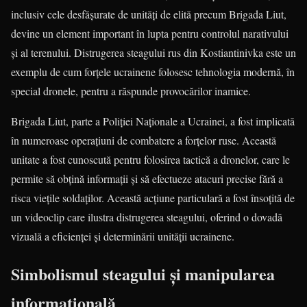
inclusiv cele desfășurate de unități de elită precum Brigada Liut,
devine un element important în lupta pentru controlul narativului
și al terenului. Distrugerea steagului rus din Kostiantinivka este un
exemplu de cum forțele ucrainene folosesc tehnologia modernă, în
special dronele, pentru a răspunde provocărilor inamice.
Brigada Liut, parte a Poliției Naționale a Ucrainei, a fost implicată
în numeroase operațiuni de combatere a forțelor ruse. Această
unitate a fost cunoscută pentru folosirea tactică a dronelor, care le
permite să obțină informații și să efectueze atacuri precise fără a
risca viețile soldaților. Această acțiune particulară a fost însoțită de
un videoclip care ilustra distrugerea steagului, oferind o dovadă
vizuală a eficienței și determinării unității ucrainene.
Simbolismul steagului și manipularea
informațională