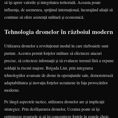
să își apere valorile și integritatea teritorială. Aceasta poate
influența, de asemenea, sprijinul internațional, încurajând aliații să
continue să ofere asistență militară și economică.
Tehnologia dronelor în războiul modern
Utilizarea dronelor a revoluționat modul în care războaiele sunt
purtate. Acestea permit forțelor militare să efectueze atacuri
precise, să colecteze informații și să evalueze terenul fără a expune
soldații la riscuri majore. Brigada Liut, prin integrarea
tehnologiilor avansate de drone în operațiunile sale, demonstrează
adaptabilitatea și inovația forțelor ucrainene în fața provocărilor
moderne.
Pe lângă aspectele tactice, utilizarea dronelor are și implicații
strategice. Prin desfășurarea dronelor, Ucraina poate să își
optimizeze resursele și să își concentreze forțele în zonele cheie,