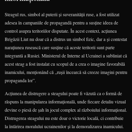
Steagul rus, simbol al puterii și suveranității ruse, a fost utilizat
adesea în campaniile de propagandă pentru a susține ideea de
control asupra teritoriilor disputate. În acest context, acțiunea
Brigăzii Liut nu doar că a distrus un simbol fizic, dar a și contestat
narațiunea rusească care susține că aceste teritorii sunt parte
integrantă a Rusiei. Ministerul de Interne al Ucrainei a subliniat că
acest steag a fost instalat cu scopul de a crea o imagine favorabilă
inamicului, menționând că „rușii încearcă să creeze imagini pentru
propaganda lor”.
Acțiunea de distrugere a steagului poate fi văzută ca o formă de
răspuns la manipularea informațională, unde fiecare detaliu vizual
devine o piesă de șah în jocul complex al războiului informațional.
Distrugerea steagului nu este doar o victorie locală, ci contribuie
la întărirea moralului ucrainenilor și la demoralizarea inamicului.