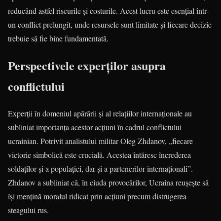
reducând astfel riscurile și costurile. Acest lucru este esențial într-
un conflict prelungit, unde resursele sunt limitate și fiecare decizie
trebuie să fie bine fundamentată.
Perspectivele experților asupra
conflictului
Experții în domeniul apărării și al relațiilor internaționale au
subliniat importanța acestor acțiuni în cadrul conflictului
ucrainian. Potrivit analistului militar Oleg Zhdanov, „fiecare
victorie simbolică este crucială. Acestea întăresc încrederea
soldaților și a populației, dar și a partenerilor internaționali”.
Zhdanov a subliniat că, în ciuda provocărilor, Ucraina reușește să
își mențină moralul ridicat prin acțiuni precum distrugerea
steagului rus.