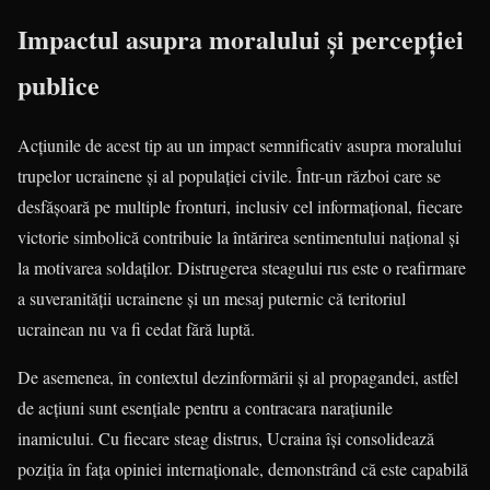
Impactul asupra moralului și percepției
publice
Acțiunile de acest tip au un impact semnificativ asupra moralului
trupelor ucrainene și al populației civile. Într-un război care se
desfășoară pe multiple fronturi, inclusiv cel informațional, fiecare
victorie simbolică contribuie la întărirea sentimentului național și
la motivarea soldaților. Distrugerea steagului rus este o reafirmare
a suveranității ucrainene și un mesaj puternic că teritoriul
ucrainean nu va fi cedat fără luptă.
De asemenea, în contextul dezinformării și al propagandei, astfel
de acțiuni sunt esențiale pentru a contracara narațiunile
inamicului. Cu fiecare steag distrus, Ucraina își consolidează
poziția în fața opiniei internaționale, demonstrând că este capabilă