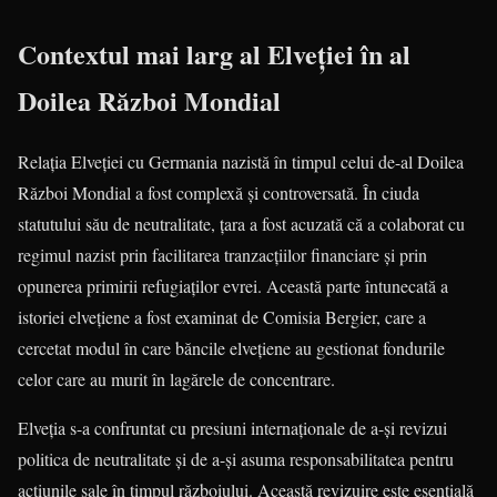
Contextul mai larg al Elveției în al
Doilea Război Mondial
Relația Elveției cu Germania nazistă în timpul celui de-al Doilea
Război Mondial a fost complexă și controversată. În ciuda
statutului său de neutralitate, țara a fost acuzată că a colaborat cu
regimul nazist prin facilitarea tranzacțiilor financiare și prin
opunerea primirii refugiaților evrei. Această parte întunecată a
istoriei elvețiene a fost examinat de Comisia Bergier, care a
cercetat modul în care băncile elvețiene au gestionat fondurile
celor care au murit în lagărele de concentrare.
Elveția s-a confruntat cu presiuni internaționale de a-și revizui
politica de neutralitate și de a-și asuma responsabilitatea pentru
acțiunile sale în timpul războiului. Această revizuire este esențială