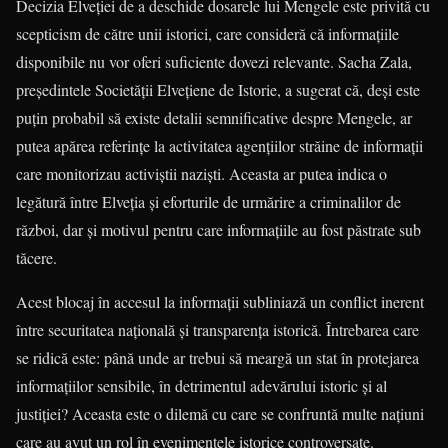
Decizia Elveției de a deschide dosarele lui Mengele este privită cu
scepticism de către unii istorici, care consideră că informațiile
disponibile nu vor oferi suficiente dovezi relevante. Sacha Zala,
președintele Societății Elvețiene de Istorie, a sugerat că, deși este
puțin probabil să existe detalii semnificative despre Mengele, ar
putea apărea referințe la activitatea agențiilor străine de informații
care monitorizau activiștii naziști. Aceasta ar putea indica o
legătură între Elveția și eforturile de urmărire a criminalilor de
război, dar și motivul pentru care informațiile au fost păstrate sub
tăcere.
Acest blocaj în accesul la informații subliniază un conflict inerent
între securitatea națională și transparența istorică. Întrebarea care
se ridică este: până unde ar trebui să meargă un stat în protejarea
informațiilor sensibile, în detrimentul adevărului istoric și al
justiției? Aceasta este o dilemă cu care se confruntă multe națiuni
care au avut un rol în evenimentele istorice controversate.