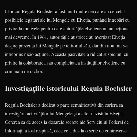
Istoricul Regula Bochsler a fost unul dintre cei care au cercetat
posibilele legături ale lui Mengele cu Elveția, punând întrebări cu
privire la motivele pentru care autoritățile elvețiene nu au acționat
mai devreme. În 1961, autoritățile austriece au avertizat Elveția
despre prezența lui Mengele pe teritoriul său, dar din nou, nu s-a
întreprins nicio acțiune. Această pasivitate a ridicat suspiciuni cu
privire la colaborarea sau complicitatea instituțiilor elvețiene cu
criminalii de război.
Investigațiile istoricului Regula Bochsler
Regula Bochsler a dedicat o parte semnificativă din cariera sa
investigării activităților lui Mengele și a altor naziști în Elveția.
Cererea sa de acces la dosarele secrete ale Serviciului Federal de
Informații a fost respinsă, ceea ce a dus la o serie de controverse