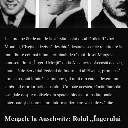
La aproape 80 de ani de la sfârșitul celui de-al Doilea Război
Mondial, Elveția a decis să deschidă dosarele secrete referitoare la
unul dintre cei mai infami criminali de război, Josef Mengele,
cunoscut drept „Îngerul Morții” de la Auschwitz. Această decizie,
anunțată de Serviciul Federal de Informații al Elveției, promite să
arunce o nouă lumină asupra poveștii unui om care a devenit un
simbol al ororilor holocaustului. Cu toate acestea, rămân întrebări
esențiale despre motivele din spatele blocajelor instituționale
anterioare și despre natura informațiilor care vor fi dezvăluite.
Mengele la Auschwitz: Rolul „Îngerului