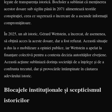
legate de transparența istorică. Bochsler a subliniat că menținerea
acestor dosare sub sigiliu până în 2071 alimentează teoriile
conspirației, ceea ce sugerează o încercare de a ascunde informații
compromițătoare.
În 2025, un alt istoric, Gérard Wettstein, a încercat, de asemenea,
să obțină acces la aceste dosare, dar a fost refuzat. Această situație
a dus la o mobilizare a opiniei publice, iar Wettstein a apelat la
finanțare colectivă pentru a contesta decizia autorităților elvețiene.
Această acțiune subliniază dorința societății de a înțelege și de a
confrunta trecutul, dar și provocările întâmpinate în căutarea
adevărului istoric.
Blocajele instituționale și scepticismul
istoricilor