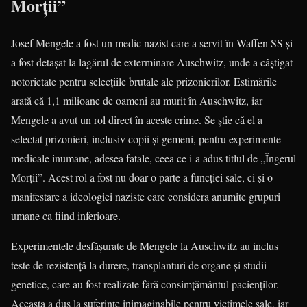
Morții”
Josef Mengele a fost un medic nazist care a servit în Waffen SS și
a fost detașat la lagărul de exterminare Auschwitz, unde a câștigat
notorietate pentru selecțiile brutale ale prizonierilor. Estimările
arată că 1,1 milioane de oameni au murit în Auschwitz, iar
Mengele a avut un rol direct în aceste crime. Se știe că el a
selectat prizonieri, inclusiv copii și gemeni, pentru experimente
medicale inumane, adesea fatale, ceea ce i-a adus titlul de „Îngerul
Morții”. Acest rol a fost nu doar o parte a funcției sale, ci și o
manifestare a ideologiei naziste care considera anumite grupuri
umane ca fiind inferioare.
Experimentele desfășurate de Mengele la Auschwitz au inclus
teste de rezistență la durere, transplanturi de organe și studii
genetice, care au fost realizate fără consimțământul pacienților.
Aceasta a dus la suferințe inimaginabile pentru victimele sale, iar