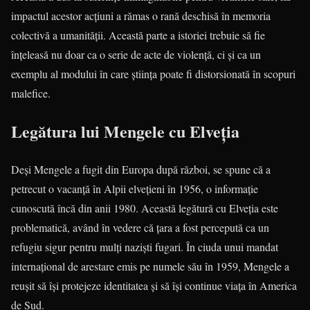
impactul acestor acțiuni a rămas o rană deschisă în memoria
colectivă a umanității. Această parte a istoriei trebuie să fie
înțeleasă nu doar ca o serie de acte de violență, ci și ca un
exemplu al modului în care știința poate fi distorsionată în scopuri
malefice.
Legătura lui Mengele cu Elveția
Deși Mengele a fugit din Europa după război, se spune că a
petrecut o vacanță în Alpii elvețieni în 1956, o informație
cunoscută încă din anii 1980. Această legătură cu Elveția este
problematică, având în vedere că țara a fost percepută ca un
refugiu sigur pentru mulți naziști fugari. În ciuda unui mandat
internațional de arestare emis pe numele său în 1959, Mengele a
reușit să își protejeze identitatea și să își continue viața în America
de Sud.