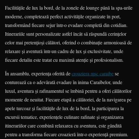
Facilitățile de lux la bord, de la zonele de lounge până la spa-urile
moderne, completează perfect activitățile organizate în port,
transformând fiecare sejur într-o evadare completă din cotidian.
Itinerariile sunt personalizate astfel încât să răspundă cerințelor
celor mai pretențioși călători, oferind o combinație armonioasă de
relaxare și aventură într-un cadru de lux și exclusivitate, unde
fiecare detaliu este tratat cu maximă atenție și profesionalism.
În ansamblu, experiența oferită de
croaziera msc caraibe
se
conturează ca o adevărată evadare în inima Caraibelor, unde
luxul, aventura și rafinamentul se îmbină pentru a oferi călătorilor
momente de neuitat. Fiecare etapă a călătoriei, de la navigarea pe
apele turcoaz și facilitățile de lux de la bord, la participarea la
excursii tematice, experiențele culinare rafinate și organizarea
itinerariilor care combină relaxarea cu aventura, este gândită
pentru a transforma fiecare croazieră într-o experiență premium.