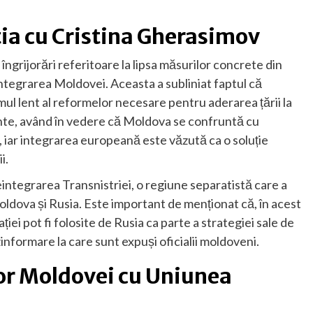
ția cu Cristina Gherasimov
îngrijorări referitoare la lipsa măsurilor concrete din
ntegrarea Moldovei. Aceasta a subliniat faptul că
ul lent al reformelor necesare pentru aderarea țării la
ante, având în vedere că Moldova se confruntă cu
, iar integrarea europeană este văzută ca o soluție
i.
integrarea Transnistriei, o regiune separatistă care a
Moldova și Rusia. Este important de menționat că, în acest
iei pot fi folosite de Rusia ca parte a strategiei sale de
zinformare la care sunt expuși oficialii moldoveni.
lor Moldovei cu Uniunea