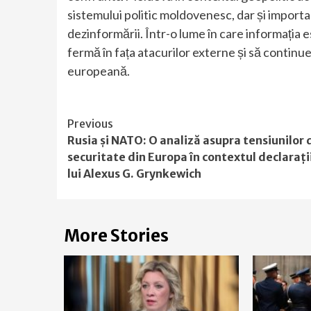
sistemului politic moldovenesc, dar și import
dezinformării. Într-o lume în care informația e
fermă în fața atacurilor externe și să continu
europeană.
Continue
Previous
Rusia și NATO: O analiză asupra tensiunilor 
Reading
securitate din Europa în contextul declarați
lui Alexus G. Grynkewich
More Stories