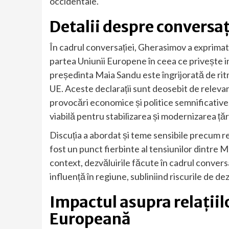
occidentale.
Detalii despre conversa
În cadrul conversației, Gherasimov a exprimat 
partea Uniunii Europene în ceea ce privește i
președinta Maia Sandu este îngrijorată de ritm
UE. Aceste declarații sunt deosebit de relev
provocări economice și politice semnificative
viabilă pentru stabilizarea și modernizarea țări
Discuția a abordat și teme sensibile precum re
fost un punct fierbinte al tensiunilor dintre 
context, dezvăluirile făcute în cadrul conversaț
influență în regiune, subliniind riscurile de de
Impactul asupra relații
Europeană