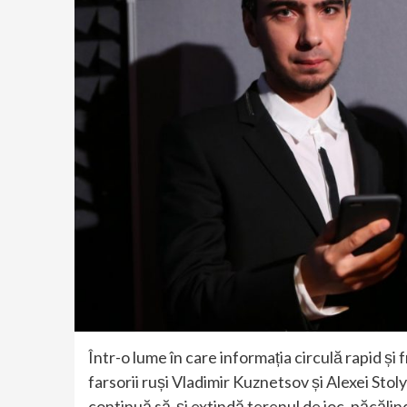
Într-o lume în care informația circulă rapid și 
farsorii ruși Vladimir Kuznetsov și Alexei Sto
continuă să-și extindă terenul de joc, păcălind