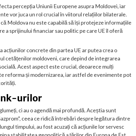
 afecta percepția Uniunii Europene asupra Moldovei, iar
e vor juca un rol crucial în viitorul relațiilor bilaterale.
că Moldova nu este capabilă să își protejeze informațiile
e a sprijinului financiar sau politic pe care UE îl oferă
sa acțiunilor concrete din partea UE ar putea crea o
dul cetățenilor moldoveni, care depind de integrarea
cială. Acest aspect este crucial, deoarece mulți
te reforma și modernizarea, iar astfel de evenimente pot
orități.
ank-urilor
 glumeți, ci au o agendă mai profundă. Aceștia sunt
Gazprom”, ceea ce ridică întrebări despre legătura dintre
ungul timpului, au fost acuzați că acțiunile lor servesc
ina stabilitatea geopolitică a țărilor din Europa de Est.