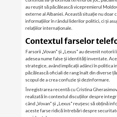
au reușit să păcălească vicepremierul Moldov
externe al Albaniei. Această situație nu doar 
informațiilor în rândul liderilor politici, ci și
relațiilor internaționale.
Contextul farselor telef
Farsorii „Vovan” și „Lexus” au devenit notorii î
adesea nume false și identități inventate. Ace
strategice, având implicații adânci în politica 
păcălească oficiali de rang înalt din diverse ț
scopul de a crea confuzie și dezinformare.
Înregistrarea recentă cu Cristina Gherasimov
realizată în contextul discuțiilor despre int
când „Vovan” și „Lexus” reușesc să obțină inform
aceste farse ridică întrebări despre securitate