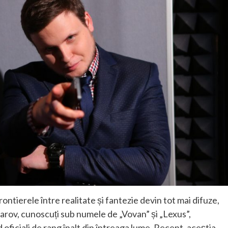
frontierele între realitate și fantezie devin tot mai difuze,
lyarov, cunoscuți sub numele de „Vovan” și „Lexus”,
 oficiali de rang înalt din întreaga lume. Recent, aceștia