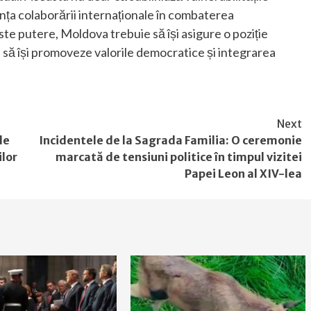
anța colaborării internaționale în combaterea
ste putere, Moldova trebuie să își asigure o poziție
e să își promoveze valorile democratice și integrarea
Next
de
Incidentele de la Sagrada Familia: O ceremonie
ilor
marcată de tensiuni politice în timpul vizitei
Papei Leon al XIV-lea