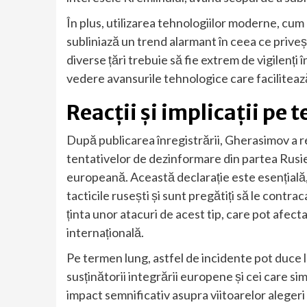
În plus, utilizarea tehnologiilor moderne, cum ar
subliniază un trend alarmant în ceea ce prive
diverse țări trebuie să fie extrem de vigilenți 
vedere avansurile tehnologice care facilitează
Reacții și implicații pe
După publicarea înregistrării, Gherasimov a re
tentativelor de dezinformare din partea Rus
europeană. Această declarație este esențială,
tacticile rusești și sunt pregătiți să le cont
ținta unor atacuri de acest tip, care pot afecta
internațională.
Pe termen lung, astfel de incidente pot duce la
susținătorii integrării europene și cei care s
impact semnificativ asupra viitoarelor alegeri și 