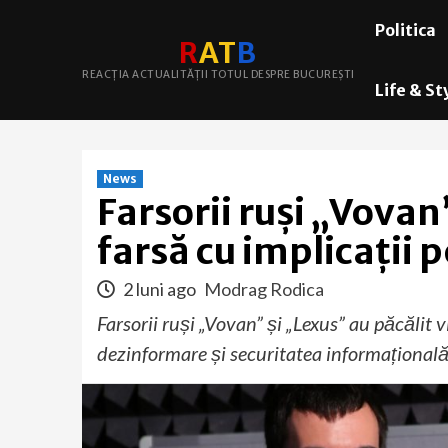
Skip
Politica
to
R
A
T
B
content
REACȚIA ACTUALITĂȚII TOTUL DESPRE BUCUREȘTI
Life & St
News
Farsorii ruși „Vovan
farsă cu implicații
2 luni ago
Modrag Rodica
Farsorii ruși „Vovan” și „Lexus” au păcălit
dezinformare și securitatea informațională