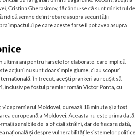
ei, Cristina Gherasimov, făcându-se că sunt ministrul de
că ridică semne de întrebare asupra securității
 asupra impactului pe care aceste farse îl pot avea asupra
onice
n ultimii ani pentru farsele lor elaborate, care implică
ste acțiuni nu sunt doar simple glume, ci au scopuri
internațională. În trecut, acești prankeri au reușit să
ări, inclusiv pe fostul premier român Victor Ponta, cu
, vicepremierul Moldovei, durează 18 minute și a fost
egrarea europeană a Moldovei. Aceasta nu este prima dată
ații sensibile de la oficiali străini, dar de fiecare dată,
a națională și despre vulnerabilitățile sistemelor politice