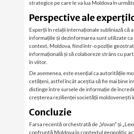
strategice pe care le va lua Moldova în următor
Perspective ale experțil
Experții în relații internaționale subliniază că
informațiile și dezinformarea sunt utilizate ca
context, Moldova, fiind într-o poziție geostra
informațională și să colaboreze strâns cu part
în viitor.
De asemenea, este esențial ca autoritățile 
cetățeni, astfel încât aceștia să fie mai bine i
distinge între sursele de informație de încred
creșterea rezilienței societății moldovenești î
Concluzie
Farsa recentă orchestrată de „Vovan” și „Lexu
confruntă Moldova în contextul geopolitic actu