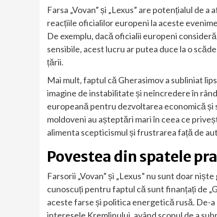
Farsa „Vovan” și „Lexus” are potențialul de a
reacțiile oficialilor europeni la aceste eveniment
De exemplu, dacă oficialii europeni consideră 
sensibile, acest lucru ar putea duce la o scăder
țării.
Mai mult, faptul că Gherasimov a subliniat lip
imagine de instabilitate și neîncredere în rân
europeană pentru dezvoltarea economică și so
moldoveni au așteptări mari în ceea ce priveș
alimenta scepticismul și frustrarea față de aut
Povestea din spatele pr
Farsorii „Vovan” și „Lexus” nu sunt doar niște
cunoscuți pentru faptul că sunt finanțați de „
aceste farse și politica energetică rusă. De-a l
interesele Kremlinului, având scopul de a subm