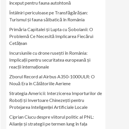
început pentru fauna autohtonă
Întâlniri periculoase pe Transfăgărășan:
Turismul și fauna sălbatică în România
Primăria Capitalei și Lupta cu Șobolanii: O
Problemă Ce Necesită Implicarea Fiecărui
Cetățean
Incursiunile cu drone rusești în România:
Implicații pentru securitatea europeană și
reacții internaționale
Zborul Record al Airbus A350-1000ULR: O
Nouă Era în Călătoriile Aeriene
Strategia Americii: Interzicerea Importurilor de
Roboți și Invertoare Chinezești pentru
Protejarea Inteligenței Artificiale Locale
Ciprian Ciucu despre viitorul politic al PNL:
Alianțe și strategii pe termen lung în fața