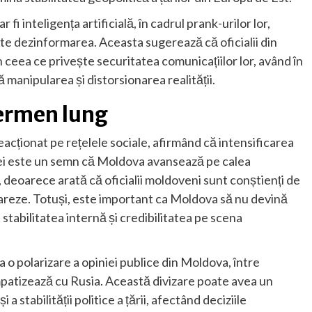
 fi inteligența artificială, în cadrul prank-urilor lor,
ște dezinformarea. Aceasta sugerează că oficialii din
în ceea ce privește securitatea comunicațiilor lor, având în
 manipularea și distorsionarea realității.
 termen lung
acționat pe rețelele sociale, afirmând că intensificarea
iei este un semn că Moldova avansează pe calea
 deoarece arată că oficialii moldoveni sunt conștienți de
racareze. Totuși, este important ca Moldova să nu devină
 stabilitatea internă și credibilitatea pe scena
 o polarizare a opiniei publice din Moldova, între
impatizează cu Rusia. Această divizare poate avea un
a stabilității politice a țării, afectând deciziile