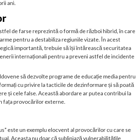
ii ani.
or
 astfel de farse reprezintă o formă de război hibrid, în care
 arme pentru a destabiliza regiunile vizate. În acest
tegică importantă, trebuie să își întărească securitatea
enerii internaționali pentru a preveni astfel de incidente
moldovene să dezvolte programe de educație media pentru
nformați cu privire la tacticile de dezinformare și să poată
ere și cele false. Această abordare ar putea contribui la
n fața provocărilor externe.
s” este un exemplu elocvent al provocărilor cu care se
al. Aceasta nu doar că subliniază vulnerabilitățile