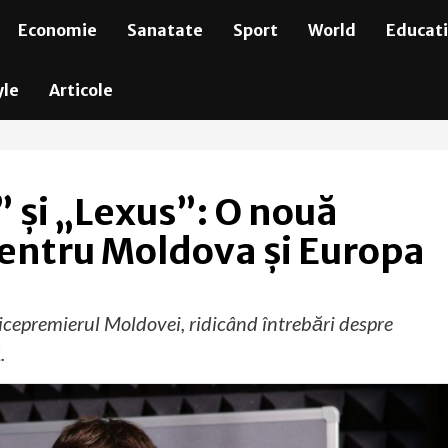
Economie
Sanatate
Sport
World
Educat
yle
Articole
” și „Lexus”: O nouă
 pentru Moldova și Europa
 vicepremierul Moldovei, ridicând întrebări despre
.