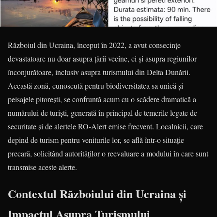
Războiul din Ucraina, început în 2022, a avut consecințe
devastatoare nu doar asupra țării vecine, ci și asupra regiunilor
înconjurătoare, inclusiv asupra turismului din Delta Dunării.
Această zonă, cunoscută pentru biodiversitatea sa unică și
peisajele pitorești, se confruntă acum cu o scădere dramatică a
numărului de turiști, generată în principal de temerile legate de
securitate și de alertele RO-Alert emise frecvent. Localnicii, care
depind de turism pentru veniturile lor, se află într-o situație
precară, solicitând autorităților o reevaluare a modului în care sunt
transmise aceste alerte.
Contextul Războiului din Ucraina și
Impactul Asupra Turismului