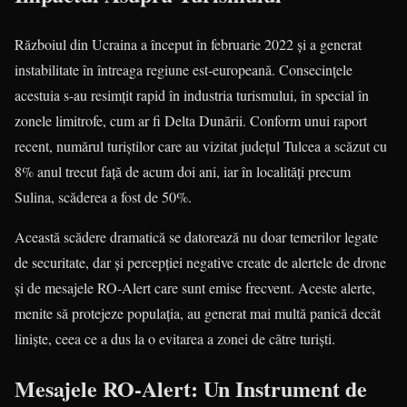
Războiul din Ucraina a început în februarie 2022 și a generat
instabilitate în întreaga regiune est-europeană. Consecințele
acestuia s-au resimțit rapid în industria turismului, în special în
zonele limitrofe, cum ar fi Delta Dunării. Conform unui raport
recent, numărul turiștilor care au vizitat județul Tulcea a scăzut cu
8% anul trecut față de acum doi ani, iar în localități precum
Sulina, scăderea a fost de 50%.
Această scădere dramatică se datorează nu doar temerilor legate
de securitate, dar și percepției negative create de alertele de drone
și de mesajele RO-Alert care sunt emise frecvent. Aceste alerte,
menite să protejeze populația, au generat mai multă panică decât
liniște, ceea ce a dus la o evitarea a zonei de către turiști.
Mesajele RO-Alert: Un Instrument de