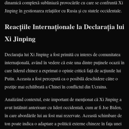
dinamică complexă subliniază provocările cu care se confruntă Xi
Jinping în gestionarea relațiilor cu Rusia și cu statele occidentale.
Reacțiile Internaționale la Declarația lui
Xi Jinping
Declarația lui Xi Jinping a fost primită cu interes de comunitatea
internațională, având în vedere că este una dintre puținele ocazii în
care liderul chinez a exprimat o opinie critică față de acțiunile lui
Putin. Aceasta a fost percepută ca o posibilă deschidere către o
poziție mai echilibrată a Chinei în conflictul din Ucraina.
Analizând contextul, este important de menționat că Xi Jinping a
avut întâlniri anterioare cu lideri occidentali, cum ar fi Joe Biden,
în care abordările lui au fost mai rezervate. Această schimbare de
ton poate indica o adaptare a politicii externe chineze în fața unei