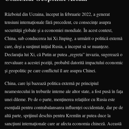
Războiul din Ucraina, început în februarie 2022, a generat
tensiuni internaționale fără precedent, cu consecințe asupra
securității globale și a economiei mondiale. În acest context,
China, sub conducerea lui Xi Jinping, a urmărit o politică externă
care, deși a susținut inițial Rusia, a început să se nuanțeze.
Declarația lui Xi, că Putin ar putea „regreta” invazia, sugerează o
reevaluare a acestei poziții, probabil datorită impactului economic
și geopolitic pe care conflictul îl are asupra Chinei.
China, care își bazează politica externă pe principiul
neamestecului în treburile interne ale altor state, a fost pusă în fața
unei dileme. Pe de o parte, menținerea relațiilor cu Rusia este
esențială pentru contrabalansarea influenței occidentale, dar pe de
altă parte, sprijinul deschis pentru Kremlin ar putea duce la
sancțiuni internaționale care ar afecta economia chineză. Această