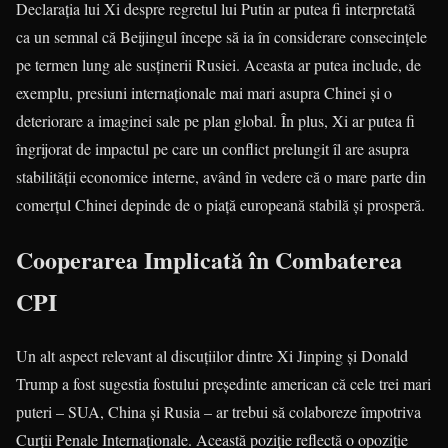
Declarația lui Xi despre regretul lui Putin ar putea fi interpretată
ca un semnal că Beijingul începe să ia în considerare consecințele
pe termen lung ale susținerii Rusiei. Aceasta ar putea include, de
exemplu, presiuni internaționale mai mari asupra Chinei și o
deteriorare a imaginei sale pe plan global. În plus, Xi ar putea fi
îngrijorat de impactul pe care un conflict prelungit îl are asupra
stabilității economice interne, având în vedere că o mare parte din
comerțul Chinei depinde de o piață europeană stabilă și prosperă.
Cooperarea Implicată în Combaterea
CPI
Un alt aspect relevant al discuțiilor dintre Xi Jinping și Donald
Trump a fost sugestia fostului președinte american că cele trei mari
puteri – SUA, China și Rusia – ar trebui să colaboreze împotriva
Curții Penale Internaționale. Această poziție reflectă o opoziție