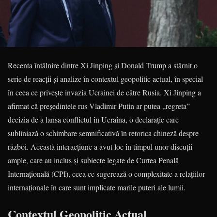
Recenta întâlnire dintre Xi Jinping și Donald Trump a stârnit o
serie de reacții și analize în contextul geopolitic actual, în special
în ceea ce privește invazia Ucrainei de către Rusia. Xi Jinping a
afirmat că președintele rus Vladimir Putin ar putea „regreta”
decizia de a lansa conflictul în Ucraina, o declarație care
subliniază o schimbare semnificativă în retorica chineză despre
război. Această interacțiune a avut loc în timpul unor discuții
ample, care au inclus și subiecte legate de Curtea Penală
Internațională (CPI), ceea ce sugerează o complexitate a relațiilor
internaționale în care sunt implicate marile puteri ale lumii.
Contextul Geopolitic Actual