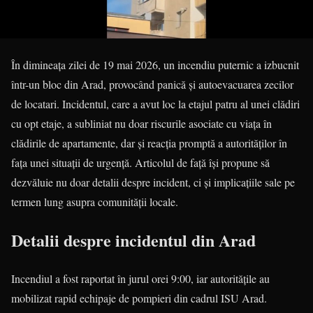
În dimineața zilei de 19 mai 2026, un incendiu puternic a izbucnit
într-un bloc din Arad, provocând panică și autoevacuarea zecilor
de locatari. Incidentul, care a avut loc la etajul patru al unei clădiri
cu opt etaje, a subliniat nu doar riscurile asociate cu viața în
clădirile de apartamente, dar și reacția promptă a autorităților în
fața unei situații de urgență. Articolul de față își propune să
dezvăluie nu doar detalii despre incident, ci și implicațiile sale pe
termen lung asupra comunității locale.
Detalii despre incidentul din Arad
Incendiul a fost raportat în jurul orei 9:00, iar autoritățile au
mobilizat rapid echipaje de pompieri din cadrul ISU Arad.