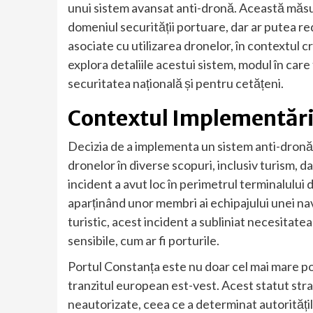
unui sistem avansat anti-dronă. Această măs
domeniul securității portuare, dar ar putea red
asociate cu utilizarea dronelor, în contextul cr
explora detaliile acestui sistem, modul în care
securitatea națională și pentru cetățeni.
Contextul Implementări
Decizia de a implementa un sistem anti-dronă î
dronelor în diverse scopuri, inclusiv turism, dar
incident a avut loc în perimetrul terminalului
aparținând unor membri ai echipajului unei nav
turistic, acest incident a subliniat necesitate
sensibile, cum ar fi porturile.
Portul Constanța este nu doar cel mai mare por
tranzitul european est-vest. Acest statut strate
neautorizate, ceea ce a determinat autoritățil