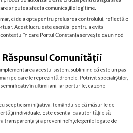
 care ar putea afecta comunicațiile legitime.
imar, ci de a opta pentru preluarea controlului, reflectă o
rtuar. Acest lucru este esențial pentru a evita
în contextul în care Portul Constanța servește ca un nod
.
și Răspunsul Comunității
ă implementarea acestui sistem, subliniind că este un pas
 mari pe care le reprezintă dronele. Potrivit specialiștilor,
semnificativ în ultimii ani, iar porturile, ca zone
 cu scepticism inițiativa, temându-se că măsurile de
ertății individuale. Este esențial ca autoritățile să
a transparența și a preveni neînțelegerile legate de