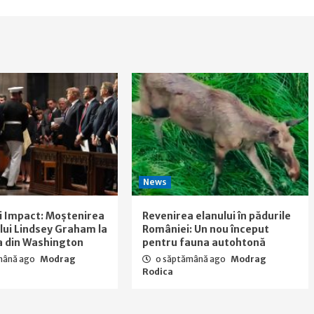
News
i Impact: Moștenirea
Revenirea elanului în pădurile
a lui Lindsey Graham la
României: Un nou început
a din Washington
pentru fauna autohtonă
mână ago
Modrag
o săptămână ago
Modrag
Rodica