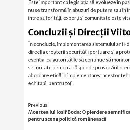
Este important ca legislația să evolueze în pa
nu se transformă în abuzuri de putere sau în în
între autorități, experți și comunitate este vita
Concluzii și Direcții Viit
În concluzie, implementarea sistemului anti-d
direcția creșterii securității portuare și a prot
esențial ca autoritățile să continue să monitor
securitate pentru a răspunde provocărilor emer
abordare etică în implementarea acestor tehnol
echitabil pentru toți.
Continue
Previous
Moartea lui Iosif Boda: O pierdere semnific
Reading
pentru scena politică românească