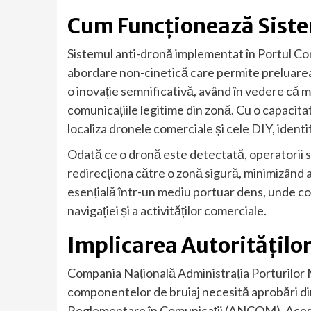
Cum Funcționează Sist
Sistemul anti-dronă implementat în Portul Co
abordare non-cinetică care permite preluarea
o inovație semnificativă, având în vedere că m
comunicațiile legitime din zonă. Cu o capacit
localiza dronele comerciale și cele DIY, identifi
Odată ce o dronă este detectată, operatorii si
redirecționa către o zonă sigură, minimizând a
esențială într-un mediu portuar dens, unde co
navigației și a activităților comerciale.
Implicarea Autorităților
Compania Națională Administrația Porturilor
componentelor de bruiaj necesită aprobări din
Reglementare în Comunicații (ANCOM). Acest 