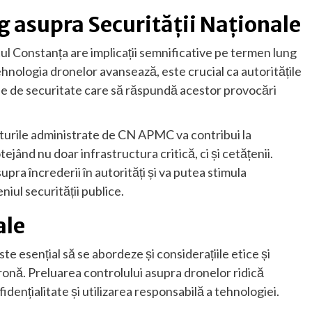
 asupra Securității Naționale
l Constanța are implicații semnificative pe termen lung
hnologia dronelor avansează, este crucial ca autoritățile
ne de securitate care să răspundă acestor provocări
orturile administrate de CN APMC va contribui la
ejând nu doar infrastructura critică, ci și cetățenii.
pra încrederii în autorități și va putea stimula
niul securității publice.
ale
te esențial să se abordeze și considerațiile etice și
dronă. Preluarea controlului asupra dronelor ridică
idențialitate și utilizarea responsabilă a tehnologiei.