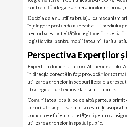
conformității legale a operațiunilor de bruiaj,
Decizia de a nu utiliza bruiajul ca mecanism pr
înțelegere profundă a specificului mediului po
perturbarea activităților legitime, în special 
logistic vital pentru mobilitatea militară aliată
Perspectiva Experților 
Experții în domeniul securității aeriene salut
în direcția corectă în fața provocărilor tot mai
utilizarea dronelor în scopuri ilegale a crescut 
strategice, sunt expuse la riscuri sporite.
Comunitatea locală, pe de altă parte, a primit
securitate ar putea duce la restricții asupra lib
comunice eficient cu cetățenii pentru a asigur
utilizarea dronelor în spațiul public.