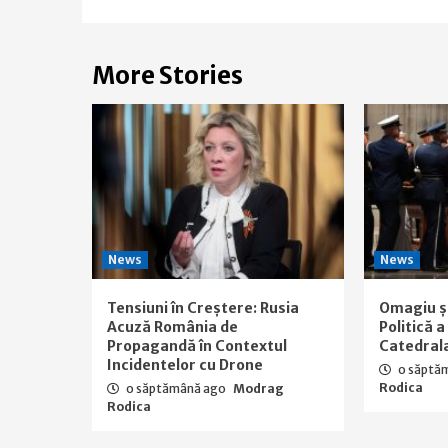
More Stories
News
News
Tensiuni în Creștere: Rusia
Omagiu ș
Acuză România de
Politică 
Propagandă în Contextul
Catedral
Incidentelor cu Drone
o săptă
Rodica
o săptămână ago
Modrag
Rodica