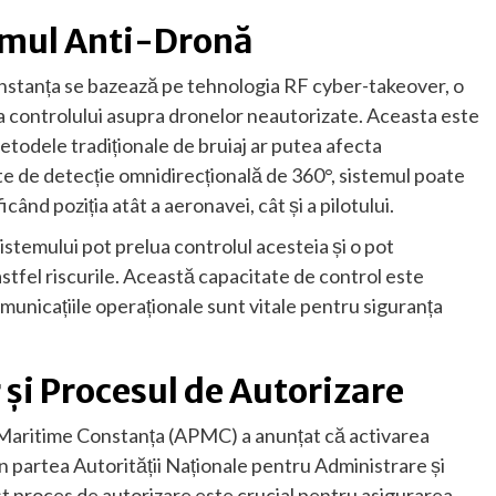
emul Anti-Dronă
nstanța se bazează pe tehnologia RF cyber-takeover, o
 controlului asupra dronelor neautorizate. Aceasta este
etodele tradiționale de bruiaj ar putea afecta
ate de detecție omnidirecțională de 360°, sistemul poate
când poziția atât a aeronavei, cât și a pilotului.
stemului pot prelua controlul acesteia și o pot
stfel riscurile. Această capacitate de control este
municațiile operaționale sunt vitale pentru siguranța
 și Procesul de Autorizare
 Maritime Constanța (APMC) a anunțat că activarea
 partea Autorității Naționale pentru Administrare și
proces de autorizare este crucial pentru asigurarea