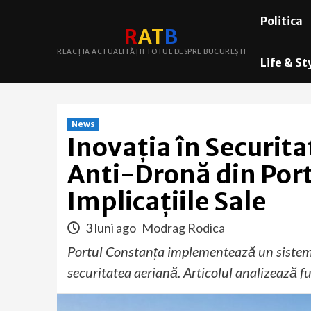
Skip
Politica
to
R
A
T
B
content
REACȚIA ACTUALITĂȚII TOTUL DESPRE BUCUREȘTI
Life & St
News
Inovația în Securit
Anti-Dronă din Port
Implicațiile Sale
3 luni ago
Modrag Rodica
Portul Constanța implementează un sistem
securitatea aeriană. Articolul analizează fu