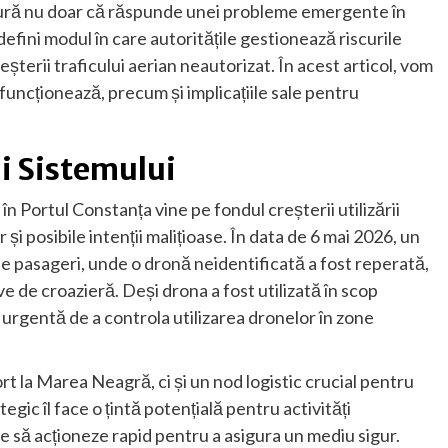
ură nu doar că răspunde unei probleme emergente în
efini modul în care autoritățile gestionează riscurile
eșterii traficului aerian neautorizat. În acest articol, vom
 funcționează, precum și implicațiile sale pentru
i Sistemului
n Portul Constanța vine pe fondul creșterii utilizării
 și posibile intenții malițioase. În data de 6 mai 2026, un
 de pasageri, unde o dronă neidentificată a fost reperată,
e de croazieră. Deși drona a fost utilizată în scop
a urgentă de a controla utilizarea dronelor în zone
t la Marea Neagră, ci și un nod logistic crucial pentru
gic îl face o țintă potențială pentru activități
e să acționeze rapid pentru a asigura un mediu sigur.