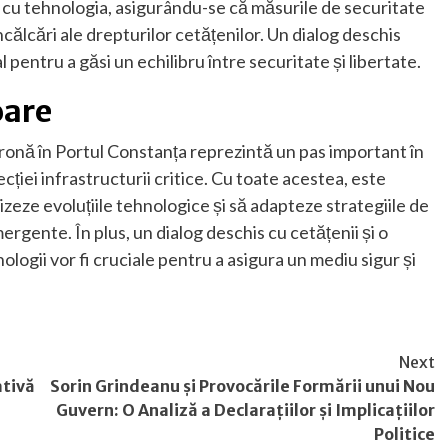
s cu tehnologia, asigurându-se că măsurile de securitate
călcări ale drepturilor cetățenilor. Un dialog deschis
l pentru a găsi un echilibru între securitate și libertate.
oare
ronă în Portul Constanța reprezintă un pas important în
ecției infrastructurii critice. Cu toate acestea, este
izeze evoluțiile tehnologice și să adapteze strategiile de
gente. În plus, un dialog deschis cu cetățenii și o
ogii vor fi cruciale pentru a asigura un mediu sigur și
Next
ativă
Sorin Grindeanu și Provocările Formării unui Nou
Guvern: O Analiză a Declarațiilor și Implicațiilor
Politice