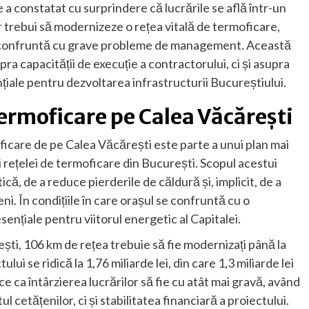
 a constatat cu surprindere că lucrările se află într-un
ar trebui să modernizeze o rețea vitală de termoficare,
e confruntă cu grave probleme de management. Această
ra capacității de execuție a contractorului, ci și asupra
nțiale pentru dezvoltarea infrastructurii Bucureștiului.
termoficare pe Calea Văcărești
ficare de pe Calea Văcărești este parte a unui plan mai
 rețelei de termoficare din București. Scopul acestui
că, de a reduce pierderile de căldură și, implicit, de a
i. În condițiile în care orașul se confruntă cu o
sențiale pentru viitorul energetic al Capitalei.
ti, 106 km de rețea trebuie să fie modernizați până la
ului se ridică la 1,76 miliarde lei, din care 1,3 miliarde lei
 ca întârzierea lucrărilor să fie cu atât mai gravă, având
 cetățenilor, ci și stabilitatea financiară a proiectului.