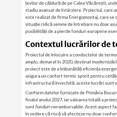
țevilor de căldură de pe Calea Văcărești, unde
stadiu avansat de întârziere. Proiectul, care 
este realizat de firma Energomontaj, care s
situație ridică semne de întrebare nu doar asup
posibilității de a pierde fonduri europene ese
Contextul lucrărilor de 
Proiectul de înlocuire a conductelor de termo
amplu, demarat în 2020, destinat modernizării
proiect este de a îmbunătăți eficiența energeti
asigura un confort termic sporit pentru cetățen
infrastructură învechită, aceste lucrări sunt e
Conform datelor furnizate de Primăria Bucureș
finalul anului 2027, iar valoarea totală a proiect
sunt fonduri nerambursabile. Acest aspect face
în vedere că riscă să afecteze nu doar confortul