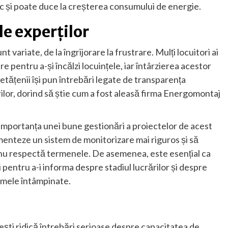
ic și poate duce la creșterea consumului de energie.
le experților
unt variate, de la îngrijorare la frustrare. Mulți locuitori ai
 pentru a-și încălzi locuințele, iar întârzierea acestor
cetățenii își pun întrebări legate de transparența
orilor, dorind să știe cum a fost aleasă firma Energomontaj
ă importanța unei bune gestionări a proiectelor de acest
menteze un sistem de monitorizare mai riguros și să
e nu respectă termenele. De asemenea, este esențial ca
 pentru a-i informa despre stadiul lucrărilor și despre
emele întâmpinate.
ești ridică întrebări serioase despre capacitatea de