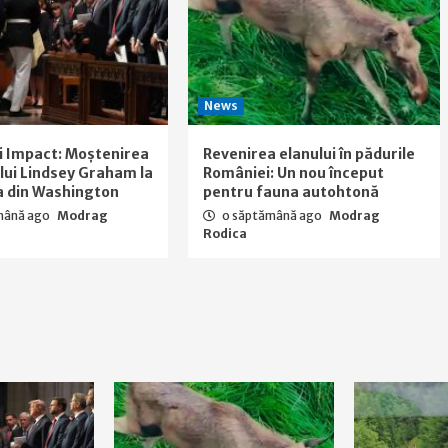
News
i Impact: Moștenirea
Revenirea elanului în pădurile
a lui Lindsey Graham la
României: Un nou început
a din Washington
pentru fauna autohtonă
mână ago
Modrag
o săptămână ago
Modrag
Rodica