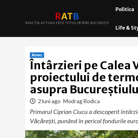
Skip
Politica
to
R
A
T
B
content
REACȚIA ACTUALITĂȚII TOTUL DESPRE BUCUREȘTI
Life & St
News
Întârzieri pe Calea 
proiectului de term
asupra Bucureștiulu
2 luni ago
Modrag Rodica
Primarul Ciprian Ciucu a descoperit întârzi
Văcărești, punând în pericol fondurile euro