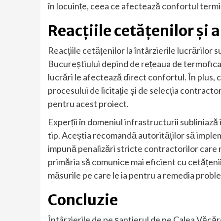
în locuințe, ceea ce afectează confortul term
Reacțiile cetățenilor și a
Reacțiile cetățenilor la întârzierile lucrărilor s
Bucureștiului depind de rețeaua de termoficare
lucrări le afectează direct confortul. În plus, 
procesului de licitație și de selecția contract
pentru acest proiect.
Experții în domeniul infrastructurii subliniaz
tip. Aceștia recomandă autorităților să imple
impună penalizări stricte contractorilor car
primăria să comunice mai eficient cu cetățenii
măsurile pe care le ia pentru a remedia probl
Concluzie
Întârzierile de pe șantierul de pe Calea Văcăr