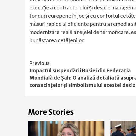
execuție a contractorului și despre manageme
fonduri europene în joc și cu confortul cetățeni
măsuri rapide și eficiente pentru a remedia si
modernizare reală a rețelei de termoficare, es
bunăstarea cetățenilor.
Continue
Previous
Impactul suspendării Rusiei din Federația
Reading
Mondială de Șah: O analiză detaliată asupr
consecințelor și simbolismului acestei deciz
More Stories