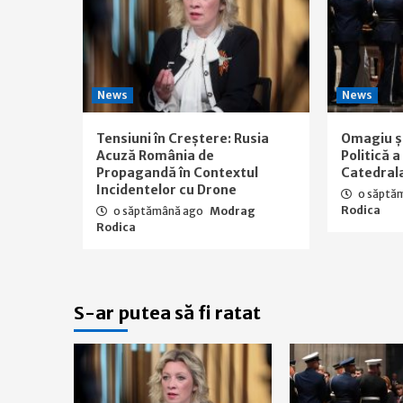
News
News
Tensiuni în Creștere: Rusia
Omagiu ș
Acuză România de
Politică 
Propagandă în Contextul
Catedral
Incidentelor cu Drone
o săptă
Rodica
o săptămână ago
Modrag
Rodica
S-ar putea să fi ratat