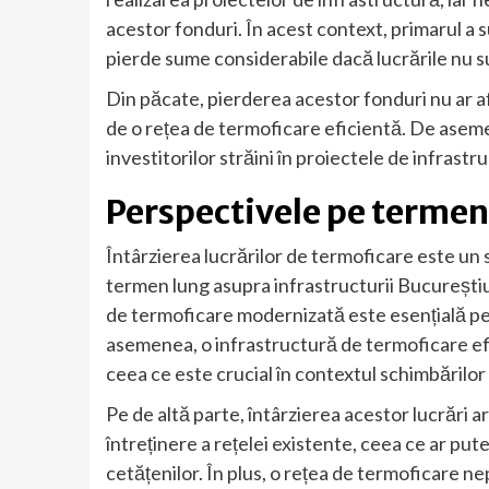
acestor fonduri. În acest context, primarul a s
pierde sume considerabile dacă lucrările nu sun
Din păcate, pierderea acestor fonduri nu ar af
de o rețea de termoficare eficientă. De asemen
investitorilor străini în proiectele de infrast
Perspectivele pe termen
Întârzierea lucrărilor de termoficare este un
termen lung asupra infrastructurii Bucureștiulu
de termoficare modernizată este esențială pent
asemenea, o infrastructură de termoficare efi
ceea ce este crucial în contextul schimbărilor 
Pe de altă parte, întârzierea acestor lucrări a
întreținere a rețelei existente, ceea ce ar putea
cetățenilor. În plus, o rețea de termoficare 