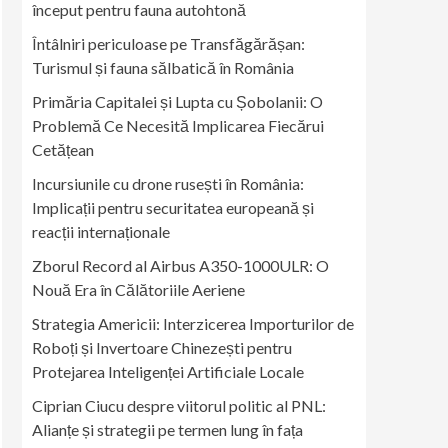
început pentru fauna autohtonă
Întâlniri periculoase pe Transfăgărășan:
Turismul și fauna sălbatică în România
Primăria Capitalei și Lupta cu Șobolanii: O
Problemă Ce Necesită Implicarea Fiecărui
Cetățean
Incursiunile cu drone rusești în România:
Implicații pentru securitatea europeană și
reacții internaționale
Zborul Record al Airbus A350-1000ULR: O
Nouă Era în Călătoriile Aeriene
Strategia Americii: Interzicerea Importurilor de
Roboți și Invertoare Chinezești pentru
Protejarea Inteligenței Artificiale Locale
Ciprian Ciucu despre viitorul politic al PNL:
Alianțe și strategii pe termen lung în fața