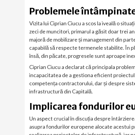
Problemele întâmpinate
Vizita lui Ciprian Ciucu a scos la iveală o situ
zeci de muncitori, primarul a găsit doar trei a
majoră de mobilizare și management din partea
capabilă să respecte termenele stabilite. În plu
însă, din păcate, progresele sunt aproape ine
Ciprian Ciucu a declarat că principala problemă
incapacitatea de a gestiona eficient proiectul
competența contractorului, dar și despre sist
infrastructură din Capitală.
Implicarea fondurilor 
Un aspect crucial în discuția despre întârziere
asupra fondurilor europene alocate acestui p
realizarea proiectelor de infrastructură, iar