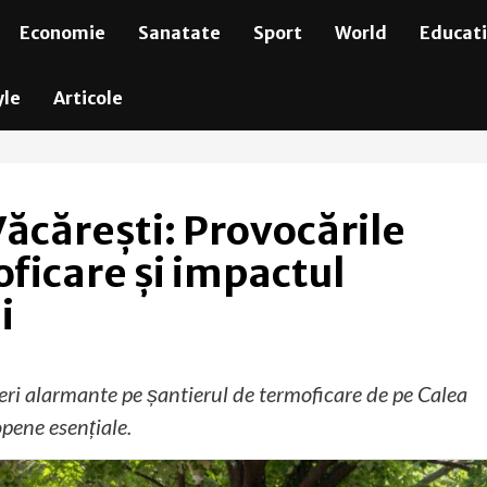
Economie
Sanatate
Sport
World
Educat
yle
Articole
Văcărești: Provocările
oficare și impactul
i
eri alarmante pe șantierul de termoficare de pe Calea
pene esențiale.