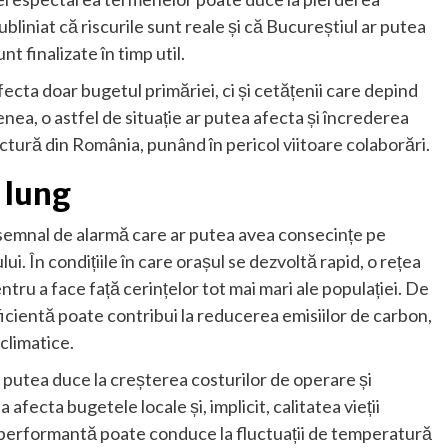
ubliniat că riscurile sunt reale și că Bucureștiul ar putea
t finalizate în timp util.
ecta doar bugetul primăriei, ci și cetățenii care depind
ea, o astfel de situație ar putea afecta și încrederea
ructură din România, punând în pericol viitoare colaborări.
 lung
 semnal de alarmă care ar putea avea consecințe pe
i. În condițiile în care orașul se dezvoltă rapid, o rețea
ru a face față cerințelor tot mai mari ale populației. De
cientă poate contribui la reducerea emisiilor de carbon,
climatice.
r putea duce la creșterea costurilor de operare și
 afecta bugetele locale și, implicit, calitatea vieții
neperformantă poate conduce la fluctuații de temperatură