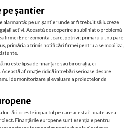
 pe șantier
ație alarmantă: pe un șantier unde ar fi trebuit să lucreze
ngajați activi. Această descoperire a subliniat o problemă
 firmei Energomontaj, care, potrivit primarului, nu pare
s, primăria a trimis notificări firmei pentru a se mobiliza,
xistente.
 nu este lipsa de finanțare sau birocrația, ci
. Această afirmație ridică întrebări serioase despre
emul de monitorizare și evaluare a proiectelor de
europene
a lucrărilor este impactul pe care acesta îl poate avea
roiect. Finanțările europene sunt esențiale pentru
 nerespectarea termenelor poate duce la pierderea