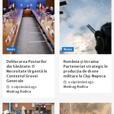
News
News
Deblocarea Posturilor
România și Ucraina:
din Sănătate: O
Parteneriat strategic în
Necesitate Urgentă în
producția de drone
Contextul Grevei
militare la Cluj-Napoca
Generale
o săptămână ago
Modrag Rodica
o săptămână ago
Modrag Rodica