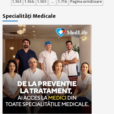
articole
1.363
1.364
1.365
…
1.716
Pagina următoare
Specialități Medicale