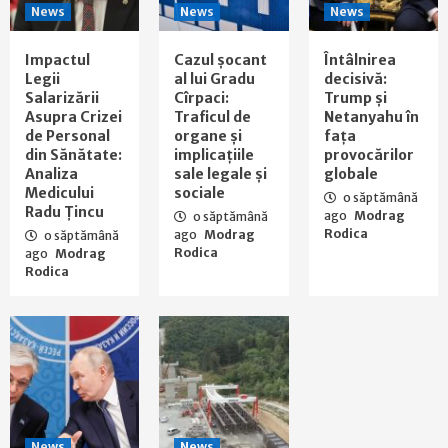
News
News
News
Impactul
Cazul şocant
Întâlnirea
Legii
al lui Gradu
decisivă:
Salarizării
Cîrpaci:
Trump și
Asupra Crizei
Traficul de
Netanyahu în
de Personal
organe şi
fața
din Sănătate:
implicaţiile
provocărilor
Analiza
sale legale şi
globale
Medicului
sociale
o săptămână
Radu Țincu
ago
Modrag
o săptămână
Rodica
ago
Modrag
o săptămână
Rodica
ago
Modrag
Rodica
News
News