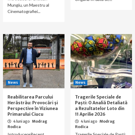
Mungiu, un Maestru al
Cinematografiei...
News
News
Reabilitarea Parcului
Tragerile Speciale de
Herăstrău: Provocări și
Paști: O Analiă Detaliată
Perspective în Viziunea
a Rezultatelor Loto din
Primarului Ciucu
11 Aprilie 2026
4 luni ago
Modrag
4 luni ago
Modrag
Rodica
Rodica
IntroducereRecent,
Tragerile Speciale de Paști: