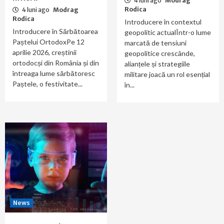
4 luni ago
Modrag
Rodica
4 luni ago
Modrag
Rodica
Introducere în contextul
Introducere în Sărbătoarea
geopolitic actualÎntr-o lume
Paștelui OrtodoxPe 12
marcată de tensiuni
aprilie 2026, creștinii
geopolitice crescânde,
ortodocși din România și din
alianțele și strategiile
întreaga lume sărbătoresc
militare joacă un rol esențial
Paștele, o festivitate...
în...
News