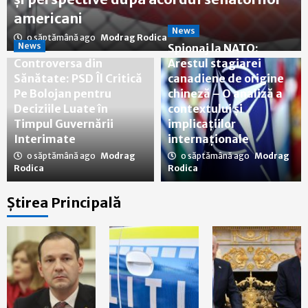
americani
News
o săptămână ago
Modrag Rodica
News
Spionaj la NATO:
Controversa din
Arestul stagiarei
Sănătate: PSD Îl Critică
canadiene de origine
Pe Bolojan pentru
chineză – O analiză a
Deciziile Luate în
contextului și
Timpul Guvernării
implicațiilor
Interimate
internaționale
o săptămână ago
Modrag
o săptămână ago
Modrag
Rodica
Rodica
Știrea Principală