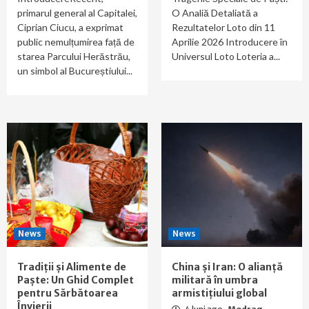
primarul general al Capitalei,
O Analiă Detaliată a
Ciprian Ciucu, a exprimat
Rezultatelor Loto din 11
public nemulțumirea față de
Aprilie 2026 Introducere în
starea Parcului Herăstrău,
Universul Loto Loteria a...
un simbol al Bucureștiului...
News
News
Tradiții și Alimente de
China și Iran: O alianță
Paște: Un Ghid Complet
militară în umbra
pentru Sărbătoarea
armistițiului global
Învierii