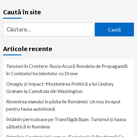
Caută în site
Caută
după:
Articole recente
Tensiuni în Creștere: Rusia Acuză România de Propagandă
în Contextul Incidentelor cu Drone
Omagiu și Impact: Moștenirea Politică a lui Lindsey
Graham la Catedrala din Washington
Revenirea elanului în pădurile României: Un nou început
pentru fauna autohtonă
Întâlniri periculoase pe Transfăgărășan: Turismul și fauna
sălbatică în România
Primăria Capitalei și Lupta cu Șobolanii: O Problemă Ce