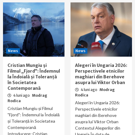
News
News
Cristian Mungiu și
Alegeri în Ungaria 2026:
Filmul „Fjord”: Îndemnul
Perspectivele etnicilor
la Îndoială și Toleranță
maghiari din Berehove
în Societatea
asupra lui Viktor Orban
Contemporană
4 luni ago
Modrag
Rodica
4 luni ago
Modrag
Rodica
Alegeri în Ungaria 2026:
Cristian Mungiu și Filmul
Perspectivele etnicilor
"Fjord": Îndemnul la Îndoială
maghiari din Berehove
și Toleranță în Societatea
asupra lui Viktor Orban
Contemporană
Contextul Alegerilor din
Introducere: Cristian
Ungaria În data de...