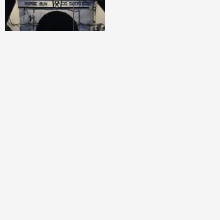
News
Monitorizarea
Microvibrațiilor la
Salina Praid: Implicații
și Măsuri Preventive
o săptămână ago
Modrag Rodica
Copyright © All rights reserved. |
Termeni si conditii
|
Politica de confidentialitate
|
Politica de cookies
|
ANPC
|
Contact