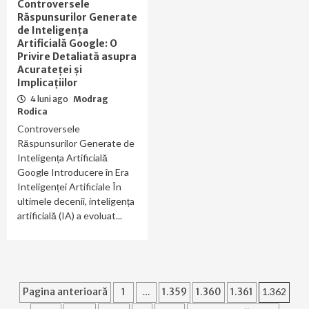
Controversele
Răspunsurilor Generate
de Inteligența
Artificială Google: O
Privire Detaliată asupra
Acurateței și
Implicațiilor
4 luni ago
Modrag
Rodica
Controversele
Răspunsurilor Generate de
Inteligența Artificială
Google Introducere în Era
Inteligenței Artificiale În
ultimele decenii, inteligența
artificială (IA) a evoluat...
Paginație
Pagina anterioară
1
…
1.359
1.360
1.361
1.362