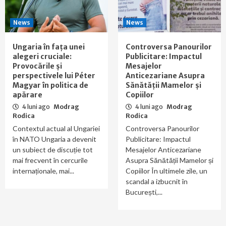
News
News
Ungaria în fața unei
Controversa Panourilor
alegeri cruciale:
Publicitare: Impactul
Provocările și
Mesajelor
perspectivele lui Péter
Anticezariane Asupra
Magyar în politica de
Sănătății Mamelor și
apărare
Copiilor
4 luni ago
Modrag
4 luni ago
Modrag
Rodica
Rodica
Contextul actual al Ungariei
Controversa Panourilor
în NATO Ungaria a devenit
Publicitare: Impactul
un subiect de discuție tot
Mesajelor Anticezariane
mai frecvent în cercurile
Asupra Sănătății Mamelor și
internaționale, mai...
Copiilor În ultimele zile, un
scandal a izbucnit în
București,...