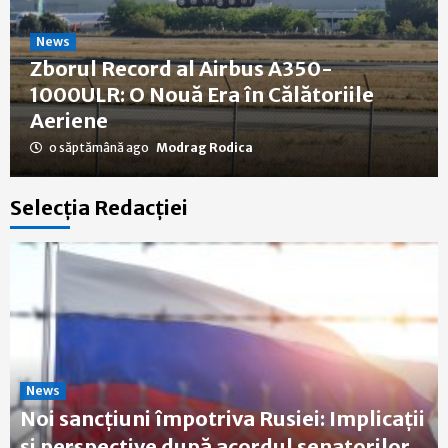
News
Zborul Record al Airbus A350-
1000ULR: O Nouă Era în Călătoriile
Aeriene
o săptămână ago
Modrag Rodica
Selecția Redacției
News
Noi sancțiuni împotriva Rusiei: Implicații
și perspective după acordul senatorilor