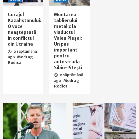
Curajul
Montarea
Kazahstanului:
tablierului
O voce
metalic la
neașteptată
viaductul
în conflictul
Valea Pleșei:
din Ucraina
Un pas
important
o săptămână
pentru
ago
Modrag
autostrada
Rodica
Sibiu-Pitești
o săptămână
ago
Modrag
Rodica