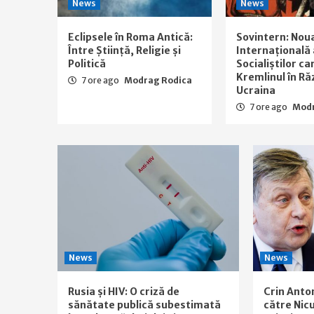
News
News
Eclipsele în Roma Antică:
Sovintern: Nou
Între Știință, Religie și
Internațională 
Politică
Socialiștilor ca
Kremlinul în Ră
7 ore ago
Modrag Rodica
Ucraina
7 ore ago
Modr
News
News
Rusia și HIV: O criză de
Crin Anto
sănătate publică subestimată
către Nicu