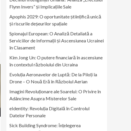
Flynn Invers” și Implicațiile Sale
Apophis 2029: O oportunitate științifică unică
și riscurile deșeurilor spațiale
Spionajul European: O Analiză Detaliată a
Serviciilor de Informații și Ascensiunea Ucrainei
în Clasament
Kim Jong Un: O putere financiară în ascensiune
în contextul războiului din Ucraina
Evoluția Aeronavelor de Luptă: De la Piloți la
Drone – O Nouă Eră în Războiul Aerian
Imagini Revoluționare ale Soarelui: O Privire în
Adâncime Asupra Misterelor Sale
eIdentity: Revoluția Digitală în Controlul
Datelor Personale
Sick Building Syndrome: Înțelegerea