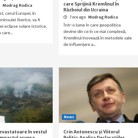
care Sprijină Kremlinul în
o
Modrag Rodica
Războiul din Ucraina
t, cerul Europei, în
7 ore ago
Modrag Rodica
eninsulei Iberice, va fi
Într-o lume în care geopolitica
i eclipse solare istorice,
devine din ce în ce mai complexă,
care...
Kremlinul inovează în metodele sale
de influențare a...
News
evastatoare în vestul
Crin Antonescu și Viitorul
Impactul asupra
Politic: Analiza Declarațiilor