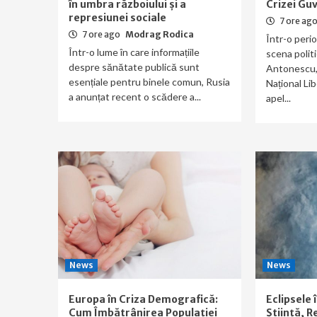
în umbra războiului și a
Crizei Gu
represiunei sociale
7 ore ag
7 ore ago
Modrag Rodica
Într-o peri
Într-o lume în care informațiile
scena polit
despre sănătate publică sunt
Antonescu, f
esențiale pentru binele comun, Rusia
Național Lib
a anunțat recent o scădere a...
apel...
News
News
Europa în Criza Demografică:
Eclipsele 
Cum Îmbătrânirea Populației
Știință, Re