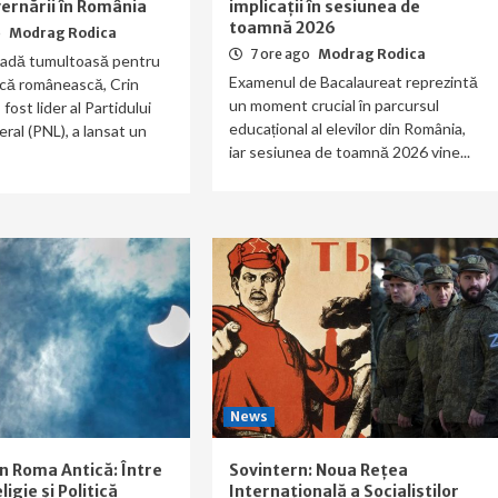
vernării în România
implicații în sesiunea de
toamnă 2026
o
Modrag Rodica
7 ore ago
Modrag Rodica
oadă tumultoasă pentru
Examenul de Bacalaureat reprezintă
ică românească, Crin
un moment crucial în parcursul
ost lider al Partidului
educațional al elevilor din România,
eral (PNL), a lansat un
iar sesiunea de toamnă 2026 vine...
News
în Roma Antică: Între
Sovintern: Noua Rețea
ligie și Politică
Internațională a Socialiștilor