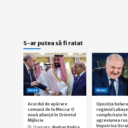
S-ar putea să fi ratat
News
News
Acordul de apărare
Opoziția belar
comună de la Mecca: O
regimul Lukașe
nouă alianță în Orientul
complicitate în
Mijlociu
agresiunea ru
împotriva Ucrai
15 ore ago
Modrag Rodica