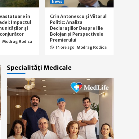
News
evastatoare în
Crin Antonescu și Viitorul
adei: Impactul
Politic: Analiza
unităților și
Declarațiilor Despre Ilie
nconjurător
Bolojan și Perspectivele
Premierului
o
Modrag Rodica
14 ore ago
Modrag Rodica
Specialități Medicale