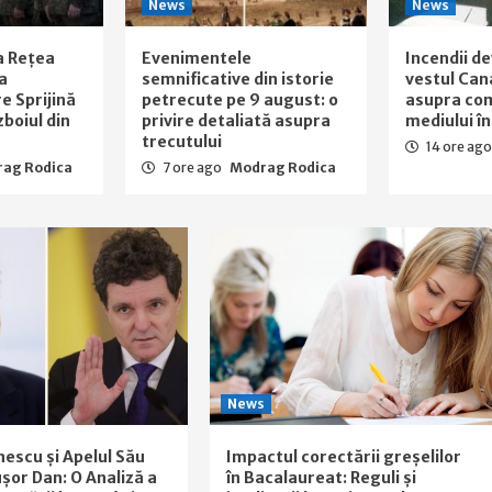
News
News
a Rețea
Evenimentele
Incendii d
a
semnificative din istorie
vestul Can
re Sprijină
petrecute pe 9 august: o
asupra com
zboiul din
privire detaliată asupra
mediului î
trecutului
14 ore ag
ag Rodica
7 ore ago
Modrag Rodica
News
nescu și Apelul Său
Impactul corectării greșelilor
șor Dan: O Analiză a
în Bacalaureat: Reguli și