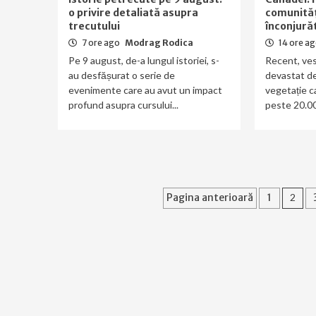
o privire detaliată asupra
comunități
trecutului
înconjură
7 ore ago
Modrag Rodica
14 ore a
Pe 9 august, de-a lungul istoriei, s-
Recent, ves
au desfășurat o serie de
devastat de
evenimente care au avut un impact
vegetație c
profund asupra cursului...
peste 20.00
Paginație
Pagina anterioară
1
2
articole