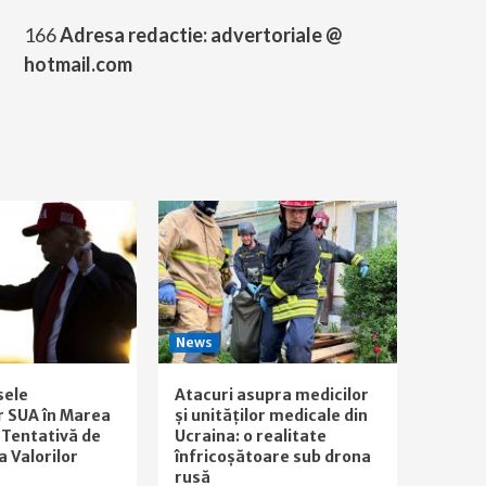
166
Adresa redactie: advertoriale @
hotmail.com
News
sele
Atacuri asupra medicilor
r SUA în Marea
și unităților medicale din
 Tentativă de
Ucraina: o realitate
a Valorilor
înfricoșătoare sub drona
rusă