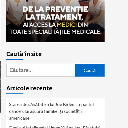
Caută în site
Caută
după:
Articole recente
Starea de sănătate a lui Joe Biden: Impactul
cancerului asupra familiei și societății
americane
Declinul Inteligenței Umană? Analiza „Efectului