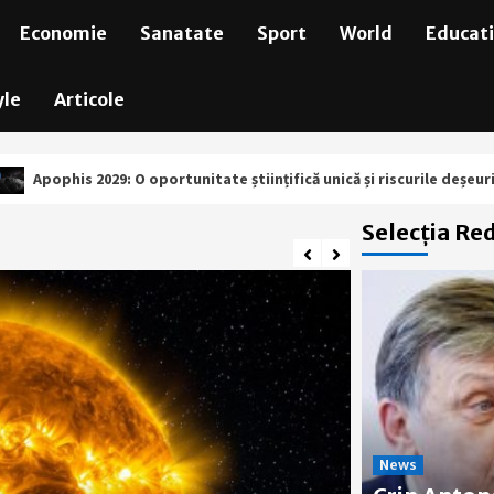
Economie
Sanatate
Sport
World
Educat
yle
Articole
 O oportunitate științifică unică și riscurile deșeurilor spațiale
Selecția Red
News