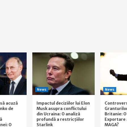
News
News
usă acuză
Impactul deciziilor lui Elon
Controver
nko de
Musk asupra conflictului
Granturilo
din Ucraina: O analiză
Britanie: O
să
profundă a restricțiilor
Exportare 
nei: O
Starlink
MAGA?