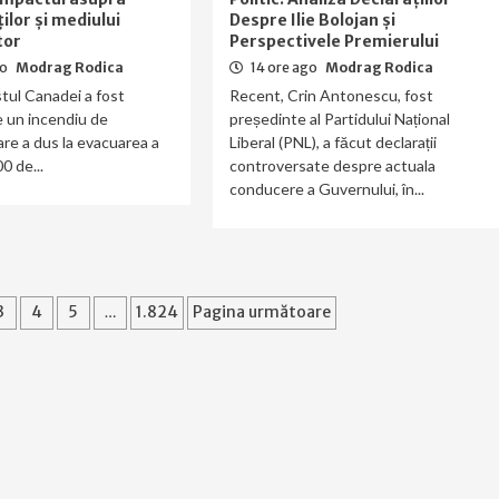
lor și mediului
Despre Ilie Bolojan și
tor
Perspectivele Premierului
go
Modrag Rodica
14 ore ago
Modrag Rodica
tul Canadei a fost
Recent, Crin Antonescu, fost
 un incendiu de
președinte al Partidului Național
are a dus la evacuarea a
Liberal (PNL), a făcut declarații
0 de...
controversate despre actuala
conducere a Guvernului, în...
3
4
5
…
1.824
Pagina următoare