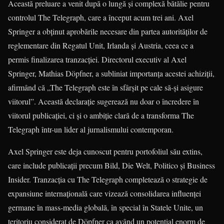
Această preluare a venit după o lungă și complexă bătălie pentru
controlul The Telegraph, care a început acum trei ani. Axel
Springer a obținut aprobările necesare din partea autorităților de
reglementare din Regatul Unit, Irlanda și Austria, ceea ce a
permis finalizarea tranzacției. Directorul executiv al Axel
Springer, Mathias Döpfner, a subliniat importanța acestei achiziții,
afirmând că „The Telegraph este în sfârșit pe cale să-și asigure
viitorul”. Această declarație sugerează nu doar o încredere în
viitorul publicației, ci și o ambiție clară de a transforma The
Telegraph într-un lider al jurnalismului contemporan.
Axel Springer este deja cunoscut pentru portofoliul său extins,
care include publicații precum Bild, Die Welt, Politico și Business
Insider. Tranzacția cu The Telegraph completează o strategie de
expansiune internațională care vizează consolidarea influenței
germane în mass-media globală, în special în Statele Unite, un
teritoriu considerat de Döpfner ca având un potențial enorm de