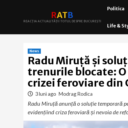
Skip
Politica
to
R
A
T
B
content
REACȚIA ACTUALITĂȚII TOTUL DESPRE BUCUREȘTI
Life & St
News
Radu Miruță și solu
trenurile blocate: O
crizei feroviare din
3 luni ago
Modrag Rodica
Radu Miruță anunță o soluție temporară pen
evidențiind criza feroviară și nevoia de re