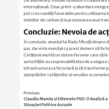
internaționali. Doar printr-o abordare integra
pot crea condiții favorabile pentru utilizarea
emisiilor de carbon și la promovarea unui tran
Concluzie: Nevoia de ac
În concluzie, anunțul lui Radu Miruță despre 
pas, dar este esențial ca acest demers să fie 
Cetățenii merită un sistem feroviar care să le 
autoritățile au responsabilitatea de a asigura
infrastructura sa feroviară și să transforme 
așteptărilor cetățenilor și nevoilor economice 
Continue
Previous
Claudiu Manda și Dilemele PSD: O Analiză a
Reading
Situației Politice Actuale