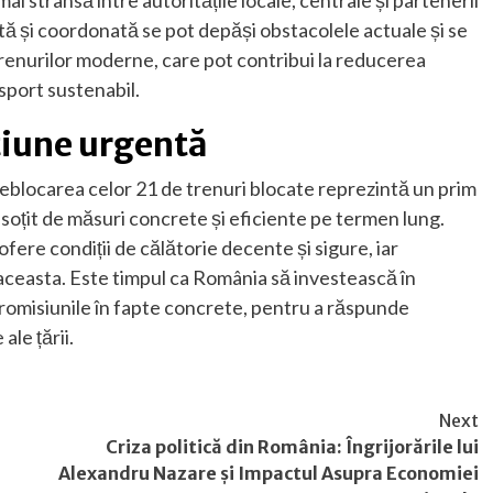
tă și coordonată se pot depăși obstacolele actuale și se
 trenurilor moderne, care pot contribui la reducerea
sport sustenabil.
țiune urgentă
deblocarea celor 21 de trenuri blocate reprezintă un prim
însoțit de măsuri concrete și eficiente pe termen lung.
ofere condiții de călătorie decente și sigure, iar
 aceasta. Este timpul ca România să investească în
promisiunile în fapte concrete, pentru a răspunde
ale țării.
Next
Criza politică din România: Îngrijorările lui
Alexandru Nazare și Impactul Asupra Economiei