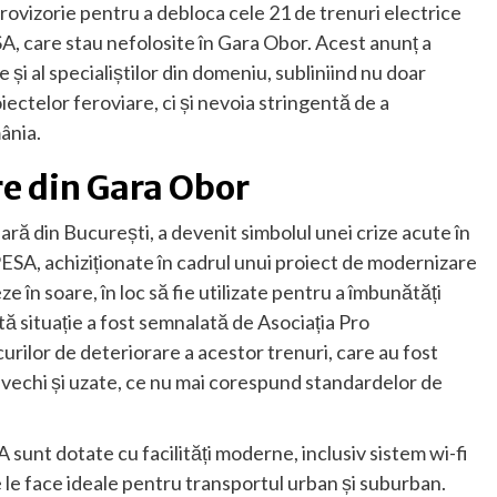
provizorie pentru a debloca cele 21 de trenuri electrice
 care stau nefolosite în Gara Obor. Acest anunț a
e și al specialiștilor din domeniu, subliniind nu doar
ectelor feroviare, ci și nevoia stringentă de a
ânia.
re din Gara Obor
ră din București, a devenit simbolul unei crize acute în
PESA, achiziționate în cadrul unui proiect de modernizare
ze în soare, în loc să fie utilizate pentru a îmbunătăți
tă situație a fost semnalată de Asociația Pro
curilor de deteriorare a acestor trenuri, care au fost
le vechi și uzate, ce nu mai corespund standardelor de
sunt dotate cu facilități moderne, inclusiv sistem wi-fi
e le face ideale pentru transportul urban și suburban.