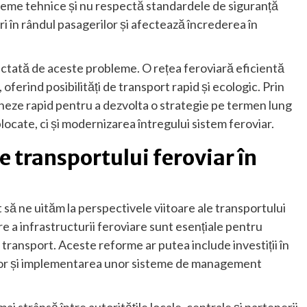
bleme tehnice și nu respectă standardele de siguranță
i în rândul pasagerilor și afectează încrederea în
fectată de aceste probleme. O rețea feroviară eficientă
ferind posibilități de transport rapid și ecologic. Prin
oneze rapid pentru a dezvolta o strategie pe termen lung
locate, ci și modernizarea întregului sistem feroviar.
e transportului feroviar în
 să ne uităm la perspectivele viitoare ale transportului
e a infrastructurii feroviare sunt esențiale pentru
ransport. Aceste reforme ar putea include investiții în
ilor și implementarea unor sisteme de management
i strânsă între autoritățile locale, centrale și partenerii