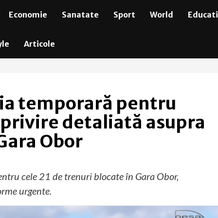
Economie
Sanatate
Sport
World
Educat
yle
Articole
ția temporară pentru
 privire detaliată asupra
 Gara Obor
tru cele 21 de trenuri blocate în Gara Obor,
forme urgente.