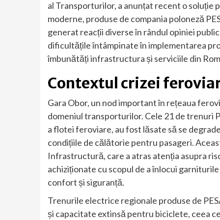
al Transporturilor, a anunțat recent o soluție 
moderne, produse de compania poloneză PESA,
generat reacții diverse în rândul opiniei public
dificultățile întâmpinate în implementarea proi
îmbunătăți infrastructura și serviciile din Rom
Contextul crizei ferovia
Gara Obor, un nod important în rețeaua ferovia
domeniul transporturilor. Cele 21 de trenuri 
a flotei feroviare, au fost lăsate să se degrade
condițiile de călătorie pentru pasageri. Aceas
Infrastructură, care a atras atenția asupra ris
achiziționate cu scopul de a înlocui garnituri
confort și siguranță.
Trenurile electrice regionale produse de PESA 
și capacitate extinsă pentru biciclete, ceea c