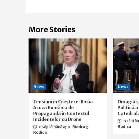
More Stories
News
News
Tensiuni în Creștere: Rusia
Omagiu ș
Acuză România de
Politică 
Propagandă în Contextul
Catedral
Incidentelor cu Drone
o săptă
Rodica
o săptămână ago
Modrag
Rodica