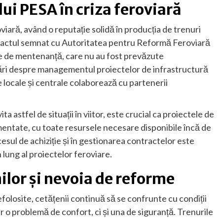
ui PESA în criza feroviară
iară, având o reputație solidă în producția de trenuri
tractul semnat cu Autoritatea pentru Reformă Feroviară
le de mentenanță, care nu au fost prevăzute
bări despre managementul proiectelor de infrastructură
e locale și centrale colaborează cu partenerii
a astfel de situații în viitor, este crucial ca proiectele de
ementate, cu toate resursele necesare disponibile încă de
sul de achiziție și în gestionarea contractelor este
lung al proiectelor feroviare.
ilor și nevoia de reforme
folosite, cetățenii continuă să se confrunte cu condiții
 o problemă de confort, ci și una de siguranță. Trenurile