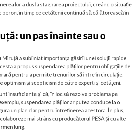
nerea lor a dus la stagnarea proiectului, creând o situație
e peron, în timp ce cetățenii continuă să călătorească în
uță: un pas înainte sau o
 Miruță a subliniat importanța găsirii unei soluții rapide
Acesta a propus suspendarea plăților pentru obligațiile de
ră pentru a permite trenurilor să intre în circulație.
 optimism și scepticism de către experți și cetățeni.
unt insuficiente și că, în loc să rezolve problema pe
exemplu, suspendarea plăților ar putea conduce la o
igura un plan clar pentru întreținerea acestora. În plus,
ă colaboreze mai strâns cu producătorul PESA și cu alte
termen lung.