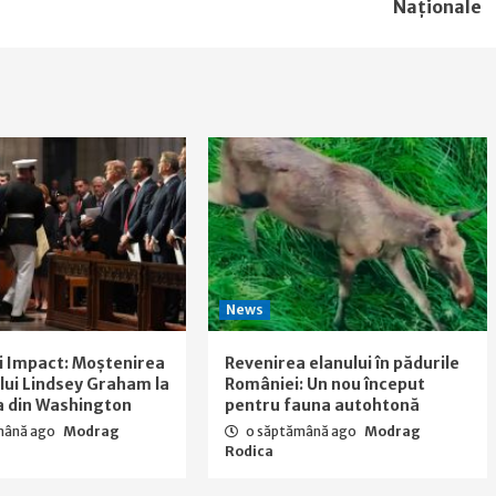
Naționale
News
i Impact: Moștenirea
Revenirea elanului în pădurile
a lui Lindsey Graham la
României: Un nou început
a din Washington
pentru fauna autohtonă
mână ago
Modrag
o săptămână ago
Modrag
Rodica