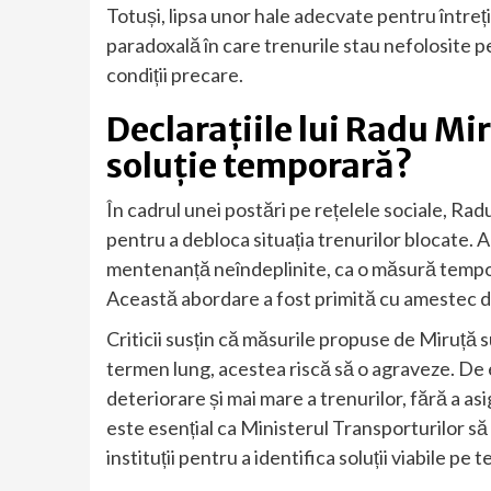
Totuși, lipsa unor hale adecvate pentru întreți
paradoxală în care trenurile stau nefolosite p
condiții precare.
Declarațiile lui Radu Mir
soluție temporară?
În cadrul unei postări pe rețelele sociale, Radu
pentru a debloca situația trenurilor blocate. 
mentenanță neîndeplinite, ca o măsură tempora
Această abordare a fost primită cu amestec de
Criticii susțin că măsurile propuse de Miruță s
termen lung, acestea riscă să o agraveze. De 
deteriorare și mai mare a trenurilor, fără a as
este esențial ca Ministerul Transporturilor s
instituții pentru a identifica soluții viabile pe 