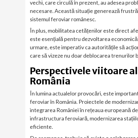
vechi, care circulă în prezent, au adesea pro
necesare. Această situație generează frustrăr
sistemul feroviar românesc.
În plus, mobilitatea cetățenilor este direct a
este esențială pentru dezvoltarea economică, o
urmare, este imperativ ca autoritățile să acți
care să vizeze nu doar deblocarea trenurilor b
Perspectivele viitoare al
România
În lumina actualelor provocări, este important
feroviar în România. Proiectele de modernizar
integrarea României în rețeaua europeană de t
infrastructura feroviară, modernizarea stați
eficiente.
De asemenea, trebuie să existe o colaborare ma