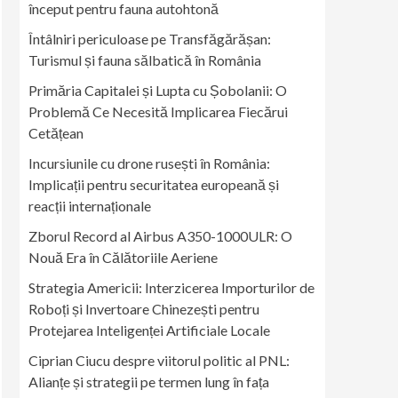
început pentru fauna autohtonă
Întâlniri periculoase pe Transfăgărășan:
Turismul și fauna sălbatică în România
Primăria Capitalei și Lupta cu Șobolanii: O
Problemă Ce Necesită Implicarea Fiecărui
Cetățean
Incursiunile cu drone rusești în România:
Implicații pentru securitatea europeană și
reacții internaționale
Zborul Record al Airbus A350-1000ULR: O
Nouă Era în Călătoriile Aeriene
Strategia Americii: Interzicerea Importurilor de
Roboți și Invertoare Chinezești pentru
Protejarea Inteligenței Artificiale Locale
Ciprian Ciucu despre viitorul politic al PNL:
Alianțe și strategii pe termen lung în fața