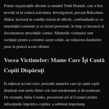
Printre organizațiile afectate se numără Truth Hounds, care a fost
nevoită să își reducă activitatea. Investigatorii, precum Roksolana
Makar, lucrează în condiții extrem de dificile, confruntându-se cu
amenințări constante și cu riscuri personale, în timp ce încearcă să
documenteze atrocitățile comise. Mărturiile victimelor sunt
esențiale pentru a construi cazuri solide, iar reducerea fondurilor
pune în pericol aceste eforturi.
Vocea Victimelor: Mame Care Își Caută
Copiii Dispăruți
În mijlocul acestei crize, poveștile mamelor care își caută copiii
dispăruți sunt unele dintre cele mai emoționante și devastatoare.
De exemplu, Iuliia Usenko, procurorul-șef al Ucrainei pentru
infracțiunile împotriva copiilor, a subliniat importanța