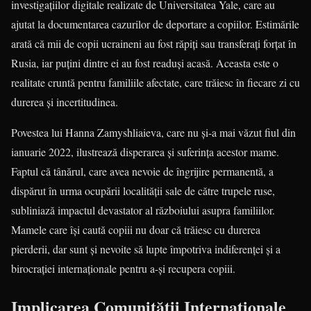
investigațiilor digitale realizate de Universitatea Yale, care au
ajutat la documentarea cazurilor de deportare a copiilor. Estimările
arată că mii de copii ucraineni au fost răpiți sau transferați forțat în
Rusia, iar puțini dintre ei au fost readuși acasă. Aceasta este o
realitate cruntă pentru familiile afectate, care trăiesc în fiecare zi cu
durerea și incertitudinea.
Povestea lui Hanna Zamyshliaieva, care nu și-a mai văzut fiul din
ianuarie 2022, ilustrează disperarea și suferința acestor mame.
Faptul că tânărul, care avea nevoie de îngrijire permanentă, a
dispărut în urma ocupării localității sale de către trupele ruse,
subliniază impactul devastator al războiului asupra familiilor.
Mamele care își caută copiii nu doar că trăiesc cu durerea
pierderii, dar sunt și nevoite să lupte împotriva indiferenței și a
birocrației internaționale pentru a-și recupera copiii.
Implicarea Comunității Internaționale