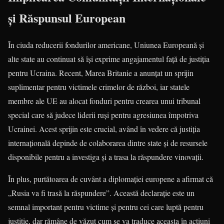
și Răspunsul European
În ciuda reducerii fondurilor americane, Uniunea Europeană și
alte state au continuat să își exprime angajamentul față de justiția
pentru Ucraina. Recent, Marea Britanie a anunțat un sprijin
suplimentar pentru victimele crimelor de război, iar statele
membre ale UE au alocat fonduri pentru crearea unui tribunal
special care să judece liderii ruși pentru agresiunea împotriva
Ucrainei. Acest sprijin este crucial, având în vedere că justiția
internațională depinde de colaborarea dintre state și de resursele
disponibile pentru a investiga și a trasa la răspundere vinovații.
În plus, purtătoarea de cuvânt a diplomației europene a afirmat că
„Rusia va fi trasă la răspundere”. Această declarație este un
semnal important pentru victime și pentru cei care luptă pentru
justiție, dar rămâne de văzut cum se va traduce aceasta în acțiuni