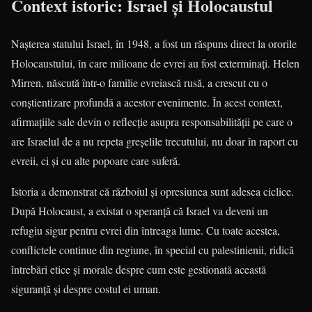
Context istoric: Israel și Holocaustul
Nașterea statului Israel, în 1948, a fost un răspuns direct la ororile
Holocaustului, în care milioane de evrei au fost exterminați. Helen
Mirren, născută într-o familie evreiască rusă, a crescut cu o
conștientizare profundă a acestor evenimente. În acest context,
afirmațiile sale devin o reflecție asupra responsabilității pe care o
are Israelul de a nu repeta greșelile trecutului, nu doar în raport cu
evreii, ci și cu alte popoare care suferă.
Istoria a demonstrat că războiul și opresiunea sunt adesea ciclice.
După Holocaust, a existat o speranță că Israel va deveni un
refugiu sigur pentru evrei din întreaga lume. Cu toate acestea,
conflictele continue din regiune, în special cu palestinienii, ridică
întrebări etice și morale despre cum este gestionată această
siguranță și despre costul ei uman.