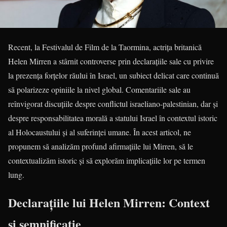
Recent, la Festivalul de Film de la Taormina, actrița britanică
Helen Mirren a stârnit controverse prin declarațiile sale cu privire
la prezența forțelor răului în Israel, un subiect delicat care continuă
să polarizeze opiniile la nivel global. Comentariile sale au
reînvigorat discuțiile despre conflictul israeliano-palestinian, dar și
despre responsabilitatea morală a statului Israel în contextul istoric
al Holocaustului și al suferinței umane. În acest articol, ne
propunem să analizăm profund afirmațiile lui Mirren, să le
contextualizăm istoric și să explorăm implicațiile lor pe termen
lung.
Declarațiile lui Helen Mirren: Context
și semnificație