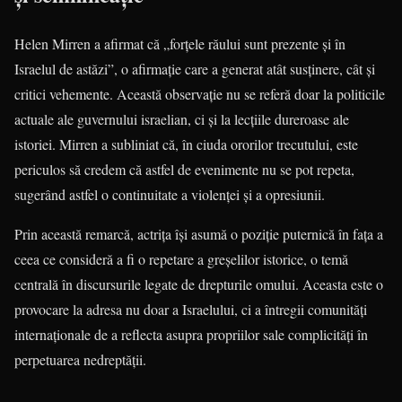
Helen Mirren a afirmat că „forțele răului sunt prezente şi în
Israelul de astăzi”, o afirmație care a generat atât susținere, cât și
critici vehemente. Această observație nu se referă doar la politicile
actuale ale guvernului israelian, ci și la lecțiile dureroase ale
istoriei. Mirren a subliniat că, în ciuda ororilor trecutului, este
periculos să credem că astfel de evenimente nu se pot repeta,
sugerând astfel o continuitate a violenței și a opresiunii.
Prin această remarcă, actrița își asumă o poziție puternică în fața a
ceea ce consideră a fi o repetare a greșelilor istorice, o temă
centrală în discursurile legate de drepturile omului. Aceasta este o
provocare la adresa nu doar a Israelului, ci a întregii comunități
internaționale de a reflecta asupra propriilor sale complicități în
perpetuarea nedreptății.