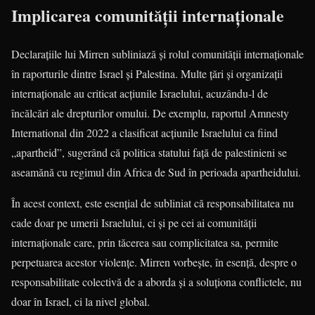
Implicarea comunității internaționale
Declarațiile lui Mirren subliniază și rolul comunității internaționale
în raporturile dintre Israel și Palestina. Multe țări și organizații
internaționale au criticat acțiunile Israelului, acuzându-l de
încălcări ale drepturilor omului. De exemplu, raportul Amnesty
International din 2022 a clasificat acțiunile Israelului ca fiind
„apartheid”, sugerând că politica statului față de palestinieni se
aseamănă cu regimul din Africa de Sud în perioada apartheidului.
În acest context, este esențial de subliniat că responsabilitatea nu
cade doar pe umerii Israelului, ci și pe cei ai comunității
internaționale care, prin tăcerea sau complicitatea sa, permite
perpetuarea acestor violențe. Mirren vorbește, în esență, despre o
responsabilitate colectivă de a aborda și a soluționa conflictele, nu
doar în Israel, ci la nivel global.