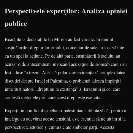
Perspectivele experților: Analiza opiniei
publice
Reacțiile la declarațiile lui Mirren au fost variate. În rândul
susținătorilor drepturilor omului, comentariile sale au fost văzute
ca un apel la acțiune. Pe de altă parte, susținătorii Israelului au
acuzat-o de antisemitism, invocând acuzațiile de sionism care i-au
fost aduse în trecut. Această polarizare evidențiază complexitatea
discuției despre Israel și Palestina, o problemă adesea împărțită
între susținătorii „dreptului la existență” al Israelului și cei care
contestă metodele prin care acest drept este exercitat.
Experții în conflictul israeliano-palestinian subliniază că, pentru a
înțelege cu adevărat aceste tensiuni, este esențial să ne uităm și la
perspectivele istorice și culturale ale ambelor părți. Aceasta