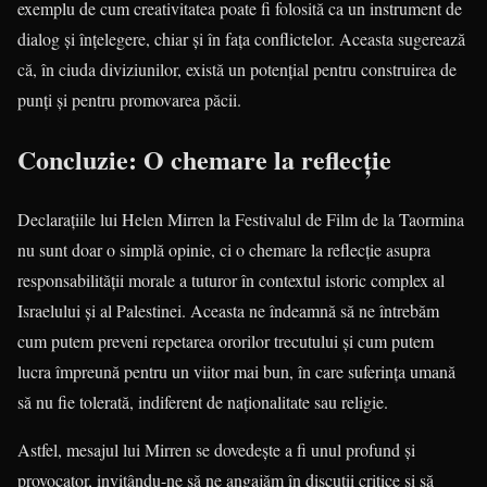
exemplu de cum creativitatea poate fi folosită ca un instrument de
dialog și înțelegere, chiar și în fața conflictelor. Aceasta sugerează
că, în ciuda diviziunilor, există un potențial pentru construirea de
punți și pentru promovarea păcii.
Concluzie: O chemare la reflecție
Declarațiile lui Helen Mirren la Festivalul de Film de la Taormina
nu sunt doar o simplă opinie, ci o chemare la reflecție asupra
responsabilității morale a tuturor în contextul istoric complex al
Israelului și al Palestinei. Aceasta ne îndeamnă să ne întrebăm
cum putem preveni repetarea ororilor trecutului și cum putem
lucra împreună pentru un viitor mai bun, în care suferința umană
să nu fie tolerată, indiferent de naționalitate sau religie.
Astfel, mesajul lui Mirren se dovedește a fi unul profund și
provocator, invitându-ne să ne angajăm în discuții critice și să