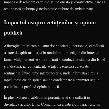
implică o deschidere către o discuție onestă și constructivă, care să
recunoască suferința și nedreptățile suferite de ambele părți.
Impactul asupra cetățenilor și opinia
publică
Afirmațiile lui Mirren nu sunt doar declarații personale, ci reflectă
o stare de spirit mai largă în rândul multor cetățeni din întreaga
lume. Mulți oameni se simt frustrați și confuzi de situația din Israel
și Palestina, iar comentariile actriței rezonează cu aceste
sentimente. Într-o lume interconectată, unde informația circulă
rapid, mesajele de sprijin sau de condamnare a anumitor acțiuni
pot influența profund opinia publică.
În plus, Mirren a subliniat importanța artei și a culturii în
discutarea acestor teme. Comuniunea artistică din Israel este un