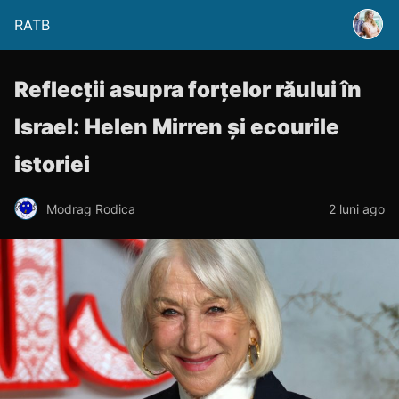
RATB
Reflecții asupra forțelor răului în
Israel: Helen Mirren și ecourile
istoriei
Modrag Rodica
2 luni ago