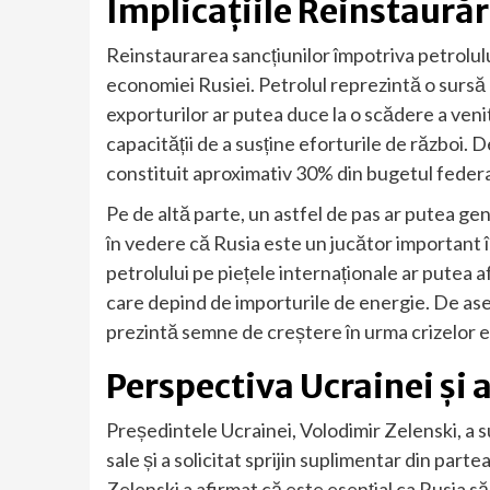
Implicațiile Reinstaurăr
Reinstaurarea sancțiunilor împotriva petrolu
economiei Rusiei. Petrolul reprezintă o sursă
exporturilor ar putea duce la o scădere a venit
capacității de a susține eforturile de război. D
constituit aproximativ 30% din bugetul federa
Pe de altă parte, un astfel de pas ar putea gen
în vedere că Rusia este un jucător important î
petrolului pe piețele internaționale ar putea
care depind de importurile de energie. De asem
prezintă semne de creștere în urma crizelor e
Perspectiva Ucrainei și a
Președintele Ucrainei, Volodimir Zelenski, a su
sale și a solicitat sprijin suplimentar din partea 
Zelenski a afirmat că este esențial ca Rusia s