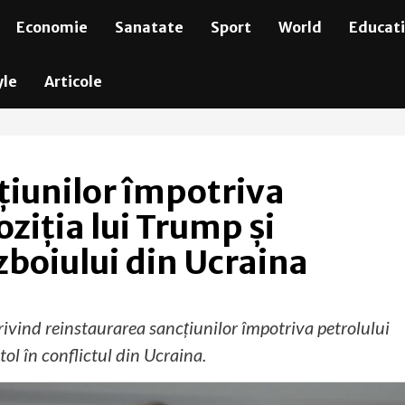
Economie
Sanatate
Sport
World
Educat
yle
Articole
țiunilor împotriva
oziția lui Trump și
boiului din Ucraina
rivind reinstaurarea sancțiunilor împotriva petrolului
l în conflictul din Ucraina.