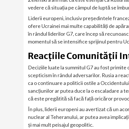
vedere că situația pe câmpul de luptă se îmb
Liderii europeni, inclusiv președintele fran
ofere Ucrainei mai multe capabilități de apăr
în rândul liderilor G7, care încep să recunoasc
momentul să se intensifice sprijinul pentru Uc
Reacțiile Comunității I
Deciziile luate la summitul G7 au fost primite c
scepticism în rândul adversarilor. Rusia a reac
ca o continuare a politicii ostile a Occidentu
sancțiunilor ar putea duce la o escaladare a te
că este pregătită să facă față oricăror provo
În plus, liderii europeni au avertizat că un ac
nuclear al Teheranului, ar putea avea implicaț
și mai mult peisajul geopolitic.