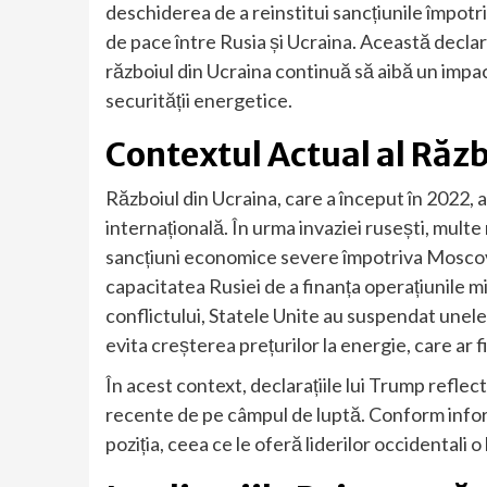
deschiderea de a reinstitui sancțiunile împotr
de pace între Rusia și Ucraina. Această declar
războiul din Ucraina continuă să aibă un impa
securității energetice.
Contextul Actual al Răzb
Războiul din Ucraina, care a început în 2022,
internațională. În urma invaziei rusești, multe 
sancțiuni economice severe împotriva Moscove
capacitatea Rusiei de a finanța operațiunile mi
conflictului, Statele Unite au suspendat unele
evita creșterea prețurilor la energie, care ar 
În acest context, declarațiile lui Trump reflectă 
recente de pe câmpul de luptă. Conform inform
poziția, ceea ce le oferă liderilor occidentali 