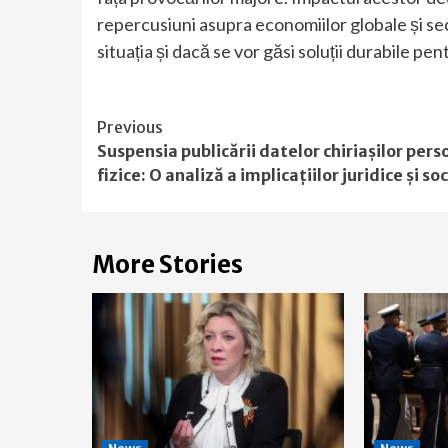
repercusiuni asupra economiilor globale și s
situația și dacă se vor găsi soluții durabile p
Continue
Previous
Suspensia publicării datelor chiriașilor per
Reading
fizice: O analiză a implicațiilor juridice și so
More Stories