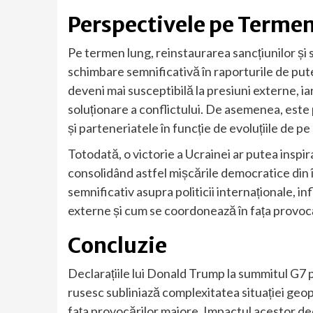
Perspectivele pe Terme
Pe termen lung, reinstaurarea sancțiunilor și 
schimbare semnificativă în raporturile de put
deveni mai susceptibilă la presiuni externe, i
soluționare a conflictului. De asemenea, este po
și parteneriatele în funcție de evoluțiile de p
Totodată, o victorie a Ucrainei ar putea inspi
consolidând astfel mișcările democratice din
semnificativ asupra politicii internaționale, i
externe și cum se coordonează în fața provocă
Concluzie
Declarațiile lui Donald Trump la summitul G7 p
rusesc subliniază complexitatea situației geop
fața provocărilor majore. Impactul acestor deci