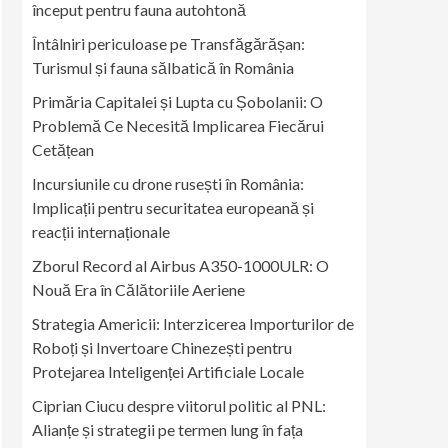
început pentru fauna autohtonă
Întâlniri periculoase pe Transfăgărășan:
Turismul și fauna sălbatică în România
Primăria Capitalei și Lupta cu Șobolanii: O
Problemă Ce Necesită Implicarea Fiecărui
Cetățean
Incursiunile cu drone rusești în România:
Implicații pentru securitatea europeană și
reacții internaționale
Zborul Record al Airbus A350-1000ULR: O
Nouă Era în Călătoriile Aeriene
Strategia Americii: Interzicerea Importurilor de
Roboți și Invertoare Chinezești pentru
Protejarea Inteligenței Artificiale Locale
Ciprian Ciucu despre viitorul politic al PNL:
Alianțe și strategii pe termen lung în fața