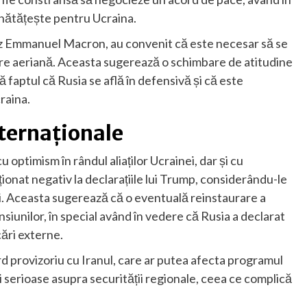
unătățește pentru Ucraina.
cez Emmanuel Macron, au convenit că este necesar să se
are aeriană. Aceasta sugerează o schimbare de atitudine
ă faptul că Rusia se află în defensivă și că este
raina.
nternaționale
u optimism în rândul aliaților Ucrainei, dar și cu
ționat negativ la declarațiile lui Trump, considerându-le
lui. Aceasta sugerează că o eventuală reinstaurare a
nsiunilor, în special având în vedere că Rusia a declarat
cări externe.
ord provizoriu cu Iranul, care ar putea afecta programul
ii serioase asupra securității regionale, ceea ce complică