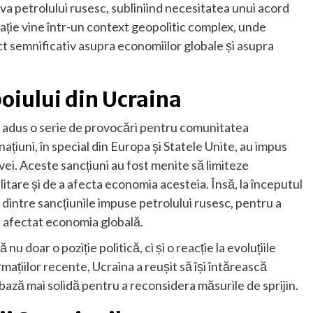
iva petrolului rusesc, subliniind necesitatea unui acord
ație vine într-un context geopolitic complex, unde
ct semnificativ asupra economiilor globale și asupra
oiului din Ucraina
 a adus o serie de provocări pentru comunitatea
națiuni, în special din Europa și Statele Unite, au impus
i. Aceste sancțiuni au fost menite să limiteze
litare și de a afecta economia acesteia. Însă, la începutul
 dintre sancțiunile impuse petrolului rusesc, pentru a
fi afectat economia globală.
nu doar o poziție politică, ci și o reacție la evoluțiile
ațiilor recente, Ucraina a reușit să își întărească
o bază mai solidă pentru a reconsidera măsurile de sprijin.