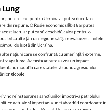
n Lung
sprijinul crescut pentru Ucraina ar putea duce la o
ere din regiune. O Rusie economic slăbită ar putea
ar acest lucru ar putea să deschidă calea pentru o
sibil ca alte țări din regiune să își reevalueze alianțele
e câmpul de luptă din Ucraina.
ra alte națiuni care se confruntă cu amenințări externe,
 întreaga lume. Aceasta ar putea avea un impact
nfluențând modul în care statele răspund agresiunilor
rilor globale.
rivind reinstaurarea sancțiunilor împotriva petrolului
olitice actuale și importanța unei abordări coordonate în
zii nu va afecta doar Rusia și Ucraina, ci va avea