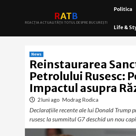
Skip
Politica
to
R
A
T
B
content
REACȚIA ACTUALITĂȚII TOTUL DESPRE BUCUREȘTI
Life & St
News
Reinstaurarea Sanc
Petrolului Rusesc: P
Impactul asupra Răz
2 luni ago
Modrag Rodica
Declarațiile recente ale lui Donald Trump p
rusesc la summitul G7 deschid un nou capito