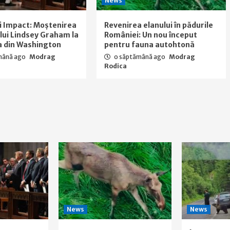
News
i Impact: Moștenirea
Revenirea elanului în pădurile
a lui Lindsey Graham la
României: Un nou început
a din Washington
pentru fauna autohtonă
mână ago
Modrag
o săptămână ago
Modrag
Rodica
News
News