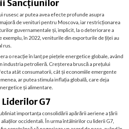
ii Sancțiunilor
lui rusesc ar putea avea efecte profunde asupra
 majoră de venituri pentru Moscova, iar restricționarea
urilor guvernamentale și, implicit, la o deteriorare a
e exemplu, în 2022, veniturile din exporturile de țiței au
l rus.
era o reacție în lanț pe piețele energetice globale, având
n industria petrolieră. Creșterea bruscă a prețului
 afecta atât consumatorii, cât și economiile emergente
enea, ar putea stimula inflația globală, care deja
nergetice și alimentare.
 Liderilor G7
bliniat importanța consolidării apărării aeriene a țării
aliaților occidentali. În urma întâlnirilor cu liderii G7,
ă fie constrânsă să negocieze un acord de pace, având în