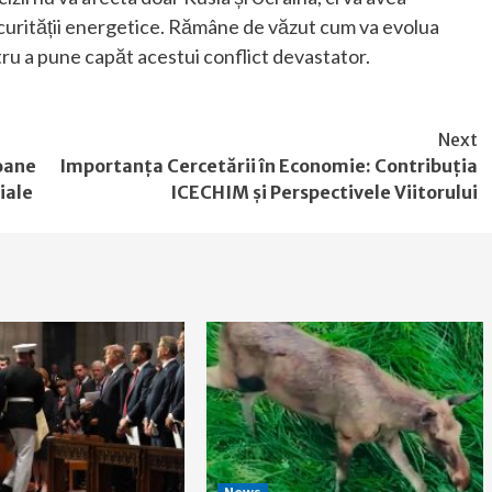
ecurității energetice. Rămâne de văzut cum va evolua
entru a pune capăt acestui conflict devastator.
Next
soane
Importanța Cercetării în Economie: Contribuția
ciale
ICECHIM și Perspectivele Viitorului