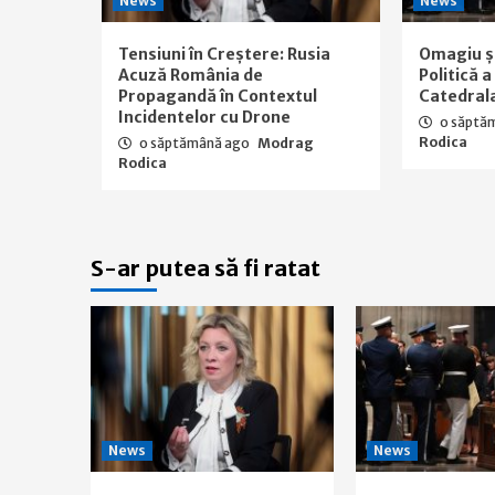
News
News
Tensiuni în Creștere: Rusia
Omagiu ș
Acuză România de
Politică 
Propagandă în Contextul
Catedral
Incidentelor cu Drone
o săptă
Rodica
o săptămână ago
Modrag
Rodica
S-ar putea să fi ratat
News
News