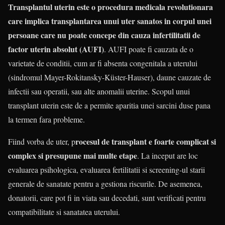
Transplantul uterin este o procedura medicala revolutionara
care implica transplantarea unui uter sanatos in corpul unei
persoane care nu poate concepe din cauza infertilitatii de
factor uterin absolut (AUFI)
. AUFI poate fi cauzata de o
varietate de conditii, cum ar fi absenta congenitala a uterului
(sindromul Mayer-Rokitansky-Küster-Hauser), daune cauzate de
infectii sau operatii, sau alte anomalii uterine. Scopul unui
transplant uterin este de a permite aparitia unei sarcini duse pana
la termen fara probleme.
rocesul de transplant e foarte complicat si
Fiind vorba de uter, p
complex si presupune mai multe etape
. La inceput are loc
evaluarea psihologica, evaluarea fertilitatii si screening-ul starii
generale de sanatate pentru a gestiona riscurile. De asemenea,
donatorii, care pot fi in viata sau decedati, sunt verificati pentru
compatibilitate si sanatatea uterului.