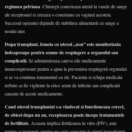
regiunea pelviana
. Chirurgii conecteaza uterul la vasele de sange
ale receptoarei si creeaza o conexiune cu vaginul acesteia.
Succesul operatiei depinde de stabilirea alimentarii cu sange a
noului uter.
Dupa transplant, femeia cu uterul „nou” este monitorizata
indeaproape pentru semne de respingere a organului sau
complicatii.
Se administreaza cateva zile medicamente
imunosupresoare pentru a ajuta la prevenirea respingerii organului
si se va continua tratamentul cu ele. Pacienta si echipa medicala
trebuie sa fie vigilente la orice semn de infectie sau complicatii
cauzate de aceste medicamente.
Cand uterul transplantat s-a vindecat si functioneaza corect,
de obicei dupa un an, receptoarea poate incepe tratamentele
de fertilitate
. Aceasta implica fertilizarea in vitro (FIV), asta
pentru ca trompele uterine nu sunt conectate la uterul transplantat.