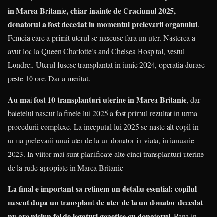
in Marea Britanie, chiar inainte de Craciunul 2025,
donatorul a fost decedat in momentul prelevarii organului
.
Femeia care a primit uterul se nascuse fara un uter. Nasterea a
avut loc la Queen Charlotte’s and Chelsea Hospital, vestul
Londrei. Uterul fusese transplantat in iunie 2024, operatia durase
peste 10 ore. Dar a meritat.
Au mai fost 10 transplanturi uterine in Marea Britanie
, dar
baietelul nascut la finele lui 2025 a fost primul rezultat in urma
procedurii complexe. La inceputul lui 2025 se naste alt copil in
urma prelevarii unui uter de la un donator in viata, in ianuarie
2023. In viitor mai sunt planificate alte cinci transplanturi uterine
de la rude apropiate in Marea Britanie.
La final e important sa retinem un detaliu esential: copilul
nascut dupa un transplant de uter de la un donator decedat
nu are niciun fel de legaturi genetice cu donatorul
. Pana in