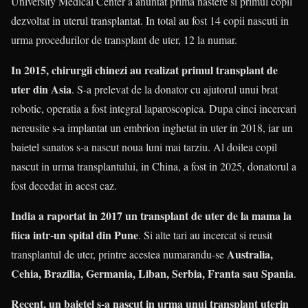
University Medical Center a anuntat prima nastere si primul copil
dezvoltat in uterul transplantat. In total au fost 14 copii nascuti in
urma procedurilor de transplant de uter, 12 la numar.
In 2015, chirurgii chinezi au realizat primul transplant de
uter din Asia
. S-a prelevat de la donator cu ajutorul unui brat
robotic, operatia a fost integral laparoscopica. Dupa cinci incercari
nereusite s-a implantat un embrion inghetat in uter in 2018, iar un
baietel sanatos s-a nascut noua luni mai tarziu. Al doilea copil
nascut in urma transplantului, in China, a fost in 2025, donatorul a
fost decedat in acest caz.
India a raportat in 2017 un transplant de uter de la mama la
fiica intr-un spital din Pune
. Si alte tari au incercat si reusit
Australia,
transplantul de uter, printre acestea numarandu-se
Cehia, Brazilia, Germania, Liban, Serbia, Franta sau Spania
.
Recent, un baietel s-a nascut in urma unui transplant uterin