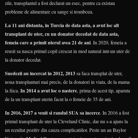
zile, transplantul a fost declarat un esec, pentru ca existau
probleme de alimentare cu sange si tromboza.
La 11 ani distanta, in Turcia de data asta, a avut loc alt
transplant de uter, cu un donator decedat de data asta,
femeia care a primit uterul avea 21 de ani
. In 2020, femeia a
reusit sa nasca primul copil crescut in mod natural intr-un uter de
la donator decedat.
Suedezii au incercat in 2012, 2013
sa faca transplat de uter,
noua transplanturi mai precis, de la donatori in viata, de la mama
In 2014 a avut loc o nastere
la fiica.
, prima de acest tip, aparuta
de la un transplant uterin facut la o femeie de 35 de ani.
In 2016, 2017 a venit si randul SUA sa incerce
. In 2016 a fost
primul transplant de uter la Cleveland Clinic, dar nu s-a ajuns la
un rezultat pozitiv din cauza complicatiilor. Peste un an Baylor