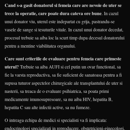
Cand s-a gasit donatorul si femeia care are nevoie de uter se
trece la operatie, care poate dura cateva ore bune
. In cazul
unui donator viu, uterul este indepartat cu grija, pastrandu-se
vasele de sange si tesuturile vitale. In cazul unui donator decedat,
procesul trebuie sa aiba loc la scurt timp dupa decesul donatorului
pentru a mentine viabilitatea organului.
Care sunt criteriile de evaluare pentru femeia care primeste
uterul?
Trebuie sa aiba AUFI si cel putin un ovar functional, sa
fie la varsta reproductiva, sa fie suficient de sanatoasa pentru a fi
supusa tuturor aspectelor chirurgicale ale transplantului de uter si
nasterii, sa treaca de o evaluare psihiatrica, sa poata primi
medicamente imunosupresoare, sa nu aiba HIV, hepatita B,
hepatita C sau alte infectii active, sa nu fumeze.
O intreaga echipa de medici si specialisti va fi implicata:
endocrinologi specializati in reproducere, obstetricieni-ginecologi,