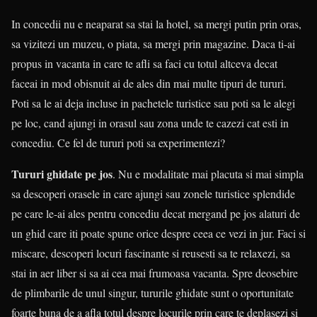
In concedii nu e neaparat sa stai la hotel, sa mergi putin prin oras,
sa vizitezi un muzeu, o piata, sa mergi prin magazine. Daca ti-ai
propus in vacanta in care te afli sa faci cu totul altceva decat
faceai in mod obisnuit ai de ales din mai multe tipuri de tururi.
Poti sa le ai deja incluse in pachetele turistice sau poti sa le alegi
pe loc, cand ajungi in orasul sau zona unde te cazezi cat esti in
concediu. Ce fel de tururi poti sa experimentezi?
Tururi ghidate pe jos
. Nu e modalitate mai placuta si mai simpla
sa descoperi orasele in care ajungi sau zonele turistice splendide
pe care le-ai ales pentru concediu decat mergand pe jos alaturi de
un ghid care iti poate spune orice despre ceea ce vezi in jur. Faci si
miscare, descoperi locuri fascinante si reusesti sa te relaxezi, sa
stai in aer liber si sa ai cea mai frumoasa vacanta. Spre deosebire
de plimbarile de unul singur, tururile ghidate sunt o oportunitate
foarte buna de a afla totul despre locurile prin care te deplasezi si