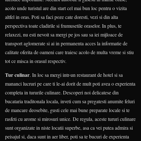
acolo unde turistul are din start cel mai bun loc pentru o vizita
altfel in oras. Poti sa faci poze cate doresti, vezi si din alta
perspectiva toate cladirile si frumusetile oraselor. In plus, te
relaxezi, nu esti nevoit sa mergi pe jos sau sa iei mijloace de
transport aglomerate si ai in permanenta acces la informatie de
calitate oferita de oameni care traiesc acolo de multa vreme si stiu
tot ce misca in orasul respectiv.
Tur culinar
. In loc sa mergi intr-un restaurant de hotel si sa
mananci lucruri pe care ti le-ai dorit de mult poti avea o experienta
completa in tururile culinare. Descoperi noi delicatese din
bucataria traditonala locala, inveti cum sa pregatesti anumite feluri
de mancare deosebite, gusti cele mai bune preparate locale si te
rasfeti cu arome si mirosuri unice. De regula, aceste tururi culinare
sunt organizate in niste locatii superbe, asa ca vei putea admira si
peisajul si, daca sunt in aer liber, poti sa te bucuri de experienta