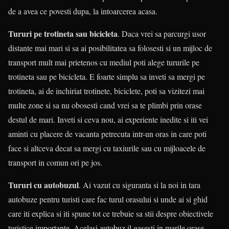
de a avea ce povesti dupa, la intoarcerea acasa.
Tururi pe trotineta sau bicicleta
. Daca vrei sa parcurgi usor
distante mai mari si sa ai posibilitatea sa folosesti si un mijloc de
transport mult mai prietenos cu mediul poti alege tururile pe
trotineta sau pe bicicleta. E foarte simplu sa inveti sa mergi pe
trotineta, ai de inchiriat trotinete, biciclete, poti sa vizitezi mai
multe zone si sa nu obosesti cand vrei sa te plimbi prin orase
destul de mari. Inveti si ceva nou, ai experiente inedite si iti vei
aminti cu placere de vacanta petrecuta intr-un oras in care poti
face si altceva decat sa mergi cu taxiurile sau cu mijloacele de
transport in comun ori pe jos.
Tururi cu autobuzul
. Ai vazut cu siguranta si la noi in tara
autobuze pentru turisti care fac turul orasului si unde ai si ghid
care iti explica si iti spune tot ce trebuie sa stii despre obiectivele
turistice importante. Acelasi autobuz il gasesti in marile orase,