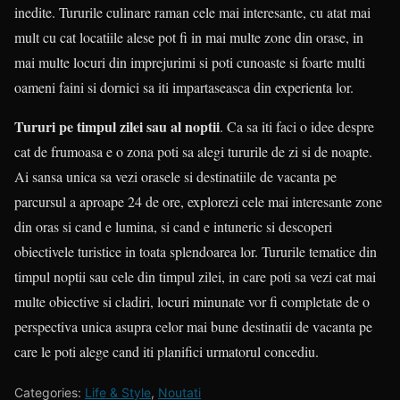
inedite. Tururile culinare raman cele mai interesante, cu atat mai
mult cu cat locatiile alese pot fi in mai multe zone din orase, in
mai multe locuri din imprejurimi si poti cunoaste si foarte multi
oameni faini si dornici sa iti impartaseasca din experienta lor.
Tururi pe timpul zilei sau al noptii
. Ca sa iti faci o idee despre
cat de frumoasa e o zona poti sa alegi tururile de zi si de noapte.
Ai sansa unica sa vezi orasele si destinatiile de vacanta pe
parcursul a aproape 24 de ore, explorezi cele mai interesante zone
din oras si cand e lumina, si cand e intuneric si descoperi
obiectivele turistice in toata splendoarea lor. Tururile tematice din
timpul noptii sau cele din timpul zilei, in care poti sa vezi cat mai
multe obiective si cladiri, locuri minunate vor fi completate de o
perspectiva unica asupra celor mai bune destinatii de vacanta pe
care le poti alege cand iti planifici urmatorul concediu.
Categories:
Life & Style
,
Noutati